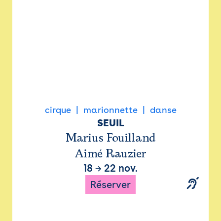
cirque
marionnette
danse
SEUIL
Marius Fouilland
Aimé Rauzier
18
→
22 nov.
Réserver