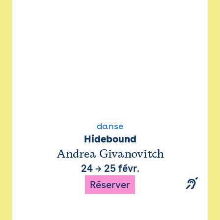
danse
Hidebound
Andrea Givanovitch
24
→
25 févr.
Réserver