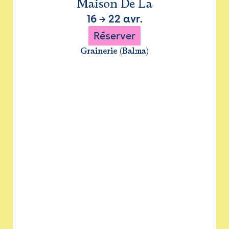
Maison De La
16
→
22 avr.
Réserver
Grainerie (Balma)