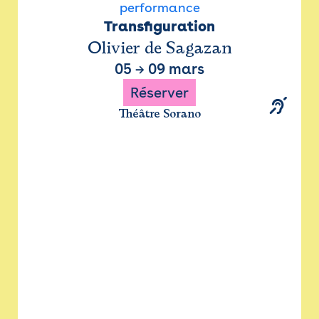
performance
Transfiguration
Olivier de Sagazan
05
→
09 mars
Réserver
Théâtre Sorano