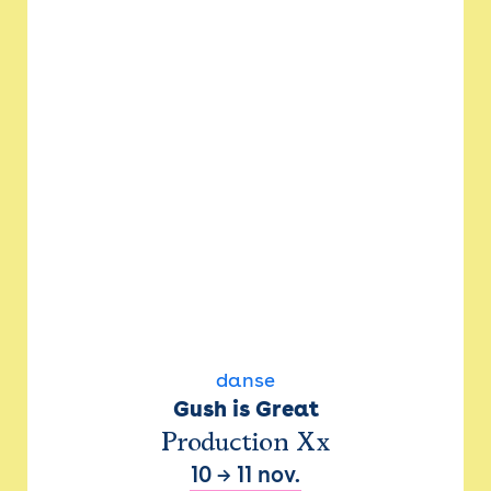
danse
Gush is Great
Production Xx
10
→
11 nov.