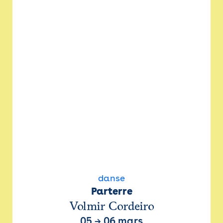
danse
Parterre
Volmir Cordeiro
05
→
06 mars