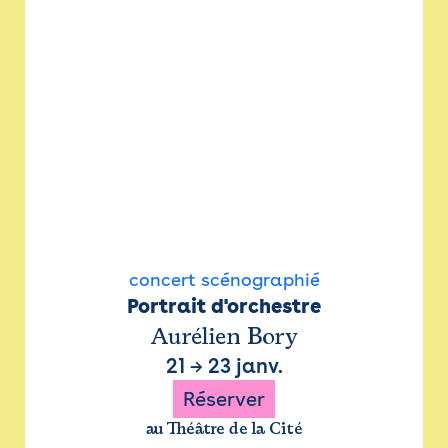
concert scénographié
Portrait d'orchestre
Aurélien Bory
21
→
23 janv.
Réserver
au Théâtre de la Cité