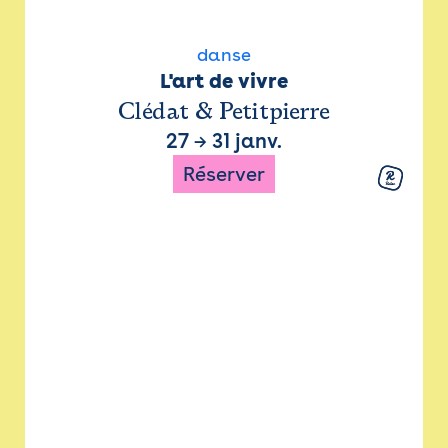
danse
L'art de vivre
Clédat & Petitpierre
27
→
31 janv.
Réserver