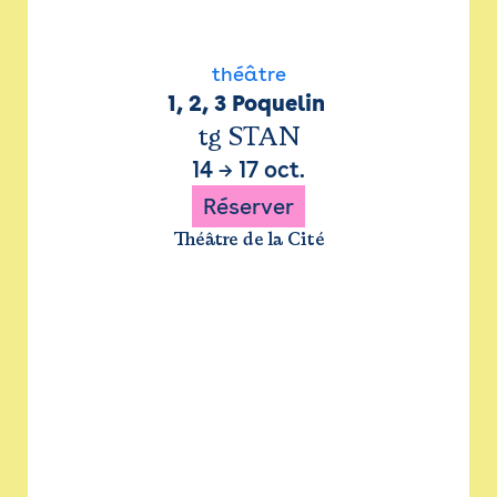
théâtre
1, 2, 3 Poquelin 
tg STAN
14
→
17 oct.
Réserver
Théâtre de la Cité