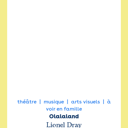
théâtre
musique
arts visuels
à
voir en famille
Olalaland
Lionel Dray