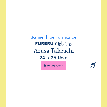
danse
performance
FURERU / 触れる
Azusa Takeuchi
24
→
25 févr.
Réserver