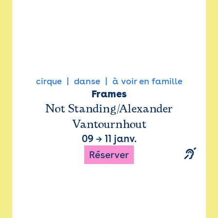
cirque
danse
à voir en famille
Frames
Not Standing/Alexander
Vantournhout
09
→
11 janv.
Réserver