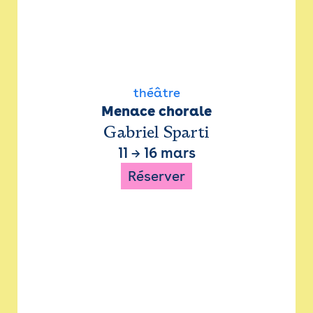
théâtre
Menace chorale
Gabriel Sparti
11
→
16 mars
Réserver