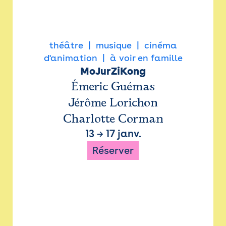
théâtre
musique
cinéma
d'animation
à voir en famille
MoJurZiKong
Émeric Guémas
Jérôme Lorichon
Charlotte Corman
13
→
17 janv.
Réserver