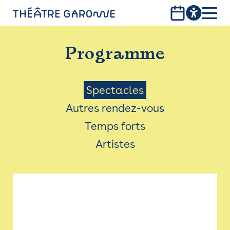
Aller
au
contenu
PROGRAMME
principal
Programme
INFOS PRATIQUES
AVEC LES PUBLICS
Menu
Spectacles
Autres rendez-vous
ACCESSIBILITÉ
Saison
Temps forts
LES PRODUCTIONS
Artistes
LE THÉÂTRE
Bistro
Billetterie