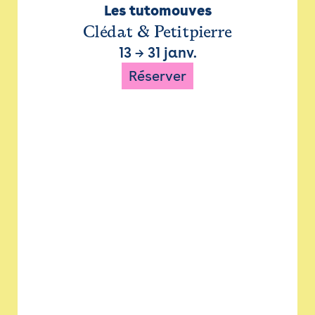
Les tutomouves
Clédat & Petitpierre
13
→
31 janv.
Réserver