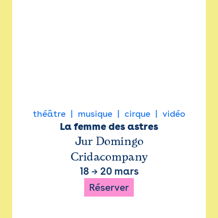
théâtre
musique
cirque
vidéo
La femme des astres
Jur Domingo
Cridacompany
18
→
20 mars
Réserver