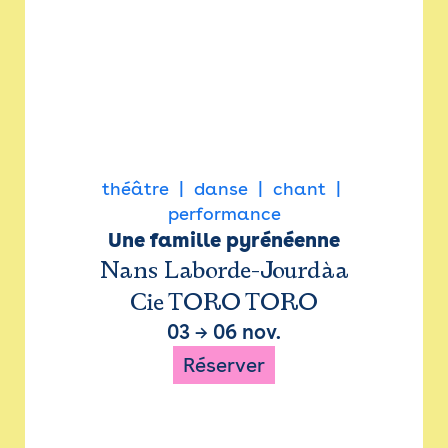
théâtre
danse
chant
performance
Une famille pyrénéenne
Nans Laborde-Jourdàa
Cie TORO TORO
03
→
06 nov.
Réserver