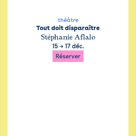
théâtre
Tout doit disparaître
Stéphanie Aflalo
15
→
17 déc.
Réserver