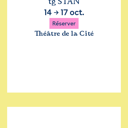
tg STAN
14
→
17 oct.
Réserver
Théâtre de la Cité