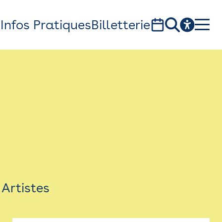
s
Infos Pratiques
Billetterie
Bistro
Billetterie
Newsletter
Espace presse
Artistes
théâtre Garonne, scène européenne
1, av. du Chateau d'eau - 31300 Toulouse