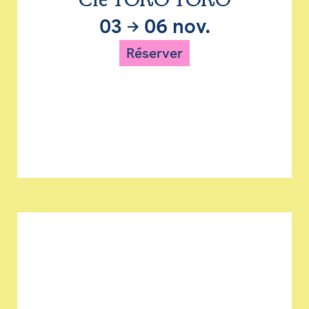
Cie TORO TORO
03
→
06 nov.
Réserver