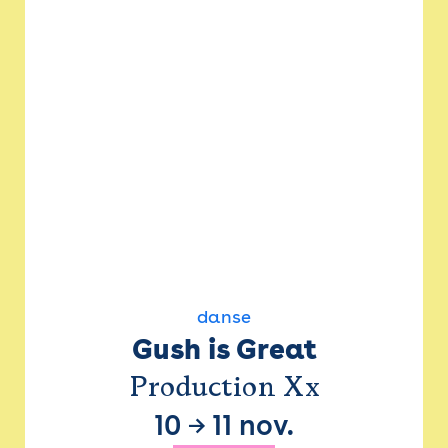
danse
Gush is Great
Production Xx
10
→
11 nov.