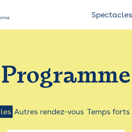
Spectacle
Top
Bar
/
Programme
Menu
les
Autres rendez-vous
Temps forts
on