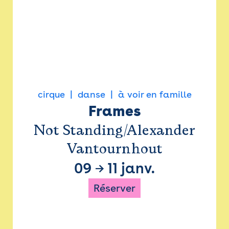
cirque
danse
à voir en famille
Frames
Not Standing/Alexander
Vantournhout
09
→
11 janv.
Réserver