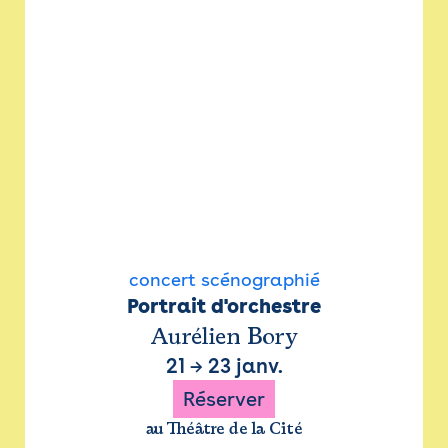
concert scénographié
Portrait d'orchestre
Aurélien Bory
21
→
23 janv.
Réserver
au Théâtre de la Cité