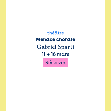
théâtre
Menace chorale
Gabriel Sparti
11
→
16 mars
Réserver