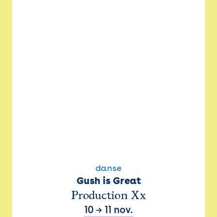
danse
Gush is Great
Production Xx
10
→
11 nov.