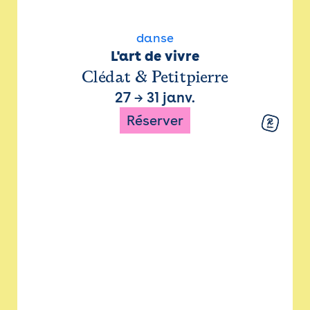
danse
L'art de vivre
Clédat & Petitpierre
27
→
31 janv.
Réserver