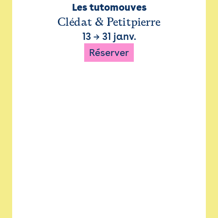
Les tutomouves
Clédat & Petitpierre
13
→
31 janv.
Réserver