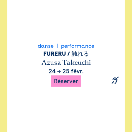
danse
performance
FURERU / 触れる
Azusa Takeuchi
24
→
25 févr.
Réserver