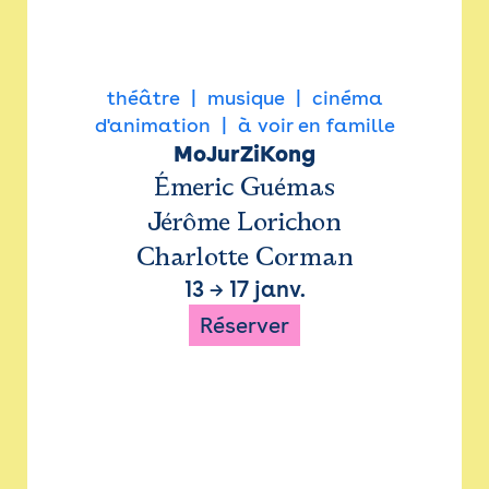
théâtre
musique
cinéma
d'animation
à voir en famille
MoJurZiKong
Émeric Guémas
Jérôme Lorichon
Charlotte Corman
13
→
17 janv.
Réserver