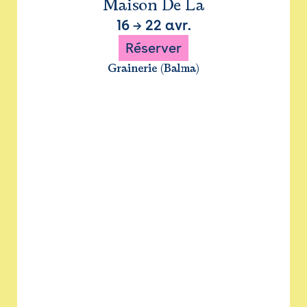
Maison De La
16
→
22 avr.
Réserver
Grainerie (Balma)