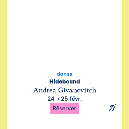
danse
Hidebound
Andrea Givanovitch
24
→
25 févr.
Réserver