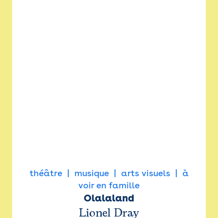
théâtre
musique
arts visuels
à
voir en famille
Olalaland
Lionel Dray