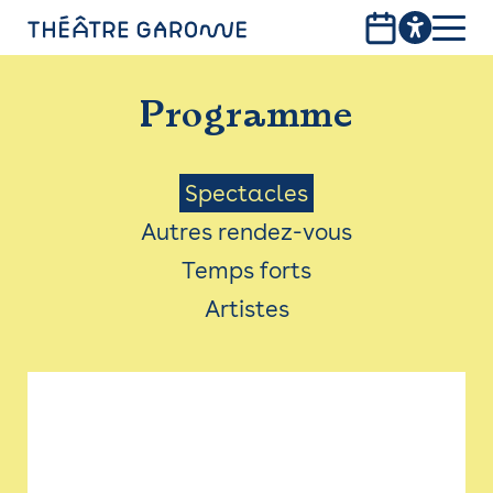
Aller
au
contenu
PROGRAMME
principal
Programme
INFOS PRATIQUES
AVEC LES PUBLICS
Menu
Spectacles
Autres rendez-vous
ACCESSIBILITÉ
Saison
Temps forts
LES PRODUCTIONS
Artistes
LE THÉÂTRE
Bistro
Billetterie