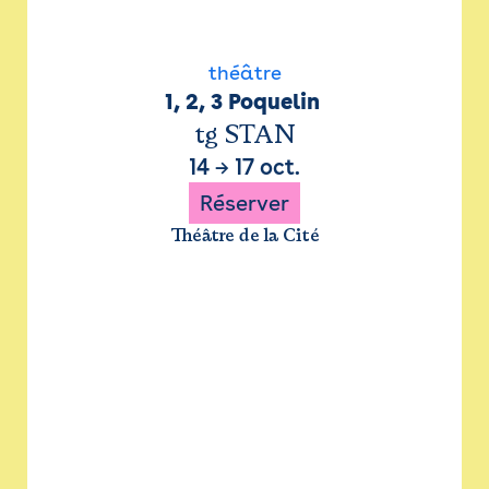
théâtre
1, 2, 3 Poquelin 
tg STAN
14
→
17 oct.
Réserver
Théâtre de la Cité