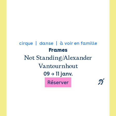
cirque
danse
à voir en famille
Frames
Not Standing/Alexander
Vantournhout
09
→
11 janv.
Réserver