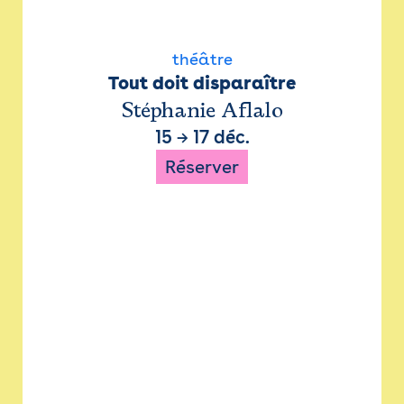
théâtre
Tout doit disparaître
Stéphanie Aflalo
15
→
17 déc.
Réserver