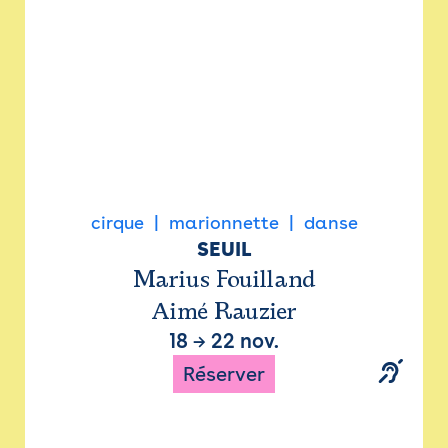
cirque
marionnette
danse
SEUIL
Marius Fouilland
Aimé Rauzier
18
→
22 nov.
Réserver