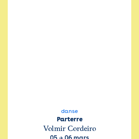
danse
Parterre
Volmir Cordeiro
05
→
06 mars