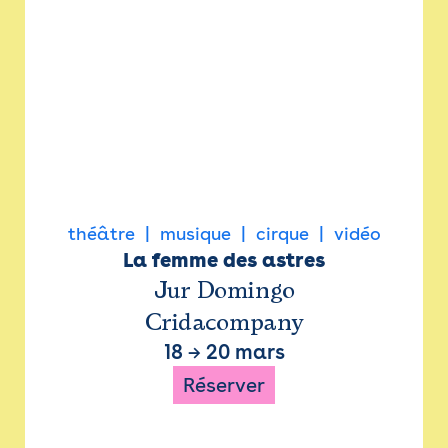
théâtre
musique
cirque
vidéo
La femme des astres
Jur Domingo
Cridacompany
18
→
20 mars
Réserver