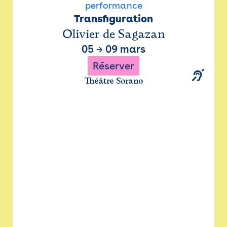
performance
Transfiguration
Olivier de Sagazan
05
→
09 mars
Réserver
Théâtre Sorano