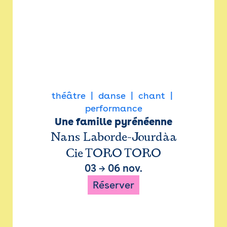
théâtre
danse
chant
performance
Une famille pyrénéenne
Nans Laborde-Jourdàa
Cie TORO TORO
03
→
06 nov.
Réserver