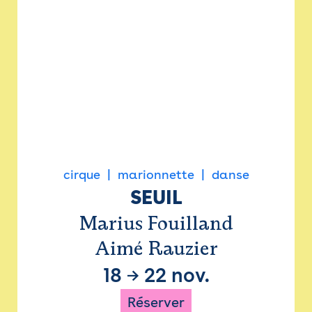
cirque
marionnette
danse
SEUIL
Marius Fouilland
Aimé Rauzier
18
→
22 nov.
Réserver