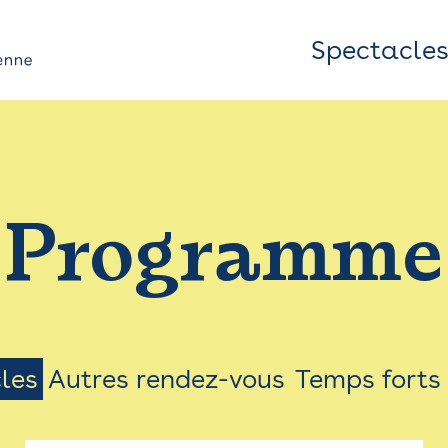
Spectacle
Top
Bar
/
Programme
Menu
les
Autres rendez-vous
Temps forts
on