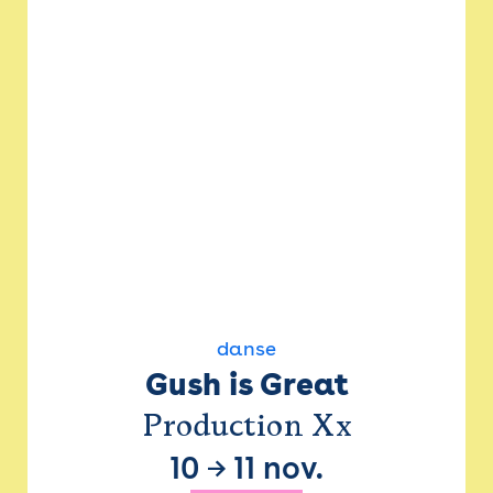
danse
Gush is Great
Production Xx
10
→
11 nov.