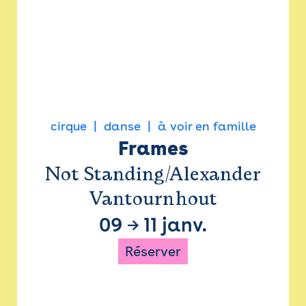
cirque
danse
à voir en famille
Frames
Not Standing/Alexander
Vantournhout
09
→
11 janv.
Réserver