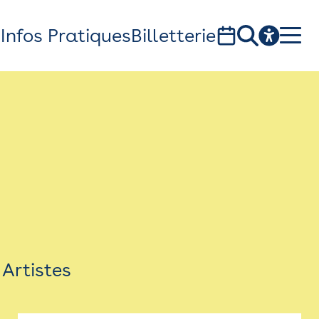
s
Infos Pratiques
Billetterie
Bistro
Billetterie
Newsletter
Espace presse
Artistes
théâtre Garonne, scène européenne
1, av. du Chateau d'eau - 31300 Toulouse