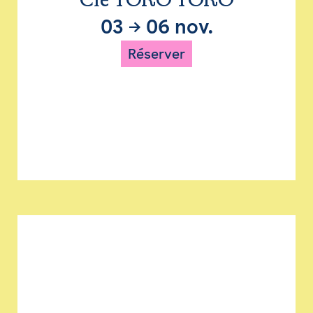
Cie TORO TORO
03
→
06 nov.
Réserver