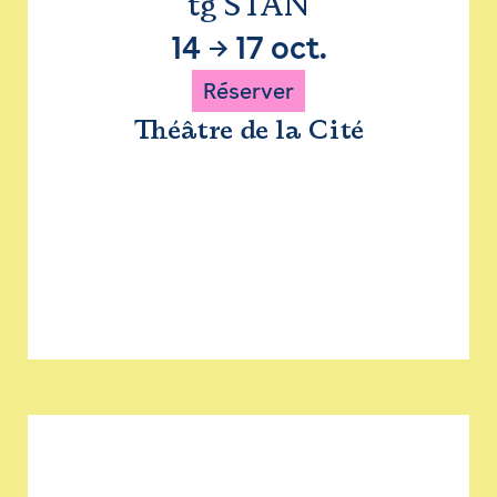
tg STAN
14
→
17 oct.
Réserver
Théâtre de la Cité