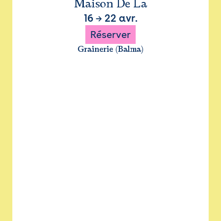
Maison De La
16
→
22 avr.
Réserver
Grainerie (Balma)