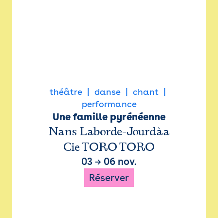
théâtre
danse
chant
performance
Une famille pyrénéenne
Nans Laborde-Jourdàa
Cie TORO TORO
03
→
06 nov.
Réserver