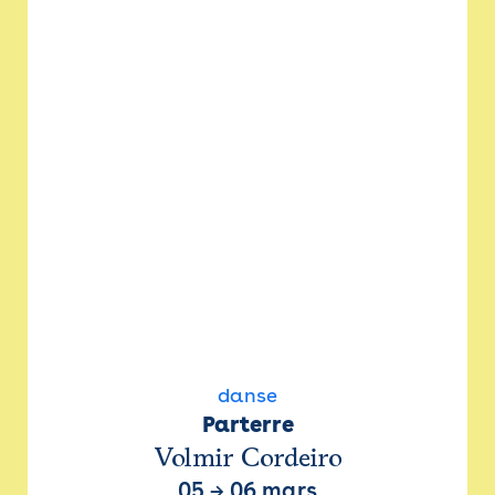
danse
Parterre
Volmir Cordeiro
05
→
06 mars