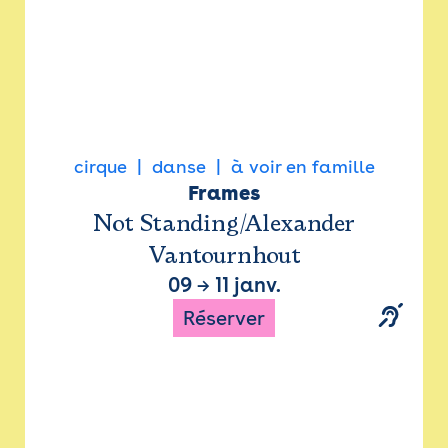
cirque
danse
à voir en famille
Frames
Not Standing/Alexander
Vantournhout
09
→
11 janv.
Réserver