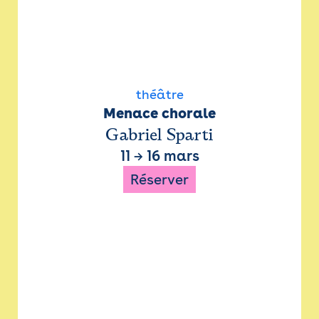
théâtre
Menace chorale
Gabriel Sparti
11
→
16 mars
Réserver