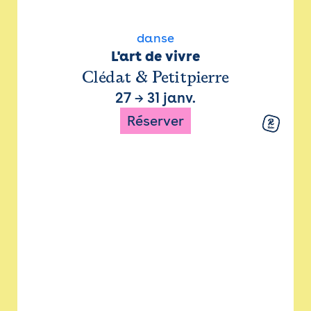
danse
L'art de vivre
Clédat & Petitpierre
27
→
31 janv.
Réserver