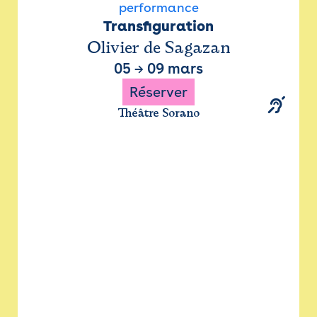
performance
Transfiguration
Olivier de Sagazan
05
→
09 mars
Réserver
Théâtre Sorano