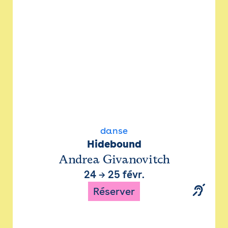
danse
Hidebound
Andrea Givanovitch
24
→
25 févr.
Réserver