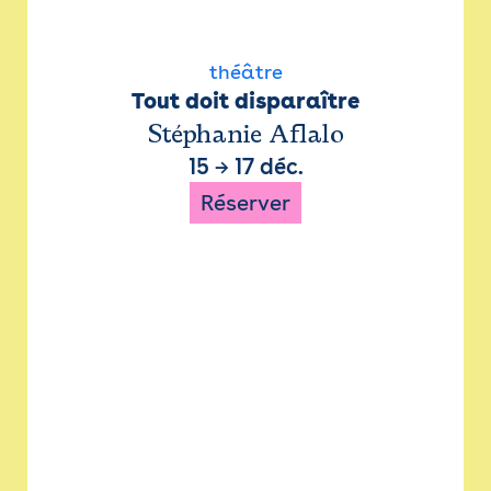
théâtre
Tout doit disparaître
Stéphanie Aflalo
15
→
17 déc.
Réserver