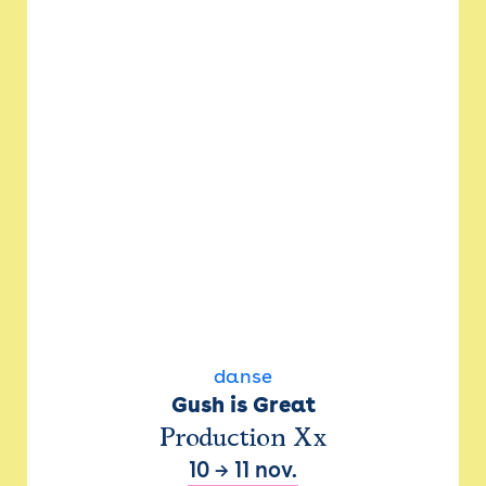
danse
Gush is Great
Production Xx
10
→
11 nov.