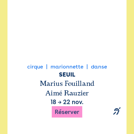
cirque
marionnette
danse
SEUIL
Marius Fouilland
Aimé Rauzier
18
→
22 nov.
Réserver