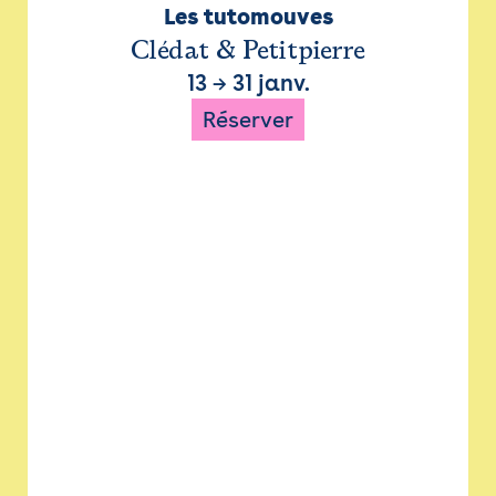
Les tutomouves
Clédat & Petitpierre
13
→
31 janv.
Réserver