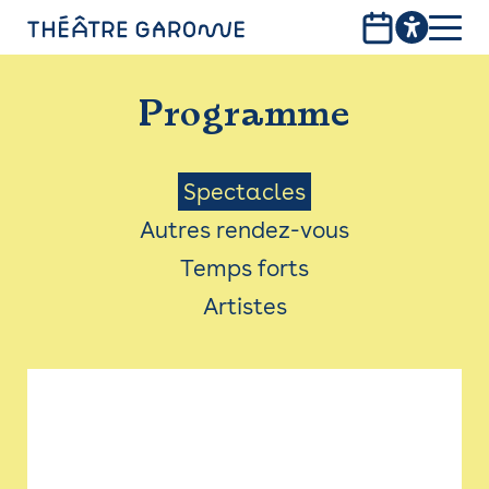
Aller
au
contenu
PROGRAMME
principal
Programme
INFOS PRATIQUES
AVEC LES PUBLICS
Menu
Spectacles
Autres rendez-vous
ACCESSIBILITÉ
Saison
Temps forts
LES PRODUCTIONS
Artistes
LE THÉÂTRE
Bistro
Billetterie