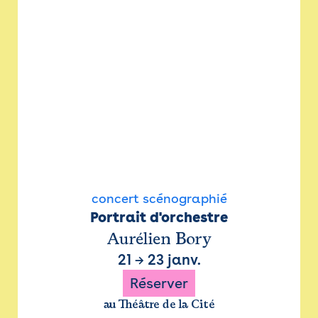
concert scénographié
Portrait d'orchestre
Aurélien Bory
21
→
23 janv.
Réserver
au Théâtre de la Cité