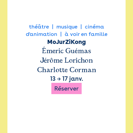
théâtre
musique
cinéma
d'animation
à voir en famille
MoJurZiKong
Émeric Guémas
Jérôme Lorichon
Charlotte Corman
13
→
17 janv.
Réserver