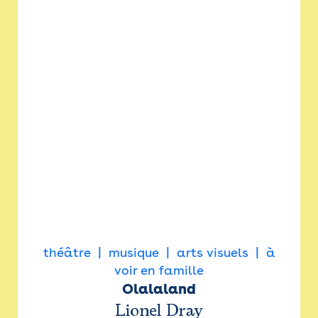
théâtre
musique
arts visuels
à
voir en famille
Olalaland
Lionel Dray