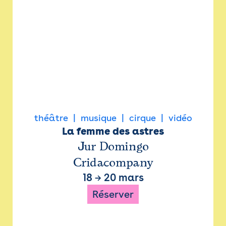
théâtre
musique
cirque
vidéo
La femme des astres
Jur Domingo
Cridacompany
18
→
20 mars
Réserver