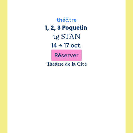
théâtre
1, 2, 3 Poquelin 
tg STAN
14
→
17 oct.
Réserver
Théâtre de la Cité