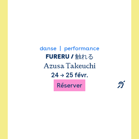
danse
performance
FURERU / 触れる
Azusa Takeuchi
24
→
25 févr.
Réserver