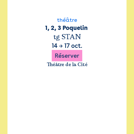
théâtre
1, 2, 3 Poquelin 
tg STAN
14
→
17 oct.
Réserver
Théâtre de la Cité