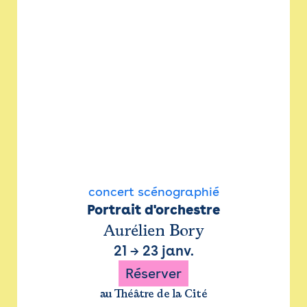
concert scénographié
Portrait d'orchestre
Aurélien Bory
21
→
23 janv.
Réserver
au Théâtre de la Cité