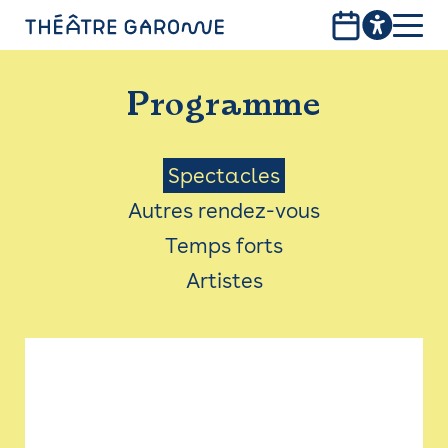
Aller
au
contenu
PROGRAMME
principal
Programme
INFOS PRATIQUES
AVEC LES PUBLICS
Menu
Spectacles
Autres rendez-vous
ACCESSIBILITÉ
Saison
Temps forts
LES PRODUCTIONS
Artistes
LE THÉÂTRE
Bistro
Billetterie