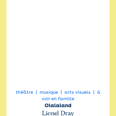
théâtre
musique
arts visuels
à
voir en famille
Olalaland
Lionel Dray