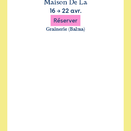
Maison De La
16
→
22 avr.
Réserver
Grainerie (Balma)