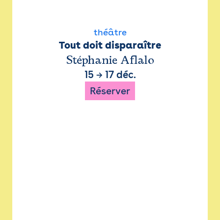
théâtre
Tout doit disparaître
Stéphanie Aflalo
15
→
17 déc.
Réserver