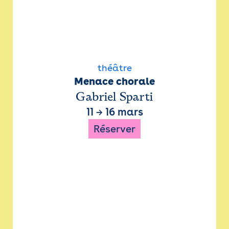
théâtre
Menace chorale
Gabriel Sparti
11
→
16 mars
Réserver