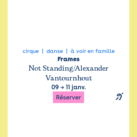
cirque
danse
à voir en famille
Frames
Not Standing/Alexander
Vantournhout
09
→
11 janv.
Réserver