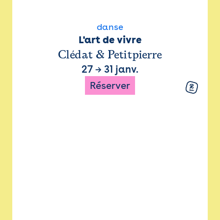
danse
L'art de vivre
Clédat & Petitpierre
27
→
31 janv.
Réserver