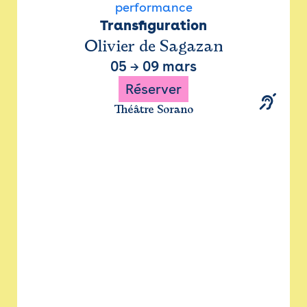
performance
Transfiguration
Olivier de Sagazan
05
→
09 mars
Réserver
Théâtre Sorano