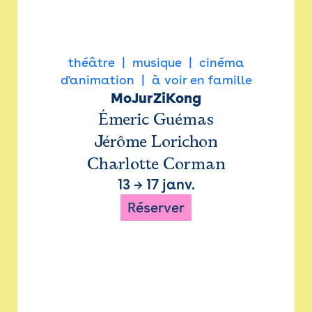
théâtre
musique
cinéma
d'animation
à voir en famille
MoJurZiKong
Émeric Guémas
Jérôme Lorichon
Charlotte Corman
13
→
17 janv.
Réserver