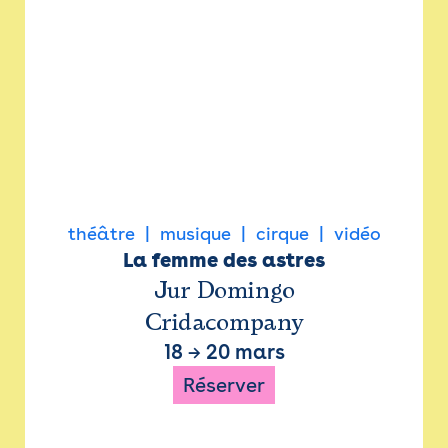
théâtre
musique
cirque
vidéo
La femme des astres
Jur Domingo
Cridacompany
18
→
20 mars
Réserver