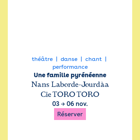
théâtre
danse
chant
performance
Une famille pyrénéenne
Nans Laborde-Jourdàa
Cie TORO TORO
03
→
06 nov.
Réserver