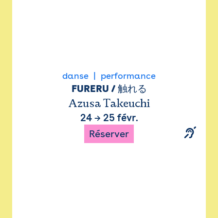
danse
performance
FURERU / 触れる
Azusa Takeuchi
24
→
25 févr.
Réserver