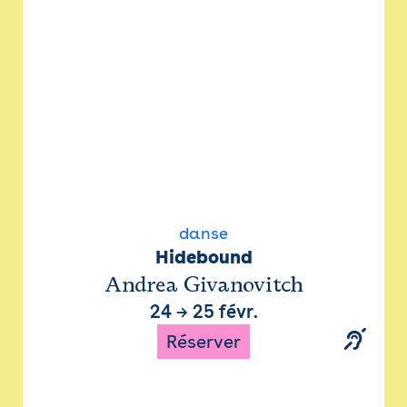
danse
Hidebound
Andrea Givanovitch
24
→
25 févr.
Réserver