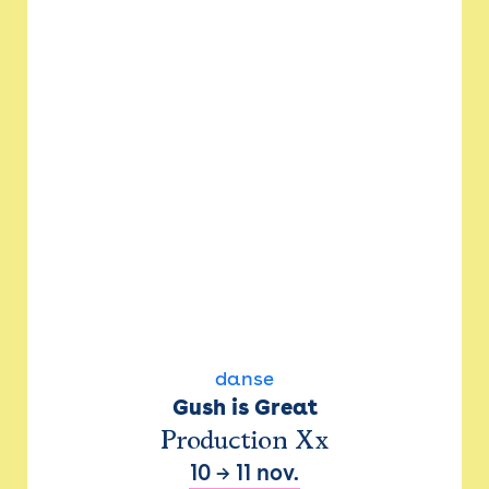
danse
Gush is Great
Production Xx
10
→
11 nov.