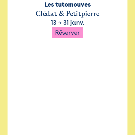
Les tutomouves
Clédat & Petitpierre
13
→
31 janv.
Réserver