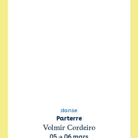
danse
Parterre
Volmir Cordeiro
05
→
06 mars