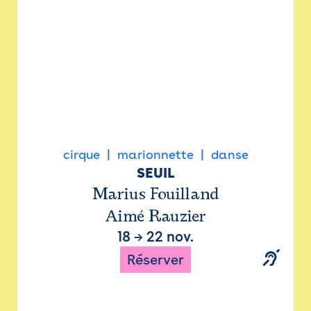
cirque
marionnette
danse
SEUIL
Marius Fouilland
Aimé Rauzier
18
→
22 nov.
Réserver