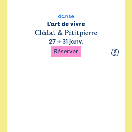
danse
L'art de vivre
Clédat & Petitpierre
27
→
31 janv.
Réserver