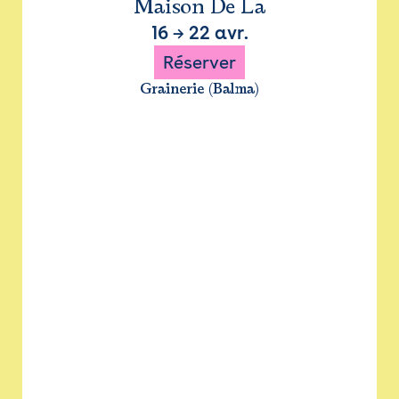
Maison De La
16
→
22 avr.
Réserver
Grainerie (Balma)