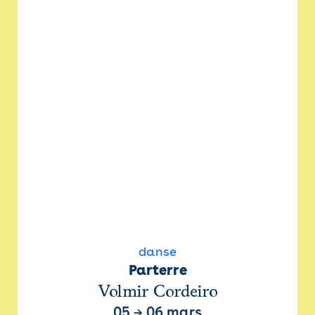
danse
Parterre
Volmir Cordeiro
05
→
06 mars