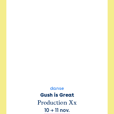
danse
Gush is Great
Production Xx
10
→
11 nov.