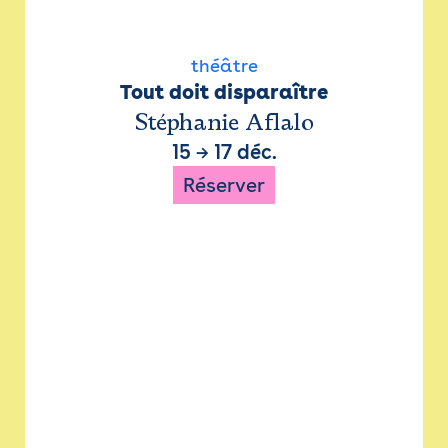
théâtre
Tout doit disparaître
Stéphanie Aflalo
15
→
17 déc.
Réserver