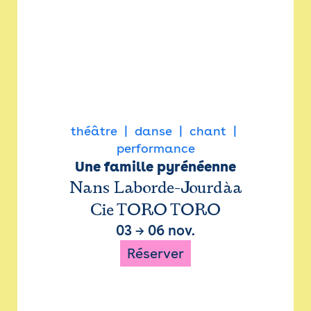
théâtre
danse
chant
performance
Une famille pyrénéenne
Nans Laborde-Jourdàa
Cie TORO TORO
03
→
06 nov.
Réserver