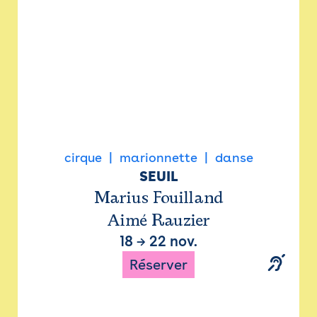
cirque
marionnette
danse
SEUIL
Marius Fouilland
Aimé Rauzier
18
→
22 nov.
Réserver