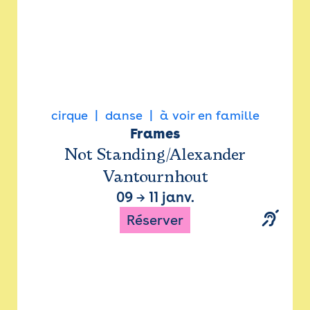
cirque
danse
à voir en famille
Frames
Not Standing/Alexander
Vantournhout
09
→
11 janv.
Réserver