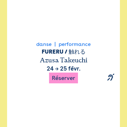
danse
performance
FURERU / 触れる
Azusa Takeuchi
24
→
25 févr.
Réserver