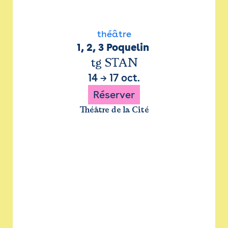
théâtre
1, 2, 3 Poquelin 
tg STAN
14
→
17 oct.
Réserver
Théâtre de la Cité