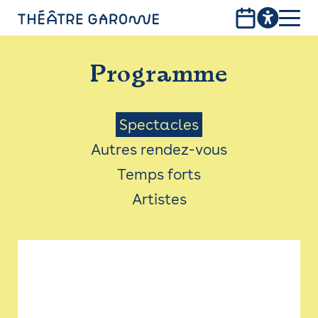
Aller
au
contenu
PROGRAMME
principal
Programme
INFOS PRATIQUES
AVEC LES PUBLICS
Menu
Spectacles
Autres rendez-vous
ACCESSIBILITÉ
Saison
Temps forts
LES PRODUCTIONS
Artistes
LE THÉÂTRE
Bistro
Billetterie