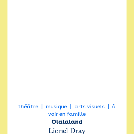
théâtre
musique
arts visuels
à
voir en famille
Olalaland
Lionel Dray