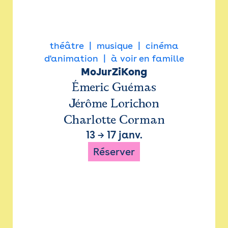
théâtre
musique
cinéma
d'animation
à voir en famille
MoJurZiKong
Émeric Guémas
Jérôme Lorichon
Charlotte Corman
13
→
17 janv.
Réserver