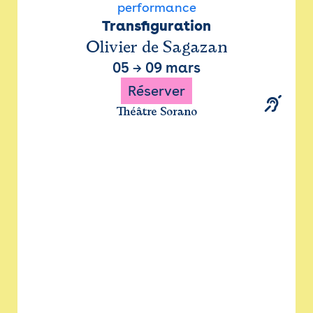
performance
Transfiguration
Olivier de Sagazan
05
→
09 mars
Réserver
Théâtre Sorano