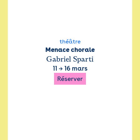
théâtre
Menace chorale
Gabriel Sparti
11
→
16 mars
Réserver