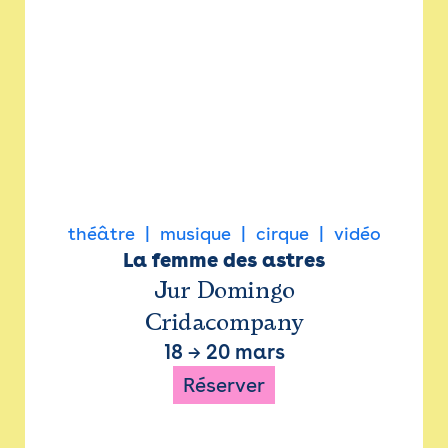
théâtre
musique
cirque
vidéo
La femme des astres
Jur Domingo
Cridacompany
18
→
20 mars
Réserver