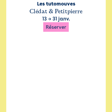
Les tutomouves
Clédat & Petitpierre
13
→
31 janv.
Réserver