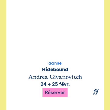
danse
Hidebound
Andrea Givanovitch
24
→
25 févr.
Réserver