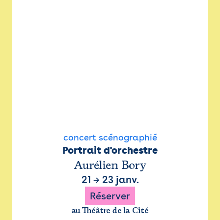
concert scénographié
Portrait d'orchestre
Aurélien Bory
21
→
23 janv.
Réserver
au Théâtre de la Cité