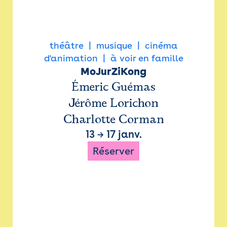
théâtre
musique
cinéma
d'animation
à voir en famille
MoJurZiKong
Émeric Guémas
Jérôme Lorichon
Charlotte Corman
13
→
17 janv.
Réserver