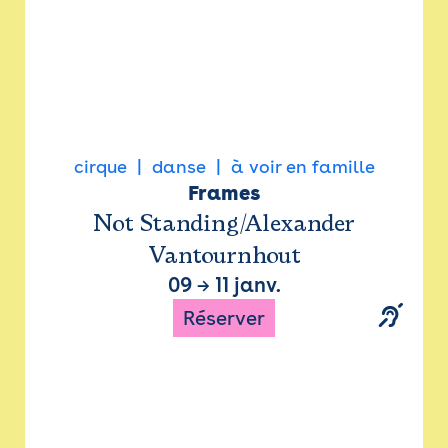
cirque
danse
à voir en famille
Frames
Not Standing/Alexander
Vantournhout
09
→
11 janv.
Réserver