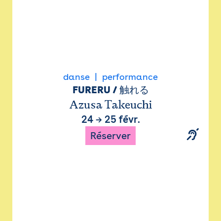
danse
performance
FURERU / 触れる
Azusa Takeuchi
24
→
25 févr.
Réserver