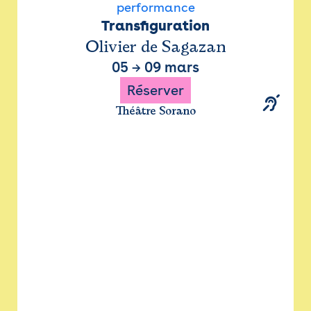
performance
Transfiguration
Olivier de Sagazan
05
→
09 mars
Réserver
Théâtre Sorano