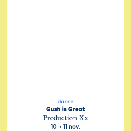
danse
Gush is Great
Production Xx
10
→
11 nov.