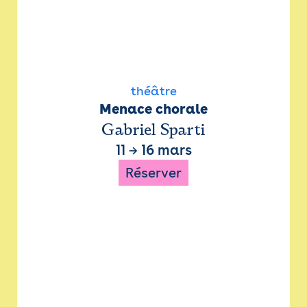
théâtre
Menace chorale
Gabriel Sparti
11
→
16 mars
Réserver