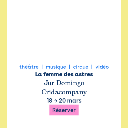
théâtre
musique
cirque
vidéo
La femme des astres
Jur Domingo
Cridacompany
18
→
20 mars
Réserver