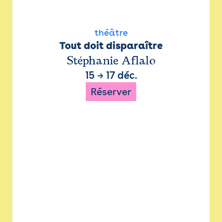
théâtre
Tout doit disparaître
Stéphanie Aflalo
15
→
17 déc.
Réserver