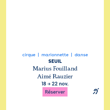
cirque
marionnette
danse
SEUIL
Marius Fouilland
Aimé Rauzier
18
→
22 nov.
Réserver