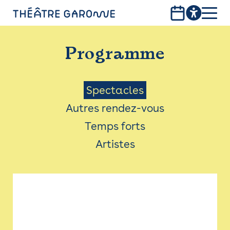
Aller
au
contenu
PROGRAMME
principal
Programme
INFOS PRATIQUES
AVEC LES PUBLICS
Menu
Spectacles
Autres rendez-vous
ACCESSIBILITÉ
Saison
Temps forts
LES PRODUCTIONS
Artistes
LE THÉÂTRE
Bistro
Billetterie