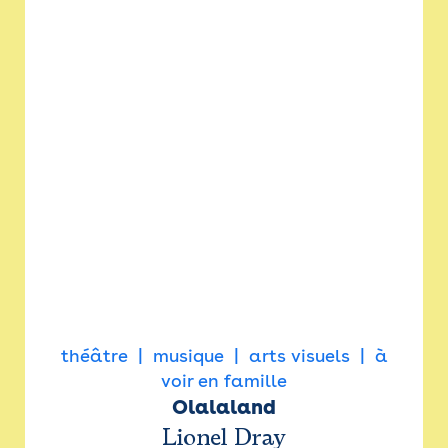
théâtre
musique
arts visuels
à
voir en famille
Olalaland
Lionel Dray