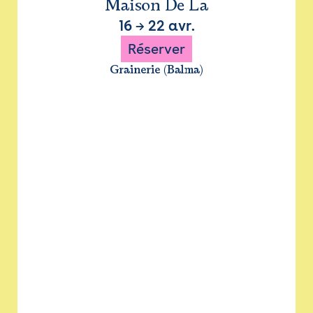
Maison De La
16
→
22 avr.
Réserver
Grainerie (Balma)