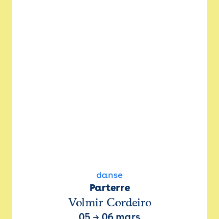
danse
Parterre
Volmir Cordeiro
05
→
06 mars