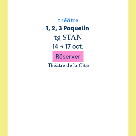
théâtre
1, 2, 3 Poquelin 
tg STAN
14
→
17 oct.
Réserver
Théâtre de la Cité