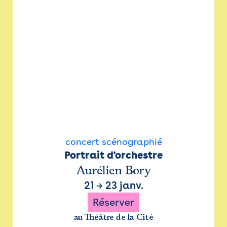
concert scénographié
Portrait d'orchestre
Aurélien Bory
21
→
23 janv.
Réserver
au Théâtre de la Cité