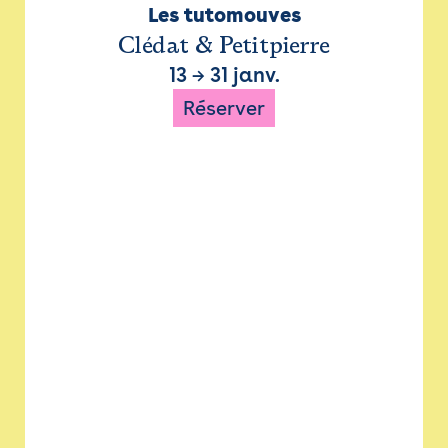
Les tutomouves
Clédat & Petitpierre
13
→
31 janv.
Réserver