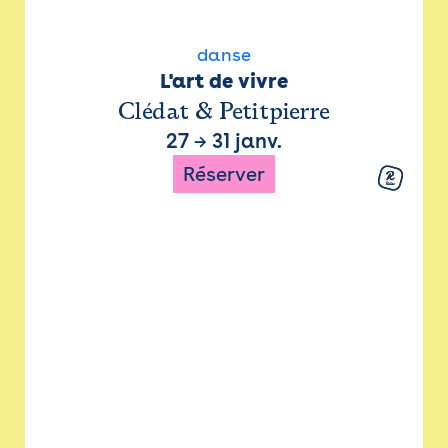
danse
L'art de vivre
Clédat & Petitpierre
27
→
31 janv.
Réserver