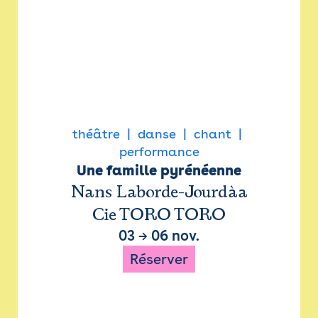
théâtre
danse
chant
performance
Une famille pyrénéenne
Nans Laborde-Jourdàa
Cie TORO TORO
03
→
06 nov.
Réserver