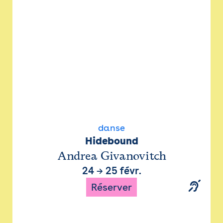
danse
Hidebound
Andrea Givanovitch
24
→
25 févr.
Réserver