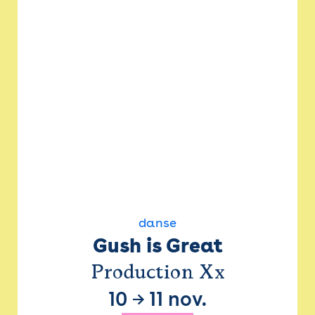
danse
Gush is Great
Production Xx
10
→
11 nov.