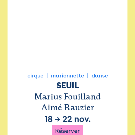
cirque
marionnette
danse
SEUIL
Marius Fouilland
Aimé Rauzier
18
→
22 nov.
Réserver