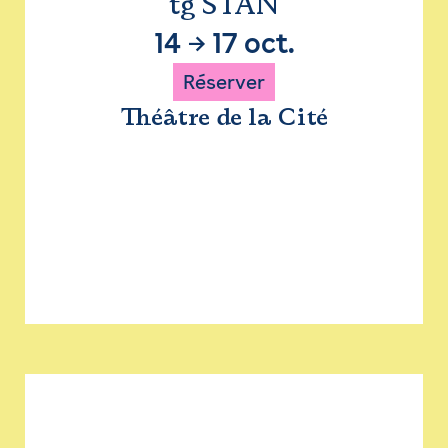
tg STAN
14
→
17 oct.
Réserver
Théâtre de la Cité