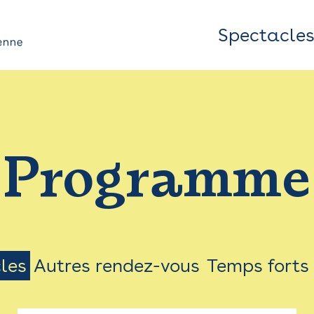
Spectacle
Top
Bar
/
Programme
Menu
les
Autres rendez-vous
Temps forts
on