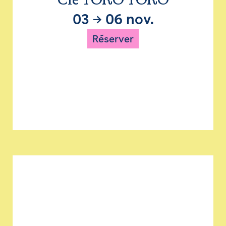
Cie TORO TORO
03
→
06 nov.
Réserver