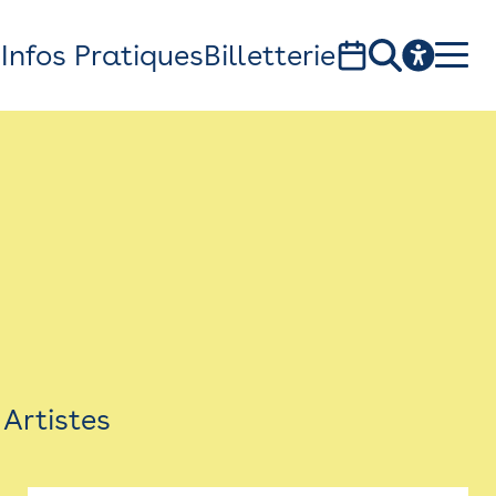
s
Infos Pratiques
Billetterie
Bistro
Billetterie
Newsletter
Espace presse
Artistes
théâtre Garonne, scène européenne
1, av. du Chateau d'eau - 31300 Toulouse