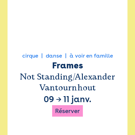
cirque
danse
à voir en famille
Frames
Not Standing/Alexander
Vantournhout
09
→
11 janv.
Réserver