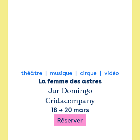
théâtre
musique
cirque
vidéo
La femme des astres
Jur Domingo
Cridacompany
18
→
20 mars
Réserver