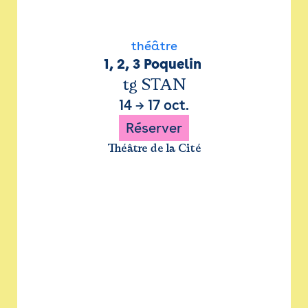
théâtre
1, 2, 3 Poquelin 
tg STAN
14
→
17 oct.
Réserver
Théâtre de la Cité