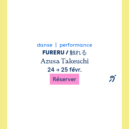
danse
performance
FURERU / 触れる
Azusa Takeuchi
24
→
25 févr.
Réserver