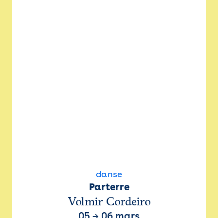
danse
Parterre
Volmir Cordeiro
05
→
06 mars