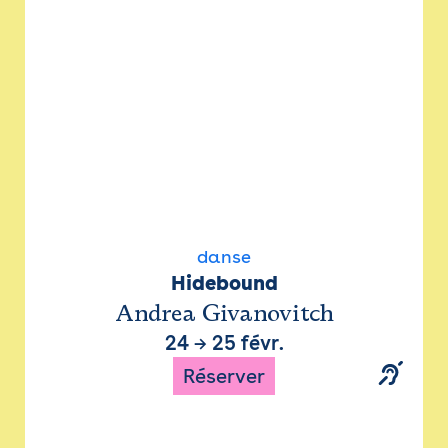
danse
Hidebound
Andrea Givanovitch
24
→
25 févr.
Réserver