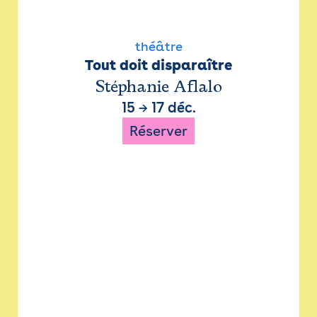
théâtre
Tout doit disparaître
Stéphanie Aflalo
15
→
17 déc.
Réserver