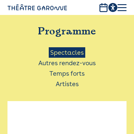
Aller
au
contenu
PROGRAMME
principal
Programme
INFOS PRATIQUES
AVEC LES PUBLICS
Menu
Spectacles
Autres rendez-vous
ACCESSIBILITÉ
Saison
Temps forts
LES PRODUCTIONS
Artistes
LE THÉÂTRE
Bistro
Billetterie