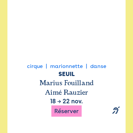
cirque
marionnette
danse
SEUIL
Marius Fouilland
Aimé Rauzier
18
→
22 nov.
Réserver