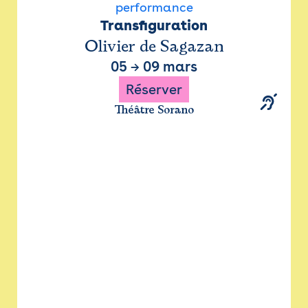
performance
Transfiguration
Olivier de Sagazan
05
→
09 mars
Réserver
Théâtre Sorano