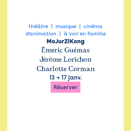
théâtre
musique
cinéma
d'animation
à voir en famille
MoJurZiKong
Émeric Guémas
Jérôme Lorichon
Charlotte Corman
13
→
17 janv.
Réserver