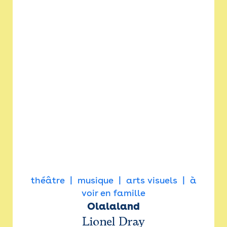
théâtre
musique
arts visuels
à
voir en famille
Olalaland
Lionel Dray