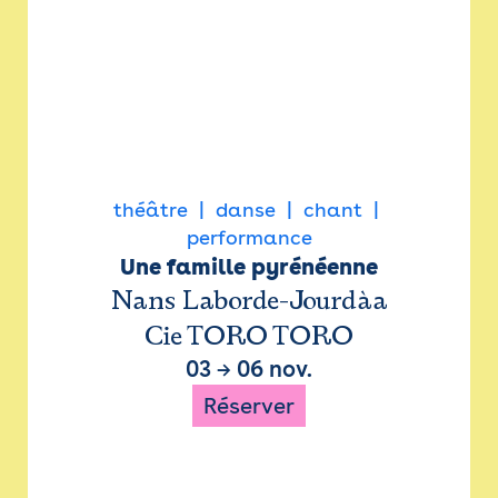
théâtre
danse
chant
performance
Une famille pyrénéenne
Nans Laborde-Jourdàa
Cie TORO TORO
03
→
06 nov.
Réserver