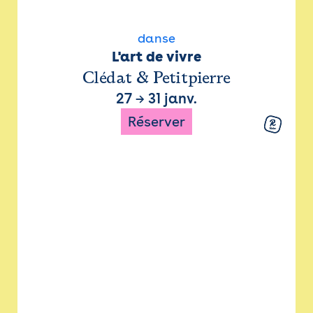
danse
L'art de vivre
Clédat & Petitpierre
27
→
31 janv.
Réserver