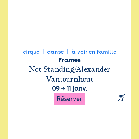
cirque
danse
à voir en famille
Frames
Not Standing/Alexander
Vantournhout
09
→
11 janv.
Réserver