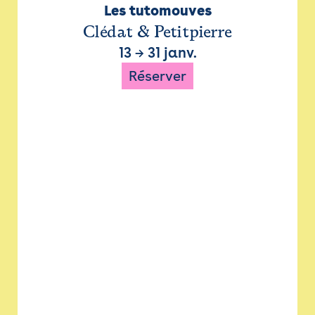
Les tutomouves
Clédat & Petitpierre
13
→
31 janv.
Réserver