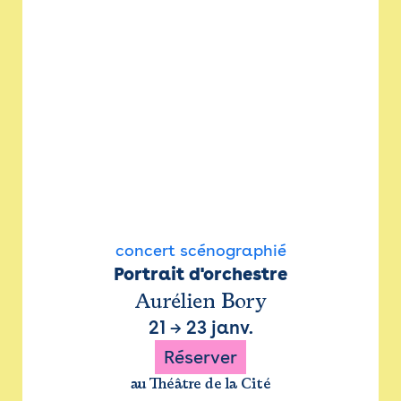
concert scénographié
Portrait d'orchestre
Aurélien Bory
21
→
23 janv.
Réserver
au Théâtre de la Cité