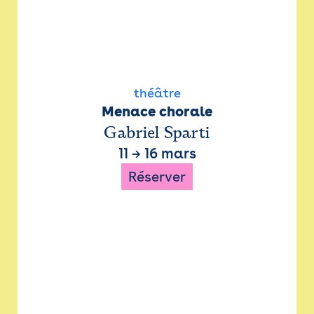
théâtre
Menace chorale
Gabriel Sparti
11
→
16 mars
Réserver