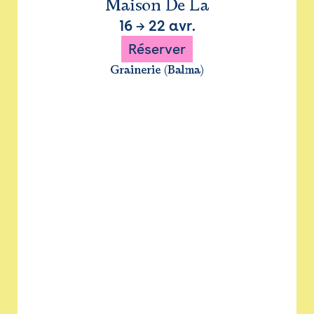
Maison De La
16
→
22 avr.
Réserver
Grainerie (Balma)