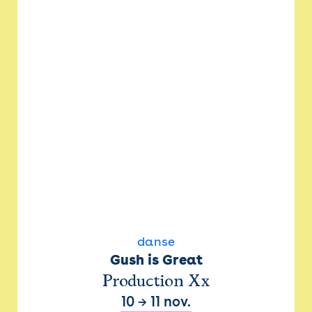
danse
Gush is Great
Production Xx
10
→
11 nov.