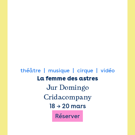
théâtre
musique
cirque
vidéo
La femme des astres
Jur Domingo
Cridacompany
18
→
20 mars
Réserver