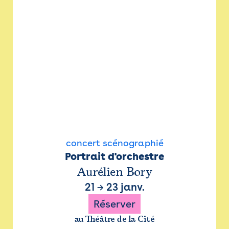
concert scénographié
Portrait d'orchestre
Aurélien Bory
21
→
23 janv.
Réserver
au Théâtre de la Cité