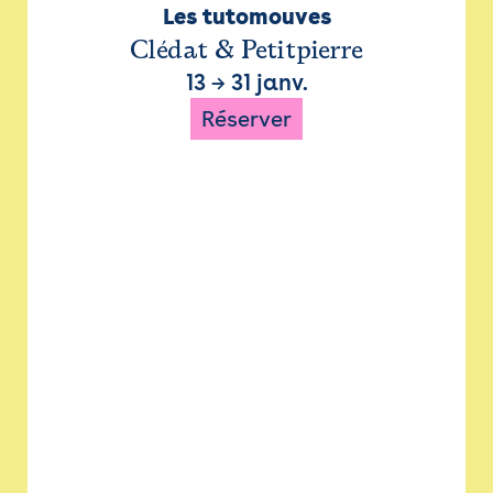
Les tutomouves
Clédat & Petitpierre
13
→
31 janv.
Réserver