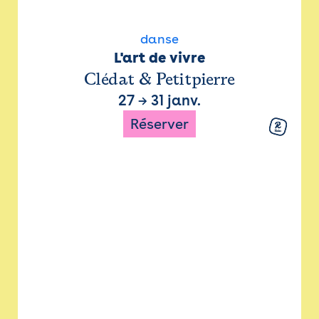
danse
L'art de vivre
Clédat & Petitpierre
27
→
31 janv.
Réserver