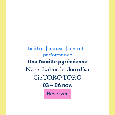
théâtre
danse
chant
performance
Une famille pyrénéenne
Nans Laborde-Jourdàa
Cie TORO TORO
03
→
06 nov.
Réserver