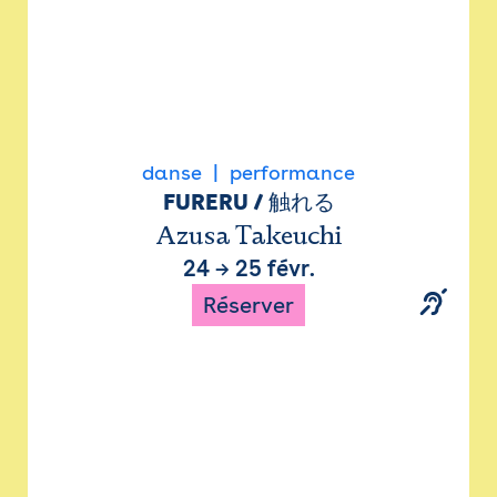
danse
performance
FURERU / 触れる
Azusa Takeuchi
24
→
25 févr.
Réserver