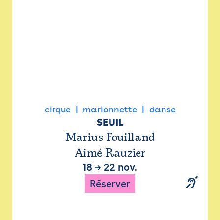
cirque
marionnette
danse
SEUIL
Marius Fouilland
Aimé Rauzier
18
→
22 nov.
Réserver