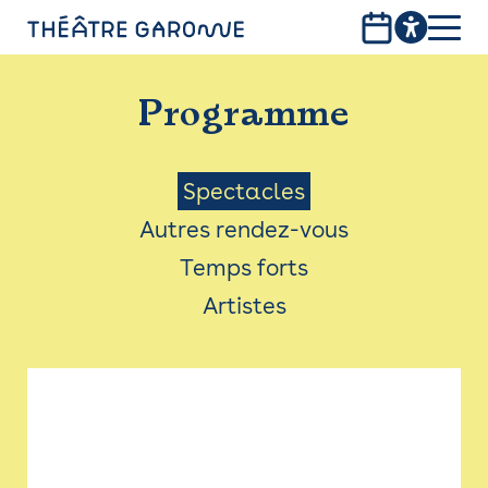
Aller
au
contenu
PROGRAMME
principal
Programme
INFOS PRATIQUES
AVEC LES PUBLICS
Menu
Spectacles
Autres rendez-vous
ACCESSIBILITÉ
Saison
Temps forts
LES PRODUCTIONS
Artistes
LE THÉÂTRE
Bistro
Billetterie