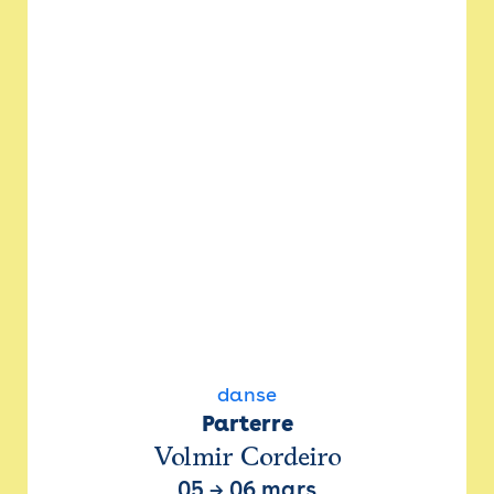
danse
Parterre
Volmir Cordeiro
05
→
06 mars