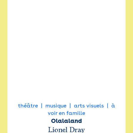
théâtre
musique
arts visuels
à
voir en famille
Olalaland
Lionel Dray