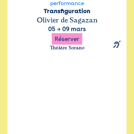
performance
Transfiguration
Olivier de Sagazan
05
→
09 mars
Réserver
Théâtre Sorano