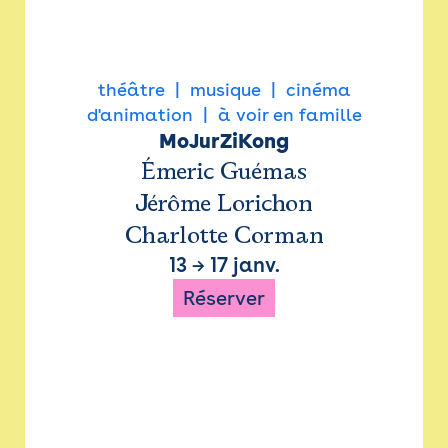
théâtre
musique
cinéma
d'animation
à voir en famille
MoJurZiKong
Émeric Guémas
Jérôme Lorichon
Charlotte Corman
13
→
17 janv.
Réserver