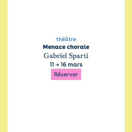
théâtre
Menace chorale
Gabriel Sparti
11
→
16 mars
Réserver