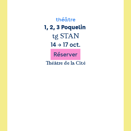
théâtre
1, 2, 3 Poquelin 
tg STAN
14
→
17 oct.
Réserver
Théâtre de la Cité