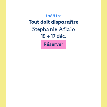
théâtre
Tout doit disparaître
Stéphanie Aflalo
15
→
17 déc.
Réserver