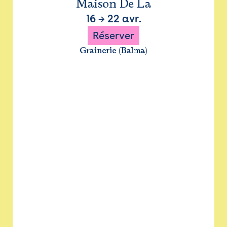
Maison De La
16
→
22 avr.
Réserver
Grainerie (Balma)