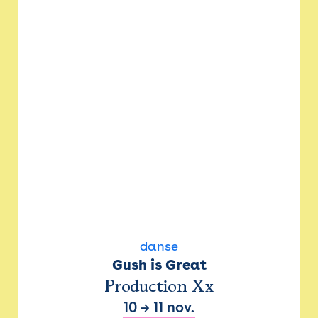
danse
Gush is Great
Production Xx
10
→
11 nov.