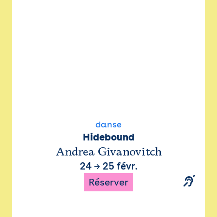
danse
Hidebound
Andrea Givanovitch
24
→
25 févr.
Réserver