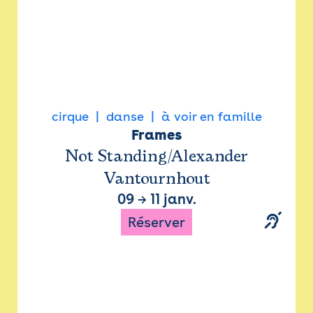
cirque
danse
à voir en famille
Frames
Not Standing/Alexander
Vantournhout
09
→
11 janv.
Réserver