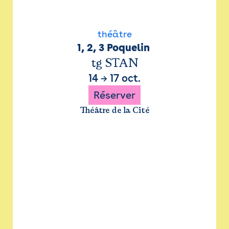
théâtre
1, 2, 3 Poquelin 
tg STAN
14
→
17 oct.
Réserver
Théâtre de la Cité