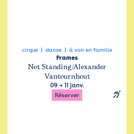
cirque
danse
à voir en famille
Frames
Not Standing/Alexander
Vantournhout
09
→
11 janv.
Réserver