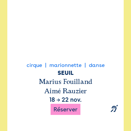
cirque
marionnette
danse
SEUIL
Marius Fouilland
Aimé Rauzier
18
→
22 nov.
Réserver