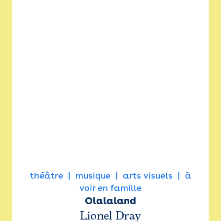
théâtre
musique
arts visuels
à
voir en famille
Olalaland
Lionel Dray