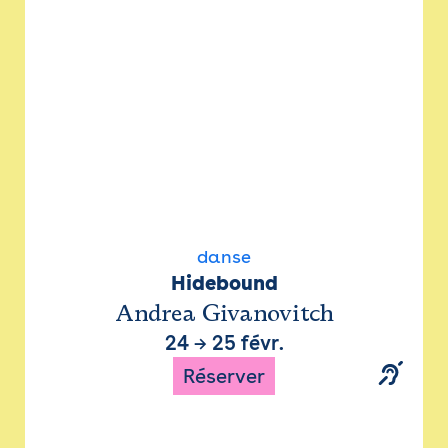
danse
Hidebound
Andrea Givanovitch
24
→
25 févr.
Réserver