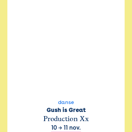
danse
Gush is Great
Production Xx
10
→
11 nov.