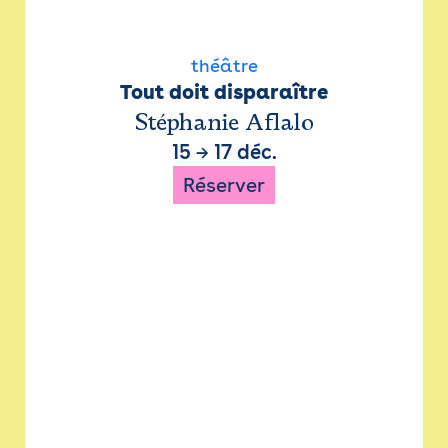
théâtre
Tout doit disparaître
Stéphanie Aflalo
15
→
17 déc.
Réserver