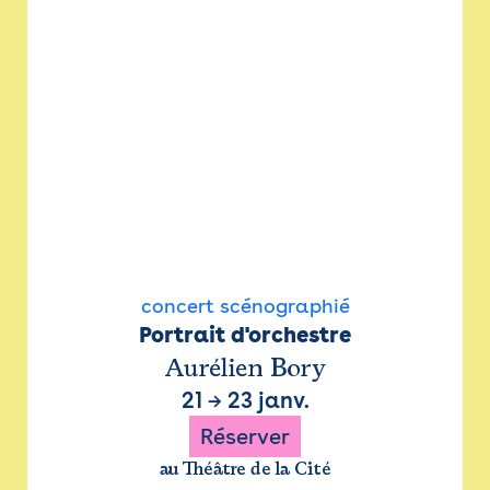
concert scénographié
Portrait d'orchestre
Aurélien Bory
21
→
23 janv.
Réserver
au Théâtre de la Cité