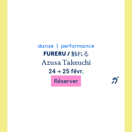
danse
performance
FURERU / 触れる
Azusa Takeuchi
24
→
25 févr.
Réserver