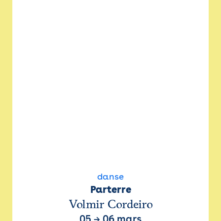
danse
Parterre
Volmir Cordeiro
05
→
06 mars