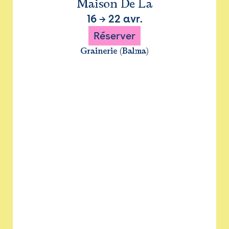
Maison De La
16
→
22 avr.
Réserver
Grainerie (Balma)