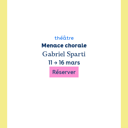
théâtre
Menace chorale
Gabriel Sparti
11
→
16 mars
Réserver