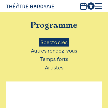
Aller
au
contenu
PROGRAMME
principal
Programme
INFOS PRATIQUES
AVEC LES PUBLICS
Menu
Spectacles
Autres rendez-vous
ACCESSIBILITÉ
Saison
Temps forts
LES PRODUCTIONS
Artistes
LE THÉÂTRE
Bistro
Billetterie