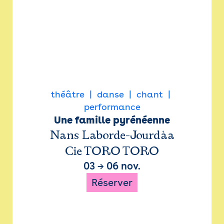
théâtre
danse
chant
performance
Une famille pyrénéenne
Nans Laborde-Jourdàa
Cie TORO TORO
03
→
06 nov.
Réserver