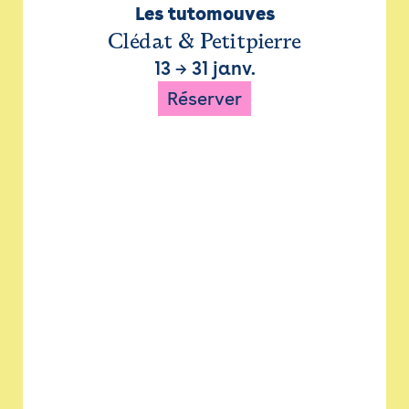
Les tutomouves
Clédat & Petitpierre
13
→
31 janv.
Réserver