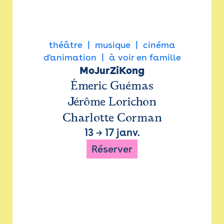
théâtre
musique
cinéma
d'animation
à voir en famille
MoJurZiKong
Émeric Guémas
Jérôme Lorichon
Charlotte Corman
13
→
17 janv.
Réserver