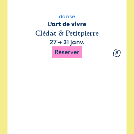
danse
L'art de vivre
Clédat & Petitpierre
27
→
31 janv.
Réserver