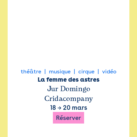
théâtre
musique
cirque
vidéo
La femme des astres
Jur Domingo
Cridacompany
18
→
20 mars
Réserver