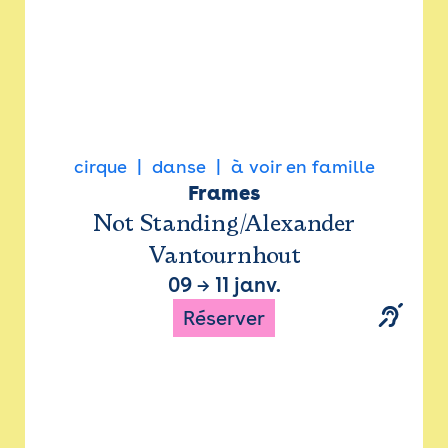
cirque
danse
à voir en famille
Frames
Not Standing/Alexander
Vantournhout
09
→
11 janv.
Réserver