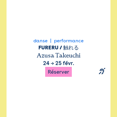
danse
performance
FURERU / 触れる
Azusa Takeuchi
24
→
25 févr.
Réserver