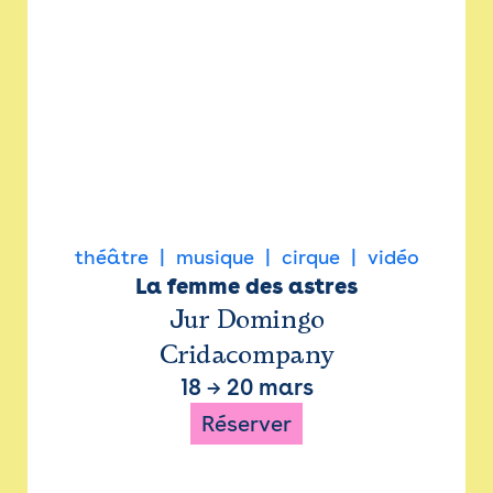
théâtre
musique
cirque
vidéo
La femme des astres
Jur Domingo
Cridacompany
18
→
20 mars
Réserver