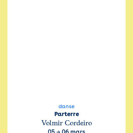
danse
Parterre
Volmir Cordeiro
05
→
06 mars