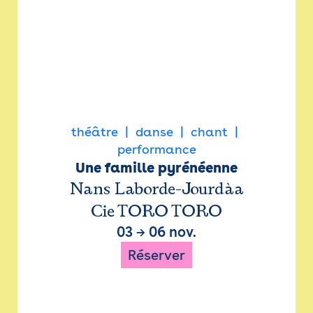
théâtre
danse
chant
performance
Une famille pyrénéenne
Nans Laborde-Jourdàa
Cie TORO TORO
03
→
06 nov.
Réserver