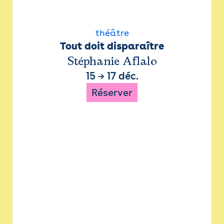
théâtre
Tout doit disparaître
Stéphanie Aflalo
15
→
17 déc.
Réserver