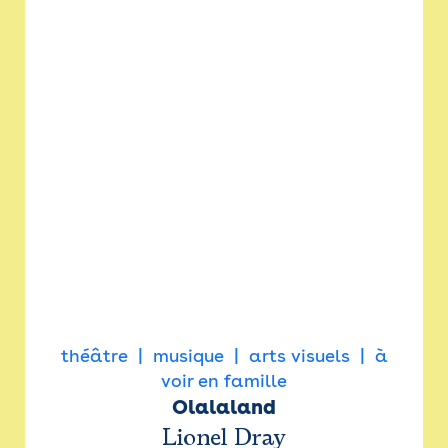
théâtre
musique
arts visuels
à
voir en famille
Olalaland
Lionel Dray