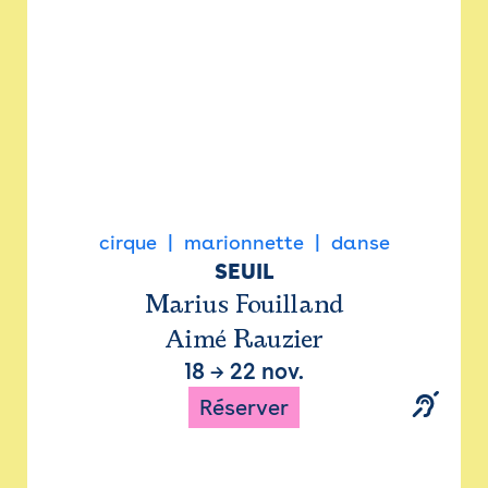
cirque
marionnette
danse
SEUIL
Marius Fouilland
Aimé Rauzier
18
→
22 nov.
Réserver