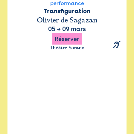
performance
Transfiguration
Olivier de Sagazan
05
→
09 mars
Réserver
Théâtre Sorano