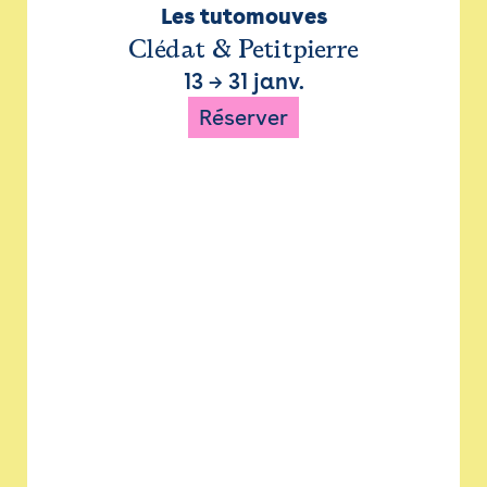
Les tutomouves
Clédat & Petitpierre
13
→
31 janv.
Réserver