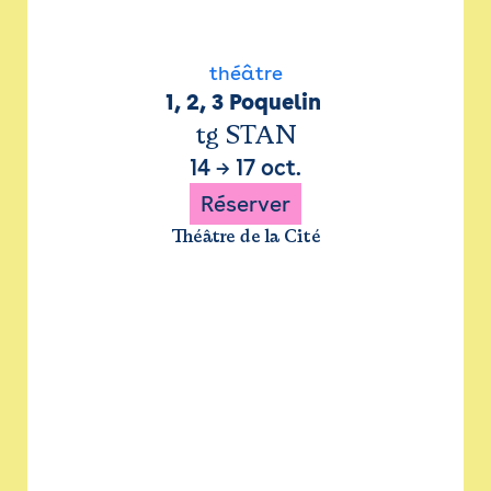
théâtre
1, 2, 3 Poquelin 
tg STAN
14
→
17 oct.
Réserver
Théâtre de la Cité