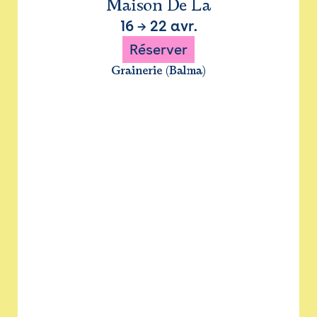
Maison De La
16
→
22 avr.
Réserver
Grainerie (Balma)