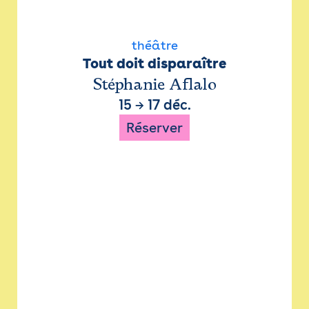
théâtre
Tout doit disparaître
Stéphanie Aflalo
15
→
17 déc.
Réserver