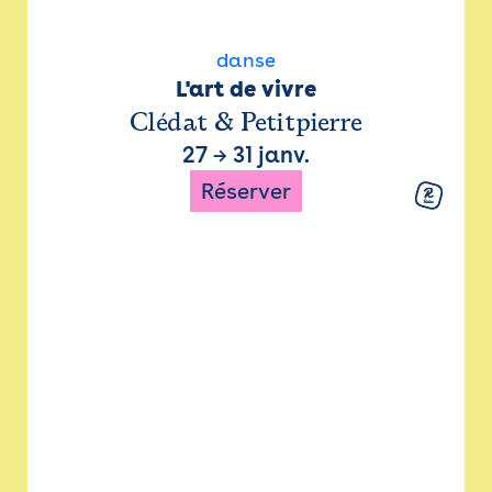
danse
L'art de vivre
Clédat & Petitpierre
27
→
31 janv.
Réserver