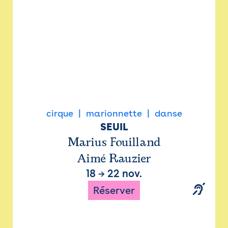
cirque
marionnette
danse
SEUIL
Marius Fouilland
Aimé Rauzier
18
→
22 nov.
Réserver