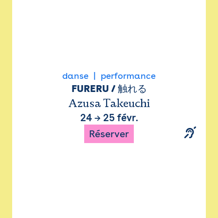
danse
performance
FURERU / 触れる
Azusa Takeuchi
24
→
25 févr.
Réserver