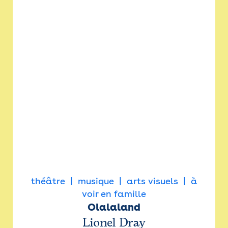
théâtre
musique
arts visuels
à
voir en famille
Olalaland
Lionel Dray