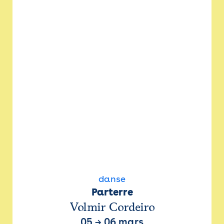
danse
Parterre
Volmir Cordeiro
05
→
06 mars