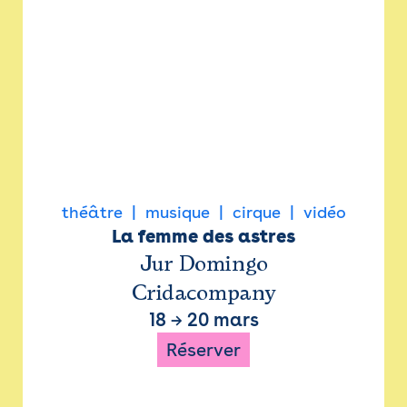
théâtre
musique
cirque
vidéo
La femme des astres
Jur Domingo
Cridacompany
18
→
20 mars
Réserver