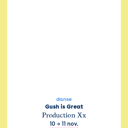
danse
Gush is Great
Production Xx
10
→
11 nov.