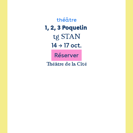
théâtre
1, 2, 3 Poquelin 
tg STAN
14
→
17 oct.
Réserver
Théâtre de la Cité