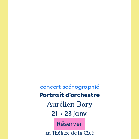
concert scénographié
Portrait d'orchestre
Aurélien Bory
21
→
23 janv.
Réserver
au Théâtre de la Cité