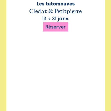
Les tutomouves
Clédat & Petitpierre
13
→
31 janv.
Réserver