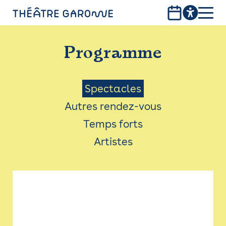
Aller
au
contenu
PROGRAMME
principal
Programme
INFOS PRATIQUES
AVEC LES PUBLICS
Menu
Spectacles
Autres rendez-vous
ACCESSIBILITÉ
Saison
Temps forts
LES PRODUCTIONS
Artistes
LE THÉÂTRE
Bistro
Billetterie