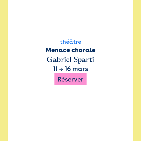
théâtre
Menace chorale
Gabriel Sparti
11
→
16 mars
Réserver