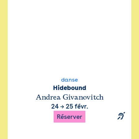
danse
Hidebound
Andrea Givanovitch
24
→
25 févr.
Réserver