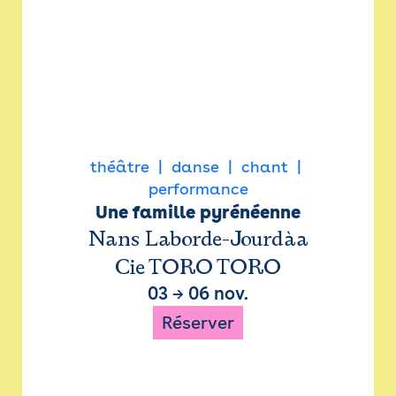
théâtre
danse
chant
performance
Une famille pyrénéenne
Nans Laborde-Jourdàa
Cie TORO TORO
03
→
06 nov.
Réserver