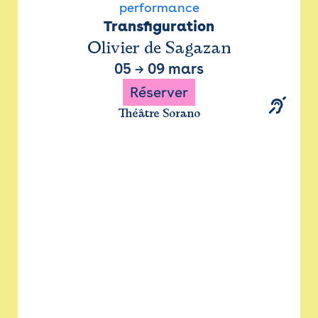
performance
Transfiguration
Olivier de Sagazan
05
→
09 mars
Réserver
Théâtre Sorano