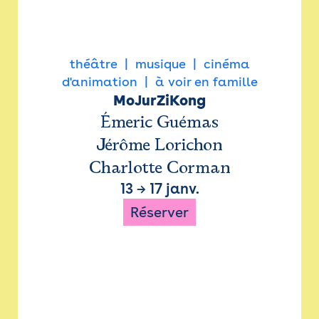
théâtre
musique
cinéma
d'animation
à voir en famille
MoJurZiKong
Émeric Guémas
Jérôme Lorichon
Charlotte Corman
13
→
17 janv.
Réserver