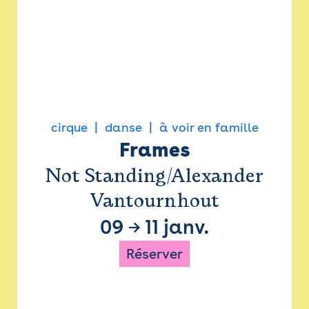
cirque
danse
à voir en famille
Frames
Not Standing/Alexander
Vantournhout
09
→
11 janv.
Réserver