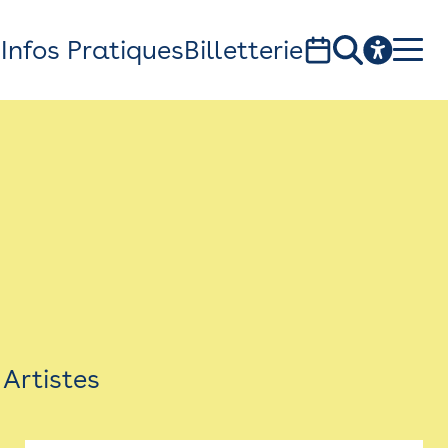
s
Infos Pratiques
Billetterie
Bistro
Billetterie
Newsletter
Espace presse
Artistes
théâtre Garonne, scène européenne
1, av. du Chateau d'eau - 31300 Toulouse