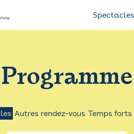
Spectacle
Top
Bar
/
Programme
Menu
les
Autres rendez-vous
Temps forts
on