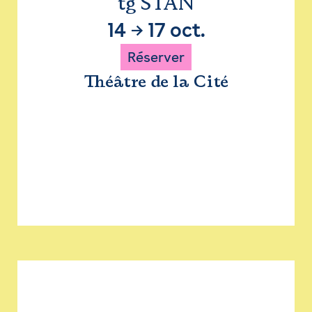
tg STAN
14
→
17 oct.
Réserver
Théâtre de la Cité