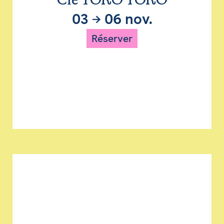
Cie TORO TORO
03
→
06 nov.
Réserver