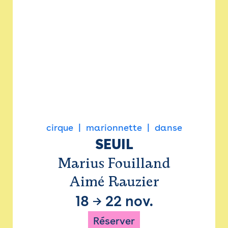
cirque
marionnette
danse
SEUIL
Marius Fouilland
Aimé Rauzier
18
→
22 nov.
Réserver