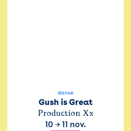
danse
Gush is Great
Production Xx
10
→
11 nov.