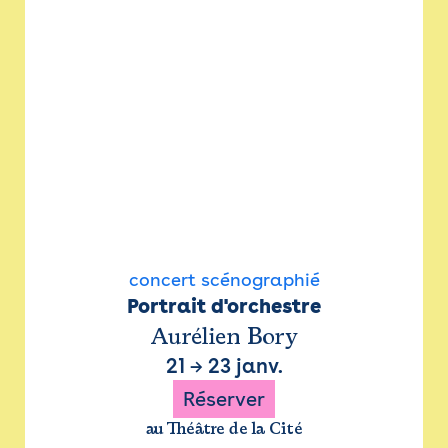
concert scénographié
Portrait d'orchestre
Aurélien Bory
21
→
23 janv.
Réserver
au Théâtre de la Cité