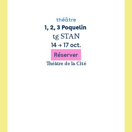
théâtre
1, 2, 3 Poquelin 
tg STAN
14
→
17 oct.
Réserver
Théâtre de la Cité