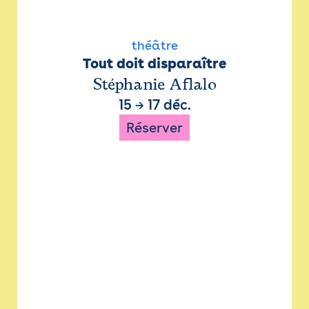
théâtre
Tout doit disparaître
Stéphanie Aflalo
15
→
17 déc.
Réserver