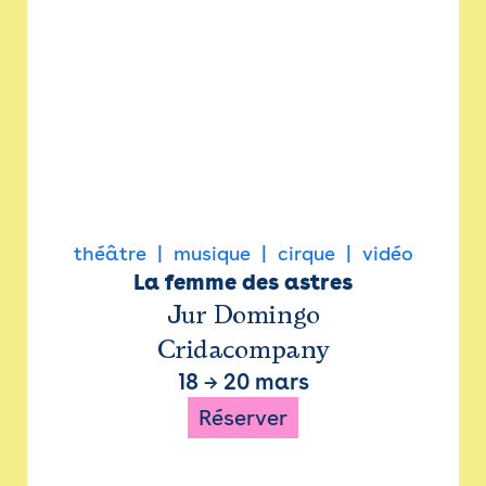
théâtre
musique
cirque
vidéo
La femme des astres
Jur Domingo
Cridacompany
18
→
20 mars
Réserver