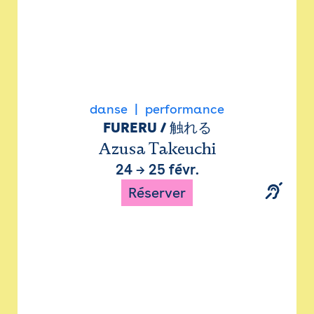
danse
performance
FURERU / 触れる
Azusa Takeuchi
24
→
25 févr.
Réserver