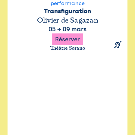
performance
Transfiguration
Olivier de Sagazan
05
→
09 mars
Réserver
Théâtre Sorano