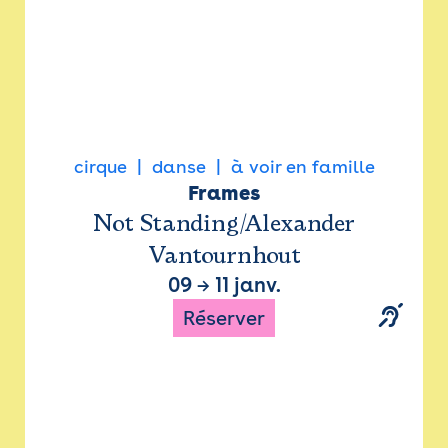
cirque
danse
à voir en famille
Frames
Not Standing/Alexander
Vantournhout
09
→
11 janv.
Réserver