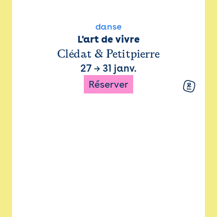
danse
L'art de vivre
Clédat & Petitpierre
27
→
31 janv.
Réserver