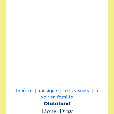
théâtre
musique
arts visuels
à
voir en famille
Olalaland
Lionel Dray