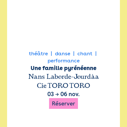
théâtre
danse
chant
performance
Une famille pyrénéenne
Nans Laborde-Jourdàa
Cie TORO TORO
03
→
06 nov.
Réserver