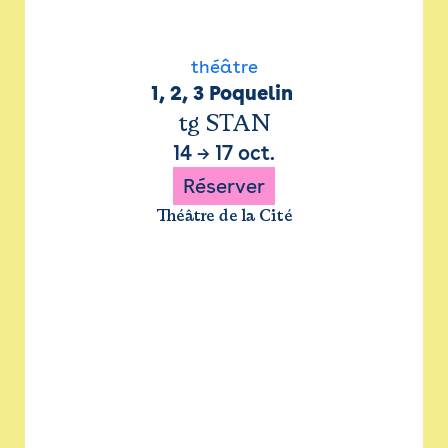
théâtre
1, 2, 3 Poquelin 
tg STAN
14
→
17 oct.
Réserver
Théâtre de la Cité