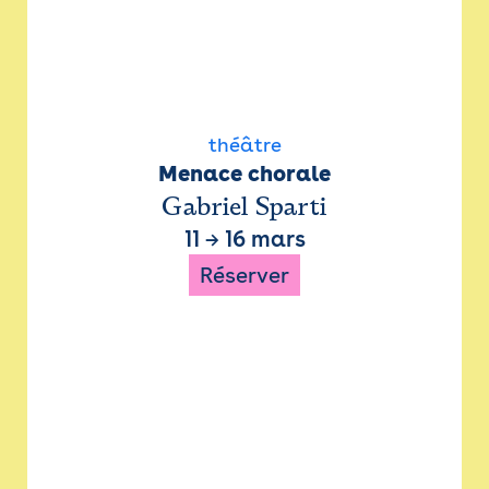
théâtre
Menace chorale
Gabriel Sparti
11
→
16 mars
Réserver