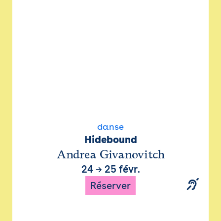
danse
Hidebound
Andrea Givanovitch
24
→
25 févr.
Réserver