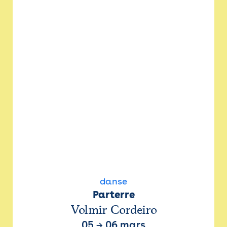
danse
Parterre
Volmir Cordeiro
05
→
06 mars