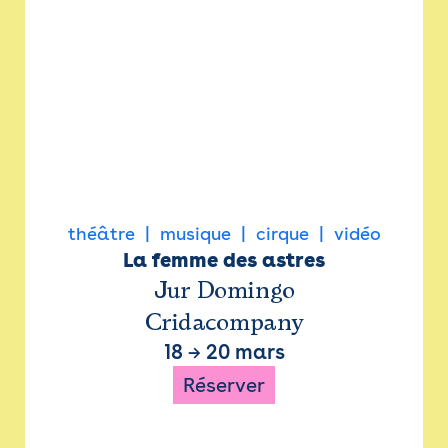
théâtre
musique
cirque
vidéo
La femme des astres
Jur Domingo
Cridacompany
18
→
20 mars
Réserver