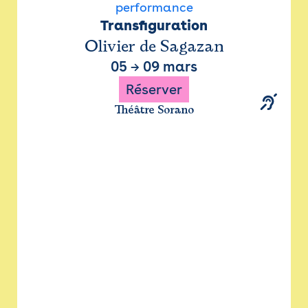
performance
Transfiguration
Olivier de Sagazan
05
→
09 mars
Réserver
Théâtre Sorano