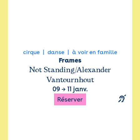
cirque
danse
à voir en famille
Frames
Not Standing/Alexander
Vantournhout
09
→
11 janv.
Réserver