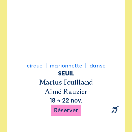
cirque
marionnette
danse
SEUIL
Marius Fouilland
Aimé Rauzier
18
→
22 nov.
Réserver