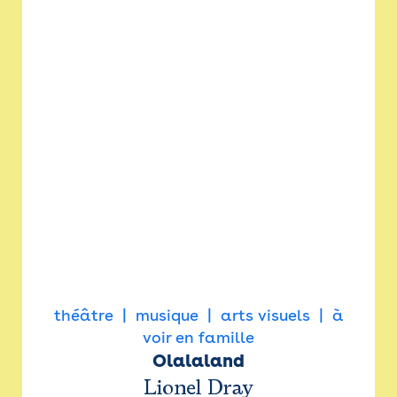
théâtre
musique
arts visuels
à
voir en famille
Olalaland
Lionel Dray