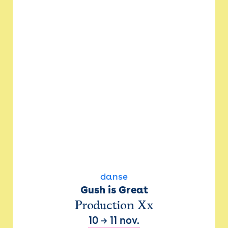
danse
Gush is Great
Production Xx
10
→
11 nov.