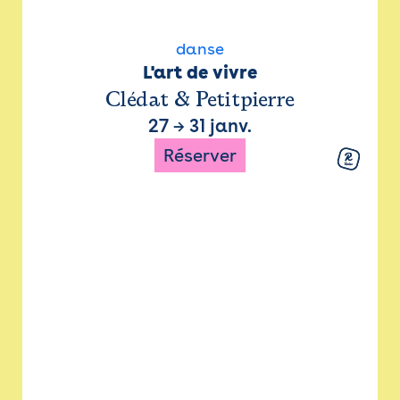
danse
L'art de vivre
Clédat & Petitpierre
27
→
31 janv.
Réserver