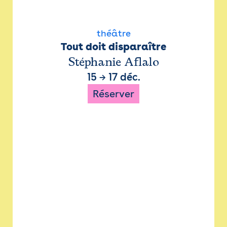
théâtre
Tout doit disparaître
Stéphanie Aflalo
15
→
17 déc.
Réserver