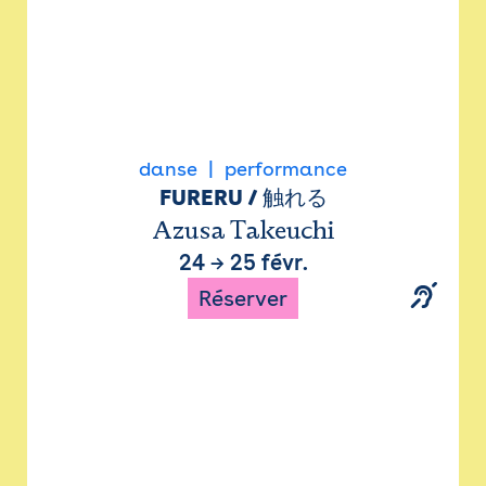
danse
performance
FURERU / 触れる
Azusa Takeuchi
24
→
25 févr.
Réserver