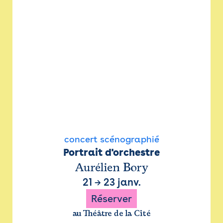
concert scénographié
Portrait d'orchestre
Aurélien Bory
21
→
23 janv.
Réserver
au Théâtre de la Cité