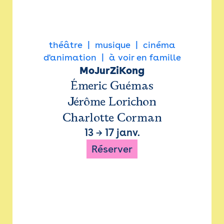
théâtre
musique
cinéma
d'animation
à voir en famille
MoJurZiKong
Émeric Guémas
Jérôme Lorichon
Charlotte Corman
13
→
17 janv.
Réserver