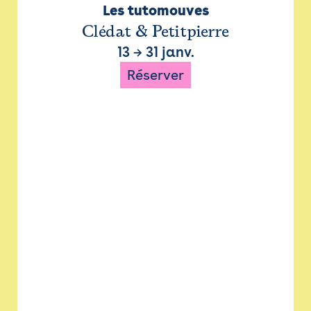
Les tutomouves
Clédat & Petitpierre
13
→
31 janv.
Réserver