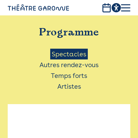
Aller
au
contenu
PROGRAMME
principal
Programme
INFOS PRATIQUES
AVEC LES PUBLICS
Menu
Spectacles
Autres rendez-vous
ACCESSIBILITÉ
Saison
Temps forts
LES PRODUCTIONS
Artistes
LE THÉÂTRE
Bistro
Billetterie