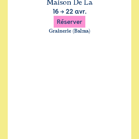
Maison De La
16
→
22 avr.
Réserver
Grainerie (Balma)