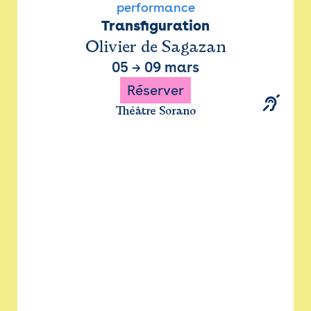
performance
Transfiguration
Olivier de Sagazan
05
→
09 mars
Réserver
Théâtre Sorano