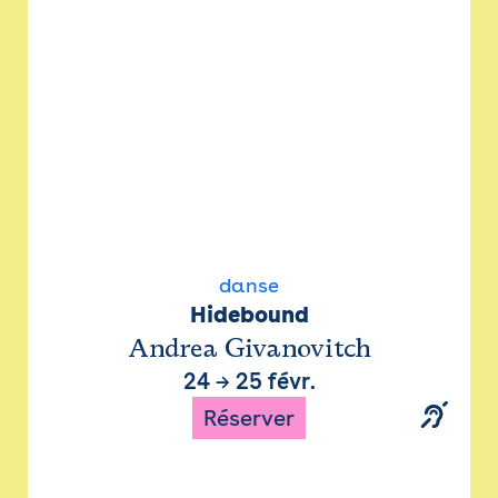
danse
Hidebound
Andrea Givanovitch
24
→
25 févr.
Réserver