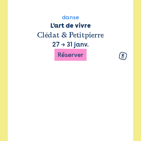
danse
L'art de vivre
Clédat & Petitpierre
27
→
31 janv.
Réserver