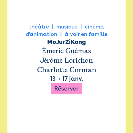
théâtre
musique
cinéma
d'animation
à voir en famille
MoJurZiKong
Émeric Guémas
Jérôme Lorichon
Charlotte Corman
13
→
17 janv.
Réserver