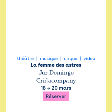
théâtre
musique
cirque
vidéo
La femme des astres
Jur Domingo
Cridacompany
18
→
20 mars
Réserver