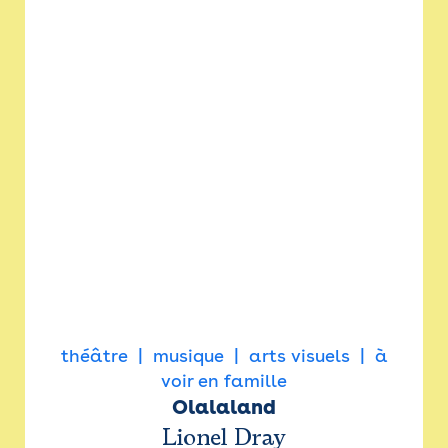
théâtre
musique
arts visuels
à
voir en famille
Olalaland
Lionel Dray