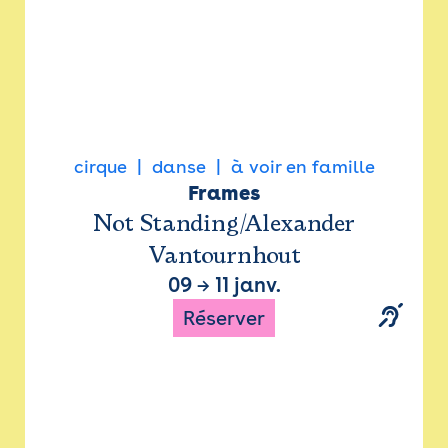
cirque
danse
à voir en famille
Frames
Not Standing/Alexander
Vantournhout
09
→
11 janv.
Réserver