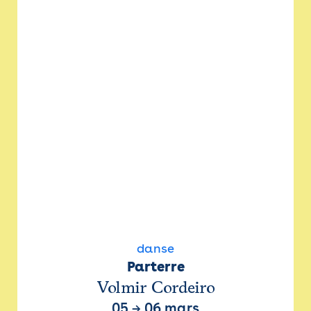
danse
Parterre
Volmir Cordeiro
05
→
06 mars