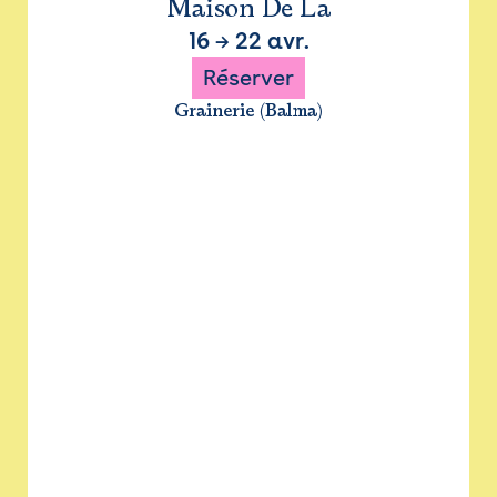
Maison De La
16
→
22 avr.
Réserver
Grainerie (Balma)