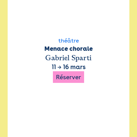
théâtre
Menace chorale
Gabriel Sparti
11
→
16 mars
Réserver