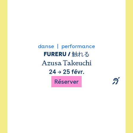
danse
performance
FURERU / 触れる
Azusa Takeuchi
24
→
25 févr.
Réserver