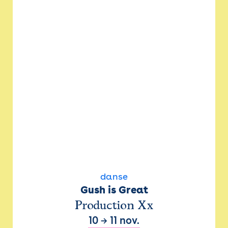
danse
Gush is Great
Production Xx
10
→
11 nov.