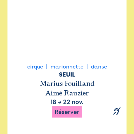
cirque
marionnette
danse
SEUIL
Marius Fouilland
Aimé Rauzier
18
→
22 nov.
Réserver