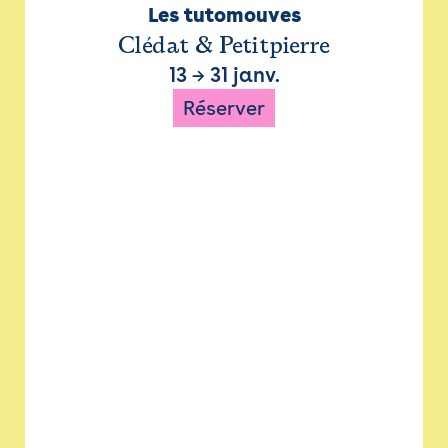
Les tutomouves
Clédat & Petitpierre
13
→
31 janv.
Réserver