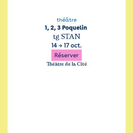
théâtre
1, 2, 3 Poquelin 
tg STAN
14
→
17 oct.
Réserver
Théâtre de la Cité