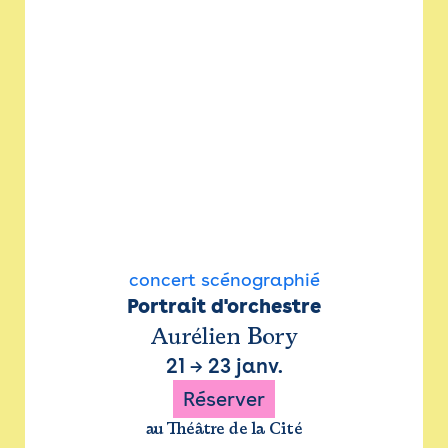
concert scénographié
Portrait d'orchestre
Aurélien Bory
21
→
23 janv.
Réserver
au Théâtre de la Cité