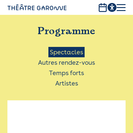
Aller
au
contenu
PROGRAMME
principal
Programme
INFOS PRATIQUES
AVEC LES PUBLICS
Menu
Spectacles
Autres rendez-vous
ACCESSIBILITÉ
Saison
Temps forts
LES PRODUCTIONS
Artistes
LE THÉÂTRE
Bistro
Billetterie