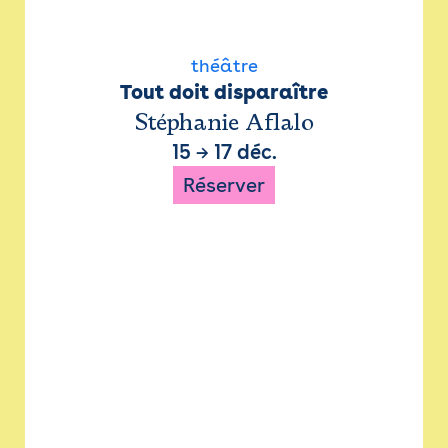
théâtre
Tout doit disparaître
Stéphanie Aflalo
15
→
17 déc.
Réserver