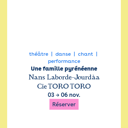
théâtre
danse
chant
performance
Une famille pyrénéenne
Nans Laborde-Jourdàa
Cie TORO TORO
03
→
06 nov.
Réserver