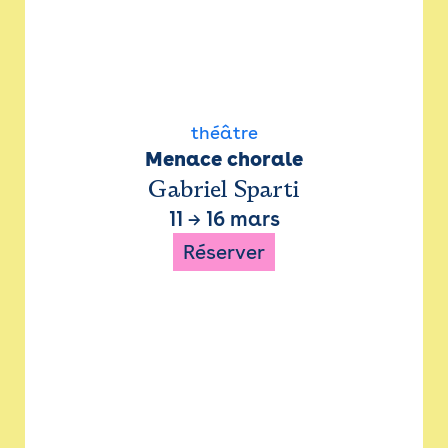
théâtre
Menace chorale
Gabriel Sparti
11
→
16 mars
Réserver