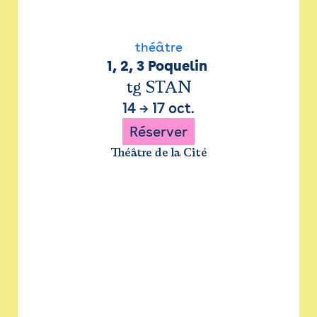
théâtre
1, 2, 3 Poquelin 
tg STAN
14
→
17 oct.
Réserver
Théâtre de la Cité