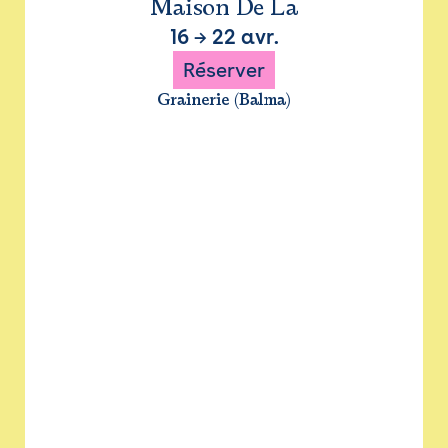
Maison De La
16
→
22 avr.
Réserver
Grainerie (Balma)