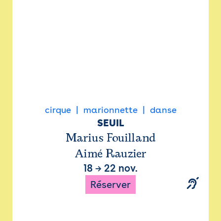
cirque
marionnette
danse
SEUIL
Marius Fouilland
Aimé Rauzier
18
→
22 nov.
Réserver