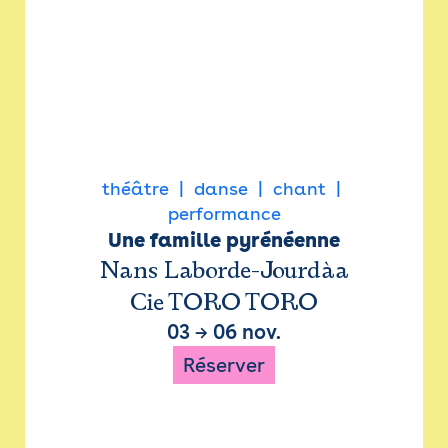
théâtre
danse
chant
performance
Une famille pyrénéenne
Nans Laborde-Jourdàa
Cie TORO TORO
03
→
06 nov.
Réserver