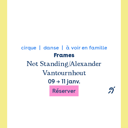
cirque
danse
à voir en famille
Frames
Not Standing/Alexander
Vantournhout
09
→
11 janv.
Réserver