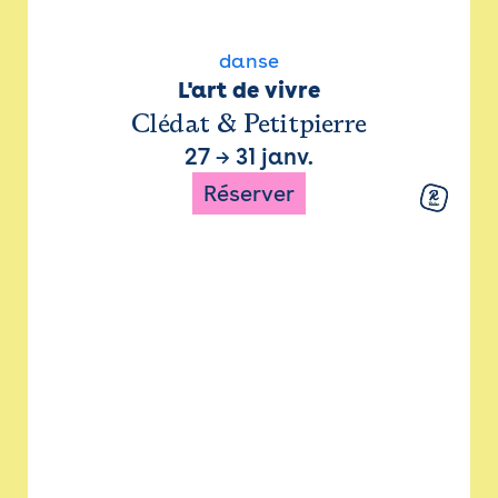
danse
L'art de vivre
Clédat & Petitpierre
27
→
31 janv.
Réserver