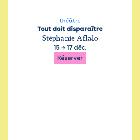
théâtre
Tout doit disparaître
Stéphanie Aflalo
15
→
17 déc.
Réserver