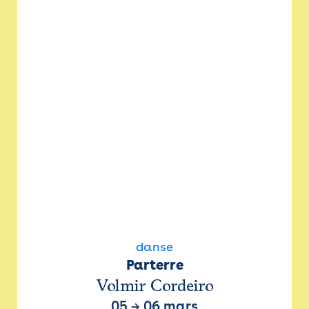
danse
Parterre
Volmir Cordeiro
05
→
06 mars