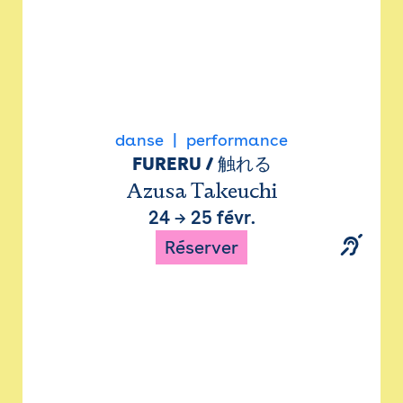
danse
performance
FURERU / 触れる
Azusa Takeuchi
24
→
25 févr.
Réserver