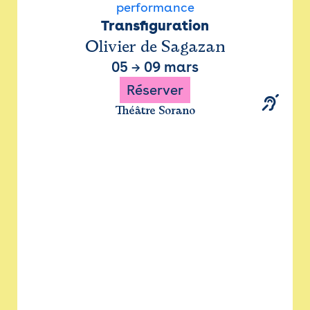
performance
Transfiguration
Olivier de Sagazan
05
→
09 mars
Réserver
Théâtre Sorano