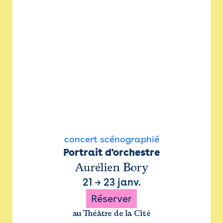
concert scénographié
Portrait d'orchestre
Aurélien Bory
21
→
23 janv.
Réserver
au Théâtre de la Cité