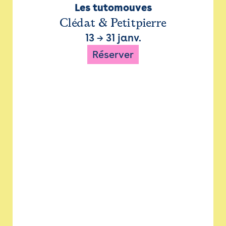
Les tutomouves
Clédat & Petitpierre
13
→
31 janv.
Réserver