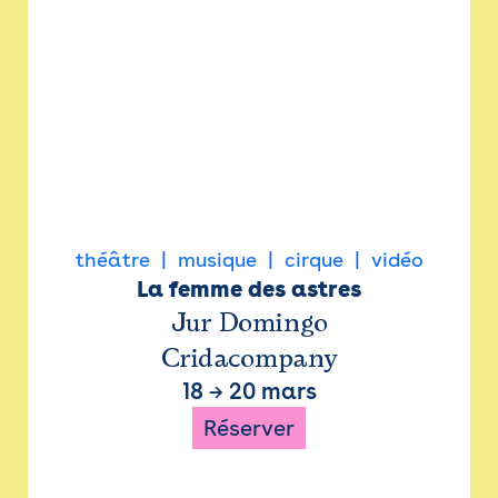
théâtre
musique
cirque
vidéo
La femme des astres
Jur Domingo
Cridacompany
18
→
20 mars
Réserver