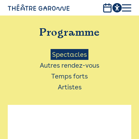
Aller
au
contenu
PROGRAMME
principal
Programme
INFOS PRATIQUES
AVEC LES PUBLICS
Menu
Spectacles
Autres rendez-vous
ACCESSIBILITÉ
Saison
Temps forts
LES PRODUCTIONS
Artistes
LE THÉÂTRE
Bistro
Billetterie