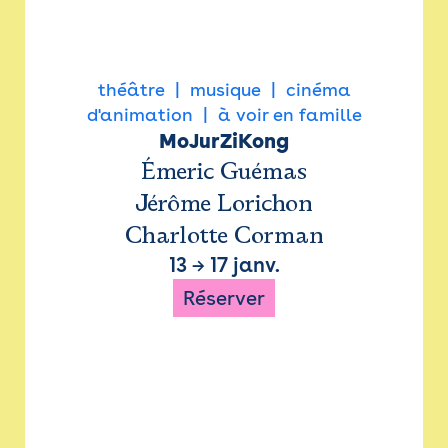
théâtre
musique
cinéma
d'animation
à voir en famille
MoJurZiKong
Émeric Guémas
Jérôme Lorichon
Charlotte Corman
13
→
17 janv.
Réserver