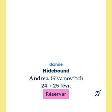
danse
Hidebound
Andrea Givanovitch
24
→
25 févr.
Réserver