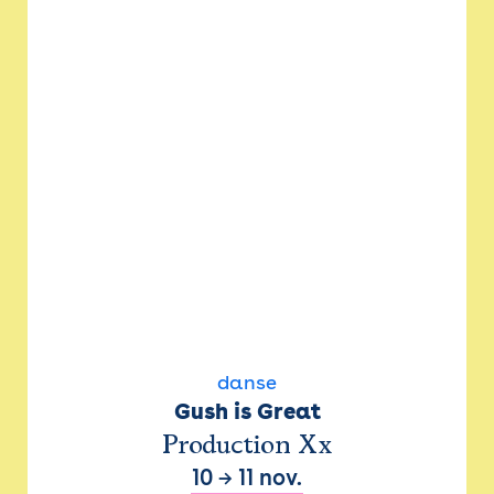
danse
Gush is Great
Production Xx
10
→
11 nov.