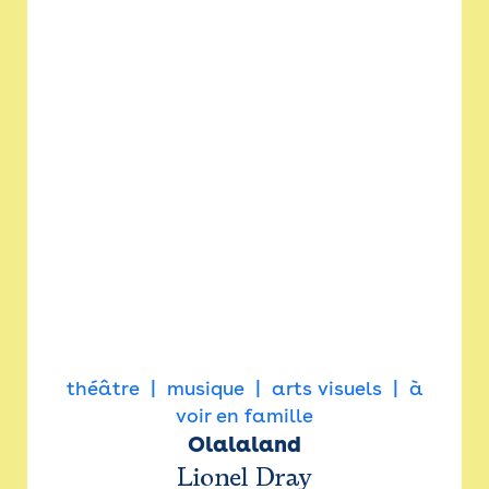
théâtre
musique
arts visuels
à
voir en famille
Olalaland
Lionel Dray