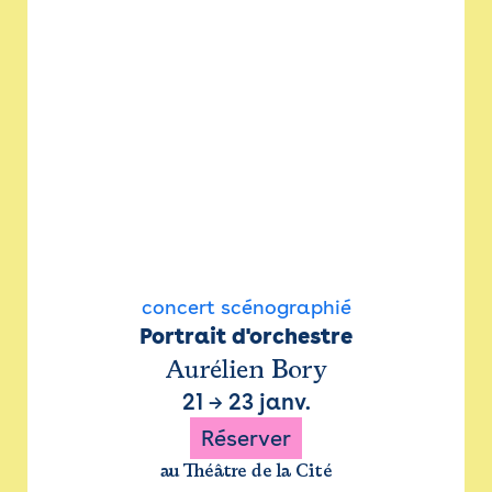
concert scénographié
Portrait d'orchestre
Aurélien Bory
21
→
23 janv.
Réserver
au Théâtre de la Cité