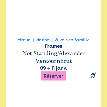
cirque
danse
à voir en famille
Frames
Not Standing/Alexander
Vantournhout
09
→
11 janv.
Réserver