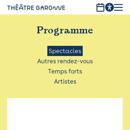
Aller
au
contenu
PROGRAMME
principal
Programme
INFOS PRATIQUES
AVEC LES PUBLICS
Menu
Spectacles
Autres rendez-vous
ACCESSIBILITÉ
Saison
Temps forts
LES PRODUCTIONS
Artistes
LE THÉÂTRE
Bistro
Billetterie