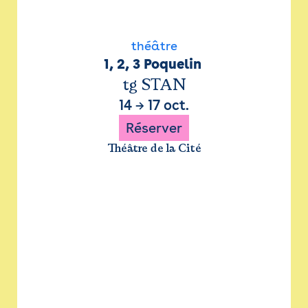
théâtre
1, 2, 3 Poquelin 
tg STAN
14
→
17 oct.
Réserver
Théâtre de la Cité