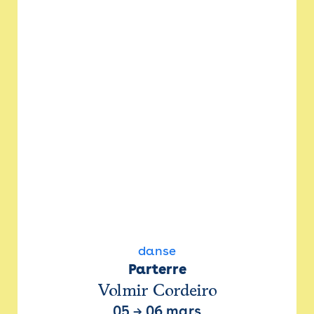
danse
Parterre
Volmir Cordeiro
05
→
06 mars