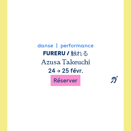
danse
performance
FURERU / 触れる
Azusa Takeuchi
24
→
25 févr.
Réserver