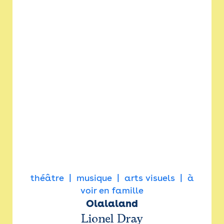
théâtre
musique
arts visuels
à
voir en famille
Olalaland
Lionel Dray