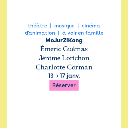
théâtre
musique
cinéma
d'animation
à voir en famille
MoJurZiKong
Émeric Guémas
Jérôme Lorichon
Charlotte Corman
13
→
17 janv.
Réserver