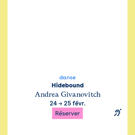
danse
Hidebound
Andrea Givanovitch
24
→
25 févr.
Réserver