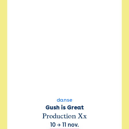
danse
Gush is Great
Production Xx
10
→
11 nov.