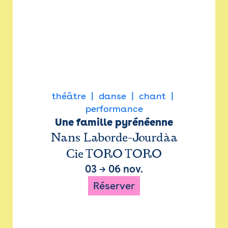
théâtre
danse
chant
performance
Une famille pyrénéenne
Nans Laborde-Jourdàa
Cie TORO TORO
03
→
06 nov.
Réserver