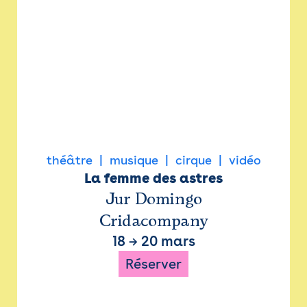
théâtre
musique
cirque
vidéo
La femme des astres
Jur Domingo
Cridacompany
18
→
20 mars
Réserver