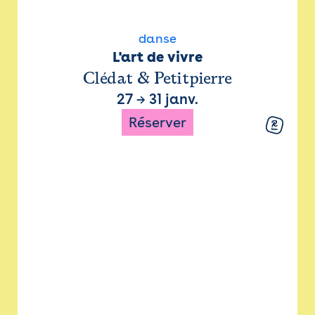
danse
L'art de vivre
Clédat & Petitpierre
27
→
31 janv.
Réserver