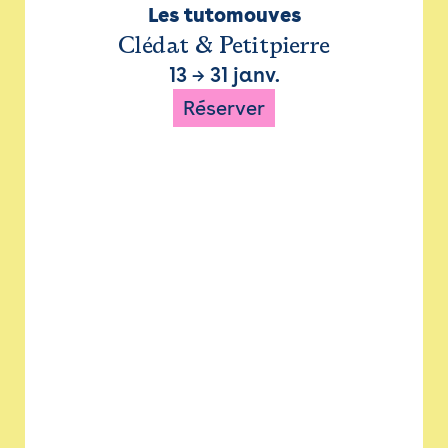
Les tutomouves
Clédat & Petitpierre
13
→
31 janv.
Réserver