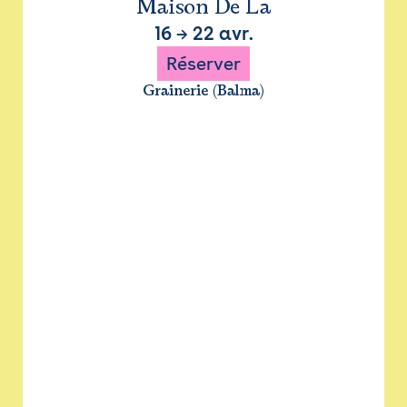
Maison De La
16
→
22 avr.
Réserver
Grainerie (Balma)