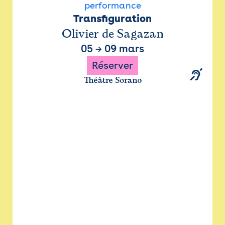
performance
Transfiguration
Olivier de Sagazan
05
→
09 mars
Réserver
Théâtre Sorano