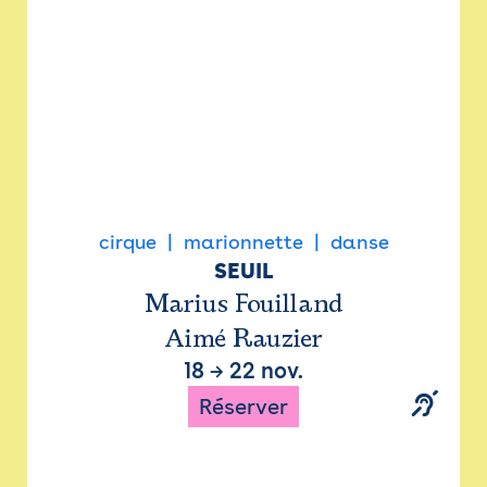
cirque
marionnette
danse
SEUIL
Marius Fouilland
Aimé Rauzier
18
→
22 nov.
Réserver