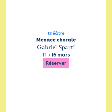
théâtre
Menace chorale
Gabriel Sparti
11
→
16 mars
Réserver