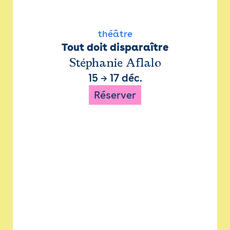
théâtre
Tout doit disparaître
Stéphanie Aflalo
15
→
17 déc.
Réserver