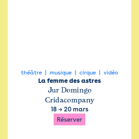
théâtre
musique
cirque
vidéo
La femme des astres
Jur Domingo
Cridacompany
18
→
20 mars
Réserver