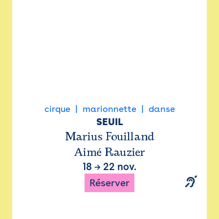
cirque
marionnette
danse
SEUIL
Marius Fouilland
Aimé Rauzier
18
→
22 nov.
Réserver