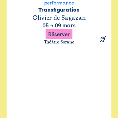
performance
Transfiguration
Olivier de Sagazan
05
→
09 mars
Réserver
Théâtre Sorano