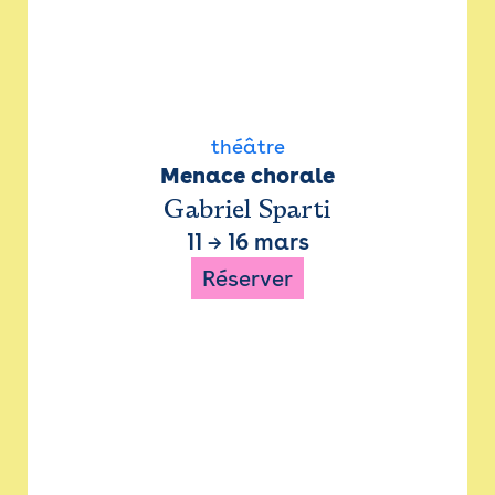
théâtre
Menace chorale
Gabriel Sparti
11
→
16 mars
Réserver