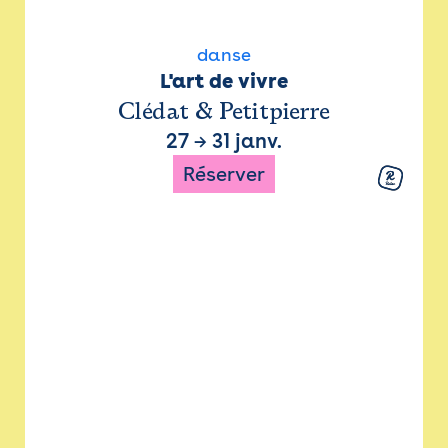
danse
L'art de vivre
Clédat & Petitpierre
27
→
31 janv.
Réserver