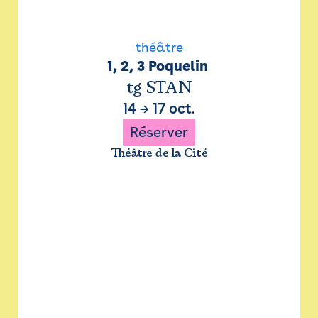
théâtre
1, 2, 3 Poquelin 
tg STAN
14
→
17 oct.
Réserver
Théâtre de la Cité