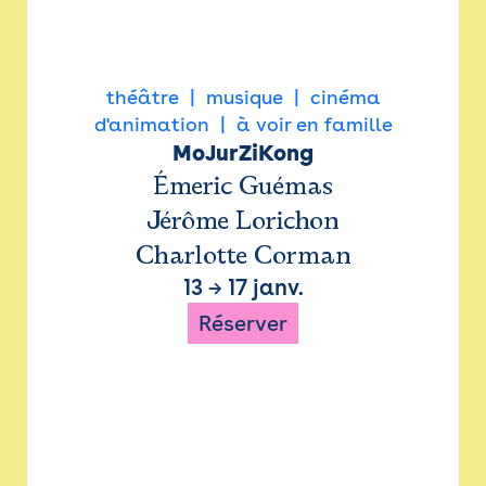
théâtre
musique
cinéma
d'animation
à voir en famille
MoJurZiKong
Émeric Guémas
Jérôme Lorichon
Charlotte Corman
13
→
17 janv.
Réserver