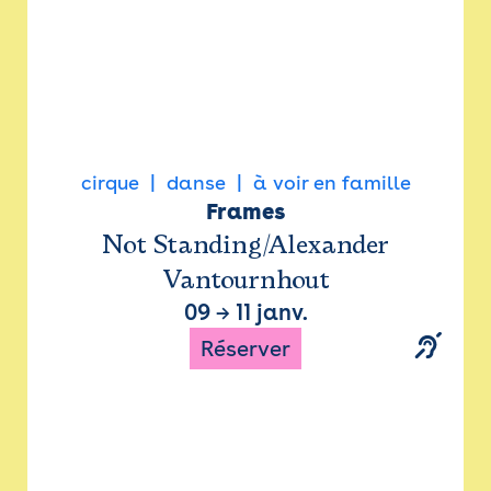
cirque
danse
à voir en famille
Frames
Not Standing/Alexander
Vantournhout
09
→
11 janv.
Réserver