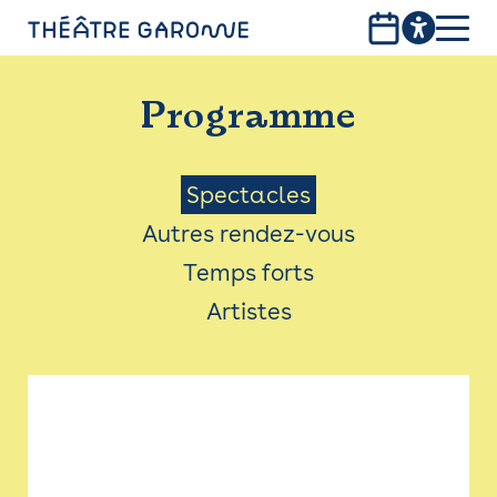
Aller
au
contenu
PROGRAMME
principal
Programme
INFOS PRATIQUES
AVEC LES PUBLICS
Menu
Spectacles
Autres rendez-vous
ACCESSIBILITÉ
Saison
Temps forts
LES PRODUCTIONS
Artistes
LE THÉÂTRE
Bistro
Billetterie