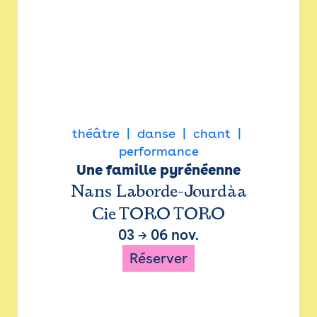
théâtre
danse
chant
performance
Une famille pyrénéenne
Nans Laborde-Jourdàa
Cie TORO TORO
03
→
06 nov.
Réserver