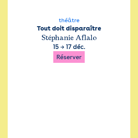
théâtre
Tout doit disparaître
Stéphanie Aflalo
15
→
17 déc.
Réserver