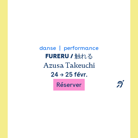
danse
performance
FURERU / 触れる
Azusa Takeuchi
24
→
25 févr.
Réserver