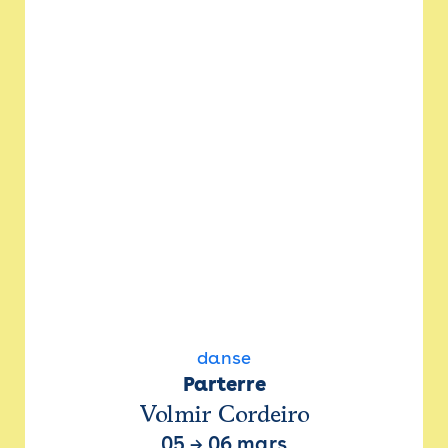
danse
Parterre
Volmir Cordeiro
05
→
06 mars