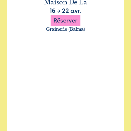
Maison De La
16
→
22 avr.
Réserver
Grainerie (Balma)