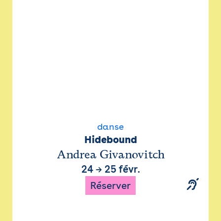
danse
Hidebound
Andrea Givanovitch
24
→
25 févr.
Réserver