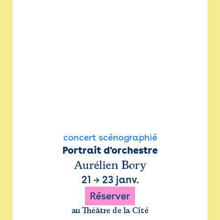
concert scénographié
Portrait d'orchestre
Aurélien Bory
21
→
23 janv.
Réserver
au Théâtre de la Cité