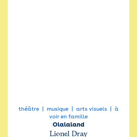
théâtre
musique
arts visuels
à
voir en famille
Olalaland
Lionel Dray