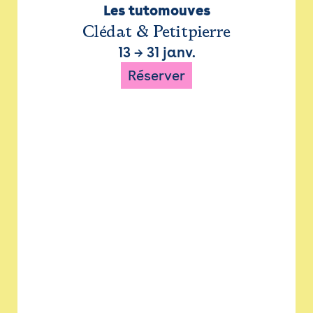
Les tutomouves
Clédat & Petitpierre
13
→
31 janv.
Réserver