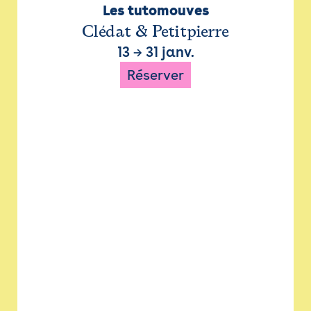
Les tutomouves
Clédat & Petitpierre
13
→
31 janv.
Réserver