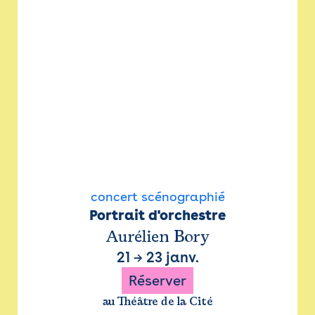
concert scénographié
Portrait d'orchestre
Aurélien Bory
21
→
23 janv.
Réserver
au Théâtre de la Cité