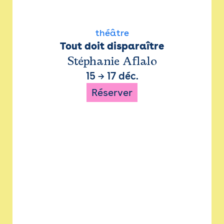
théâtre
Tout doit disparaître
Stéphanie Aflalo
15
→
17 déc.
Réserver