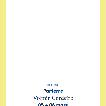
danse
Parterre
Volmir Cordeiro
05
→
06 mars