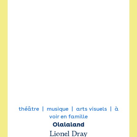
théâtre
musique
arts visuels
à
voir en famille
Olalaland
Lionel Dray