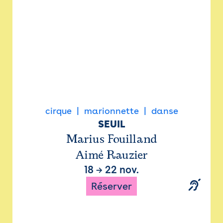
cirque
marionnette
danse
SEUIL
Marius Fouilland
Aimé Rauzier
18
→
22 nov.
Réserver