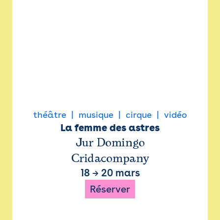
théâtre
musique
cirque
vidéo
La femme des astres
Jur Domingo
Cridacompany
18
→
20 mars
Réserver