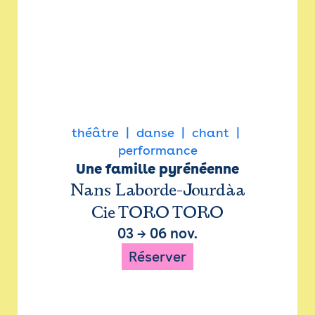
théâtre
danse
chant
performance
Une famille pyrénéenne
Nans Laborde-Jourdàa
Cie TORO TORO
03
→
06 nov.
Réserver