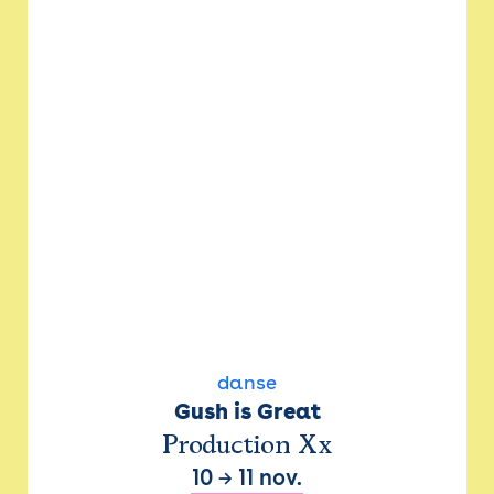
danse
Gush is Great
Production Xx
10
→
11 nov.