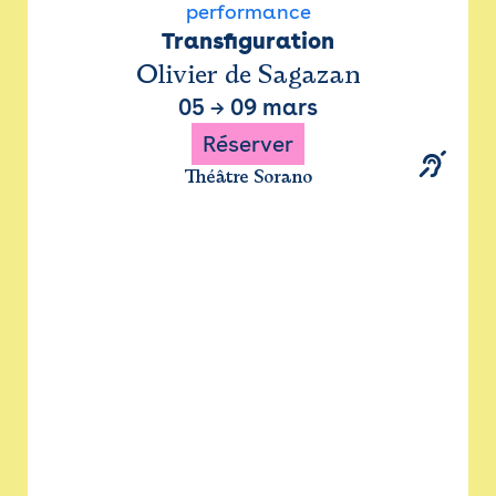
performance
Transfiguration
Olivier de Sagazan
05
→
09 mars
Réserver
Théâtre Sorano