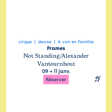
cirque
danse
à voir en famille
Frames
Not Standing/Alexander
Vantournhout
09
→
11 janv.
Réserver