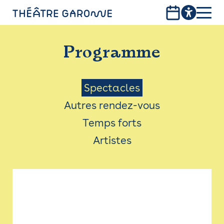
Aller
au
contenu
PROGRAMME
principal
Programme
INFOS PRATIQUES
AVEC LES PUBLICS
Menu
Spectacles
Autres rendez-vous
ACCESSIBILITÉ
Saison
Temps forts
LES PRODUCTIONS
Artistes
LE THÉÂTRE
Bistro
Billetterie