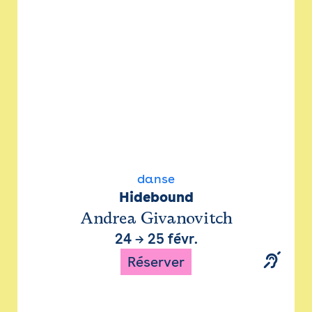
danse
Hidebound
Andrea Givanovitch
24
→
25 févr.
Réserver