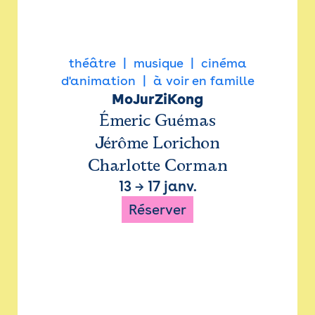
théâtre
musique
cinéma
d'animation
à voir en famille
MoJurZiKong
Émeric Guémas
Jérôme Lorichon
Charlotte Corman
13
→
17 janv.
Réserver