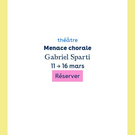
théâtre
Menace chorale
Gabriel Sparti
11
→
16 mars
Réserver