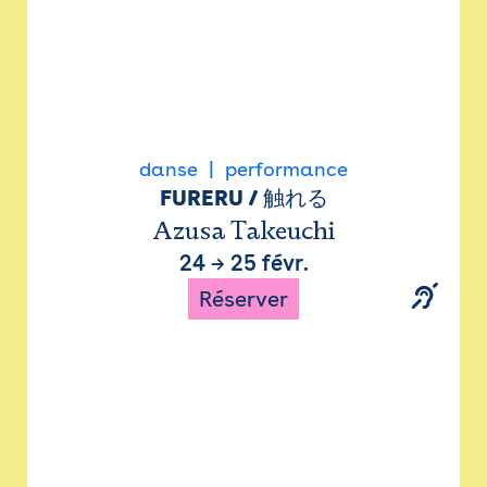
danse
performance
FURERU / 触れる
Azusa Takeuchi
24
→
25 févr.
Réserver