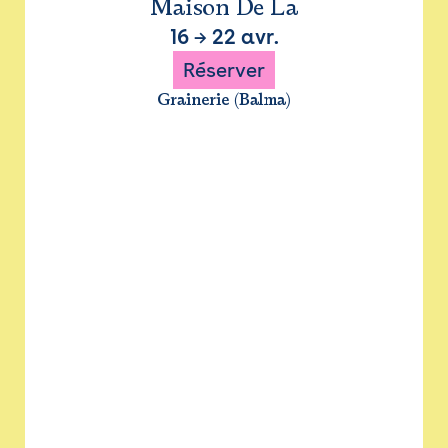
Maison De La
16
→
22 avr.
Réserver
Grainerie (Balma)