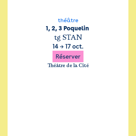
théâtre
1, 2, 3 Poquelin 
tg STAN
14
→
17 oct.
Réserver
Théâtre de la Cité