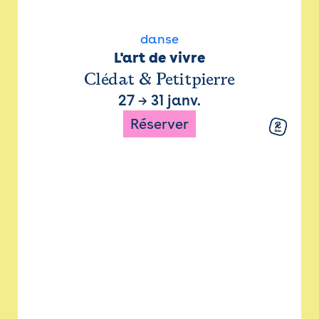
danse
L'art de vivre
Clédat & Petitpierre
27
→
31 janv.
Réserver