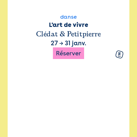
danse
L'art de vivre
Clédat & Petitpierre
27
→
31 janv.
Réserver