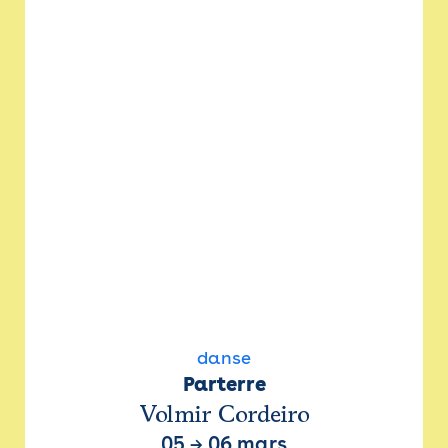
danse
Parterre
Volmir Cordeiro
05
→
06 mars