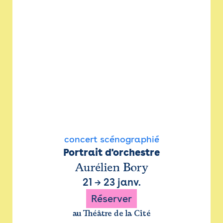
concert scénographié
Portrait d'orchestre
Aurélien Bory
21
→
23 janv.
Réserver
au Théâtre de la Cité