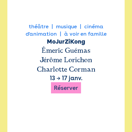
théâtre
musique
cinéma
d'animation
à voir en famille
MoJurZiKong
Émeric Guémas
Jérôme Lorichon
Charlotte Corman
13
→
17 janv.
Réserver