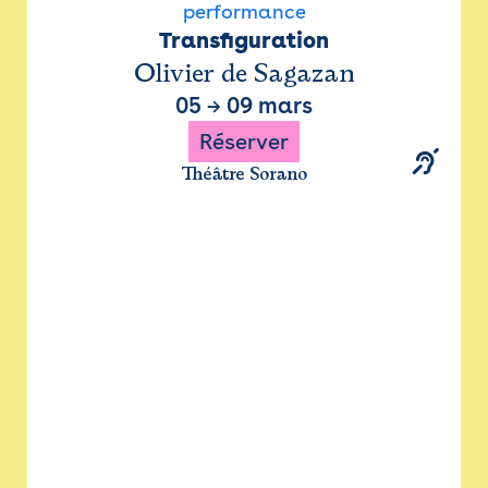
performance
Transfiguration
Olivier de Sagazan
05
→
09 mars
Réserver
Théâtre Sorano