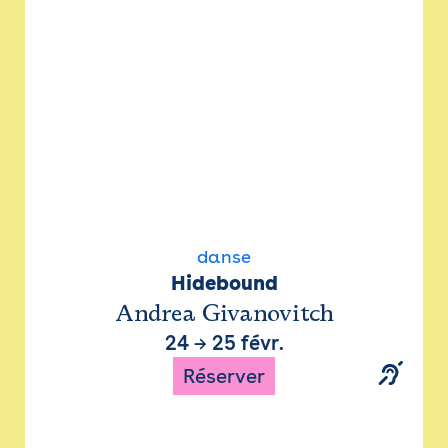
danse
Hidebound
Andrea Givanovitch
24
→
25 févr.
Réserver