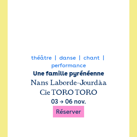
théâtre
danse
chant
performance
Une famille pyrénéenne
Nans Laborde-Jourdàa
Cie TORO TORO
03
→
06 nov.
Réserver