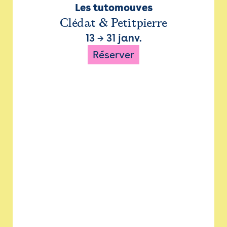
Les tutomouves
Clédat & Petitpierre
13
→
31 janv.
Réserver