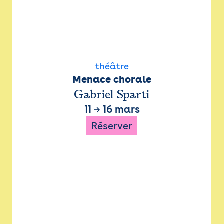
théâtre
Menace chorale
Gabriel Sparti
11
→
16 mars
Réserver