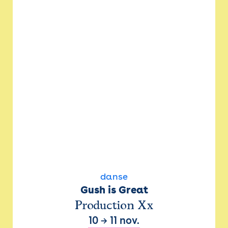
danse
Gush is Great
Production Xx
10
→
11 nov.