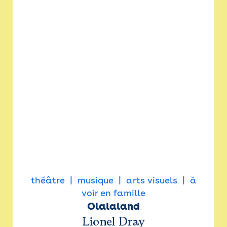
théâtre
musique
arts visuels
à
voir en famille
Olalaland
Lionel Dray