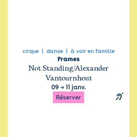
cirque
danse
à voir en famille
Frames
Not Standing/Alexander
Vantournhout
09
→
11 janv.
Réserver