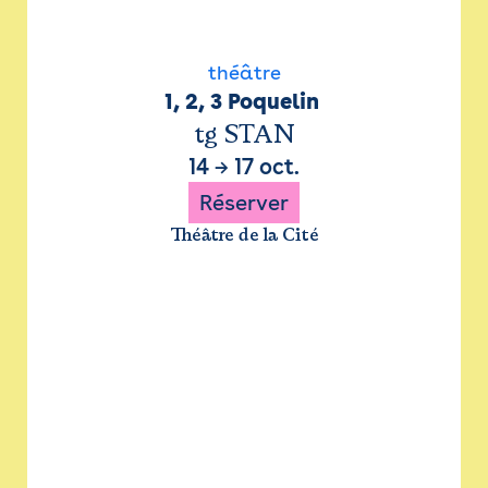
théâtre
1, 2, 3 Poquelin 
tg STAN
14
→
17 oct.
Réserver
Théâtre de la Cité