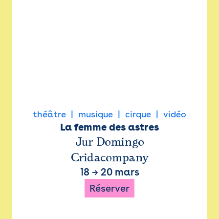
théâtre
musique
cirque
vidéo
La femme des astres
Jur Domingo
Cridacompany
18
→
20 mars
Réserver