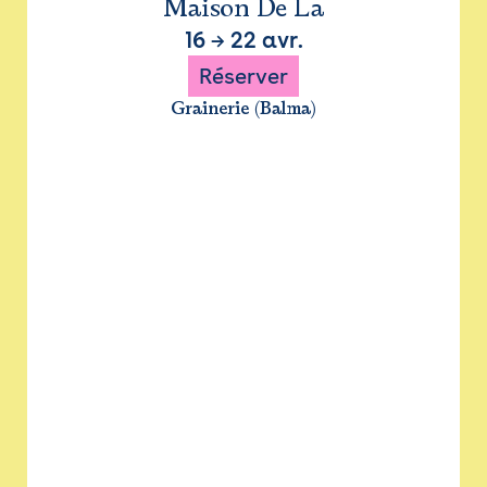
Maison De La
16
→
22 avr.
Réserver
Grainerie (Balma)