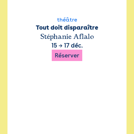
théâtre
Tout doit disparaître
Stéphanie Aflalo
15
→
17 déc.
Réserver