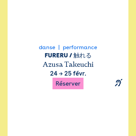
danse
performance
FURERU / 触れる
Azusa Takeuchi
24
→
25 févr.
Réserver