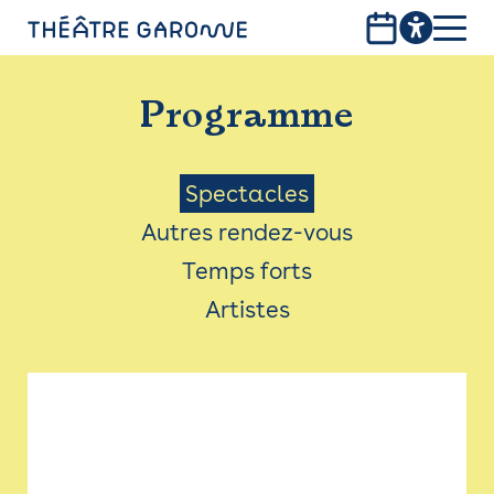
Aller
au
contenu
PROGRAMME
principal
Programme
INFOS PRATIQUES
AVEC LES PUBLICS
Menu
Spectacles
Autres rendez-vous
ACCESSIBILITÉ
Saison
Temps forts
LES PRODUCTIONS
Artistes
LE THÉÂTRE
Bistro
Billetterie