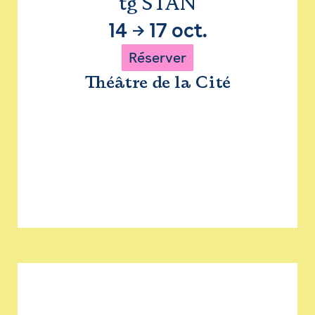
tg STAN
14
→
17 oct.
Réserver
Théâtre de la Cité