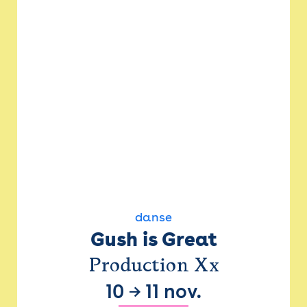
danse
Gush is Great
Production Xx
10
→
11 nov.