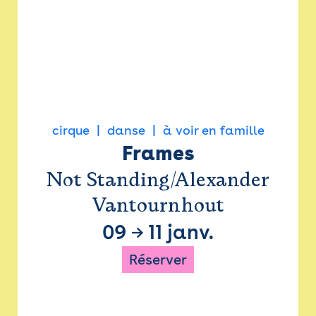
cirque
danse
à voir en famille
Frames
Not Standing/Alexander
Vantournhout
09
→
11 janv.
Réserver