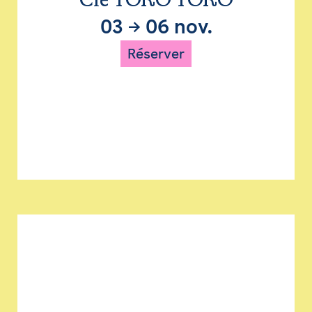
Cie TORO TORO
03
→
06 nov.
Réserver