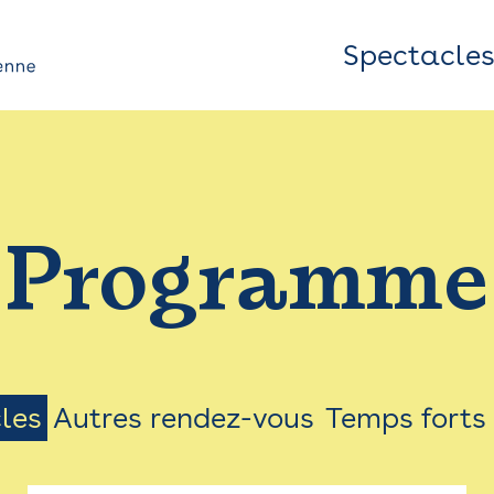
Spectacle
Top
Bar
/
Programme
Menu
les
Autres rendez-vous
Temps forts
on