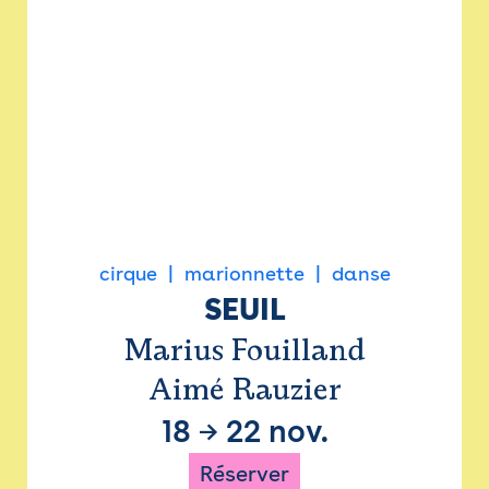
cirque
marionnette
danse
SEUIL
Marius Fouilland
Aimé Rauzier
18
→
22 nov.
Réserver