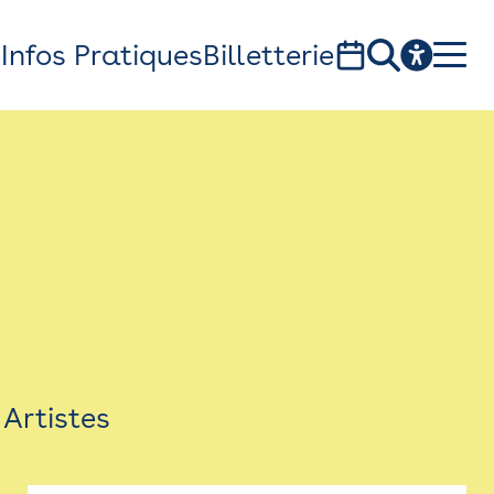
s
Infos Pratiques
Billetterie
Bistro
Billetterie
Newsletter
Espace presse
Artistes
théâtre Garonne, scène européenne
1, av. du Chateau d'eau - 31300 Toulouse