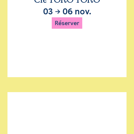
Cie TORO TORO
03
→
06 nov.
Réserver