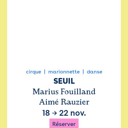
cirque
marionnette
danse
SEUIL
Marius Fouilland
Aimé Rauzier
18
→
22 nov.
Réserver