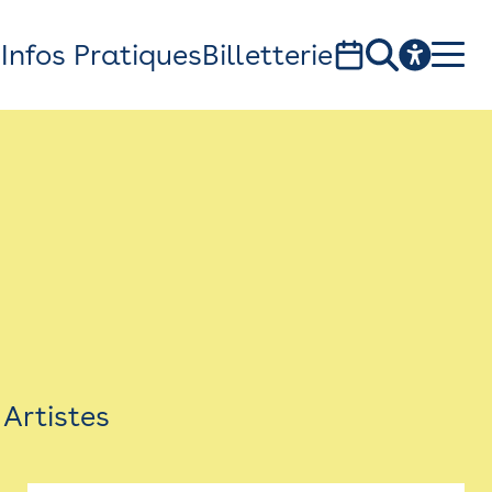
s
Infos Pratiques
Billetterie
Bistro
Billetterie
Newsletter
Espace presse
Artistes
théâtre Garonne, scène européenne
1, av. du Chateau d'eau - 31300 Toulouse