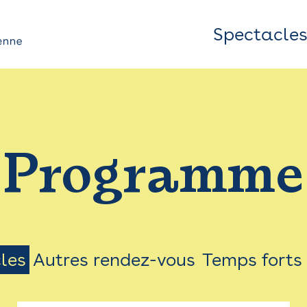
Spectacle
Top
Bar
/
Programme
Menu
les
Autres rendez-vous
Temps forts
on