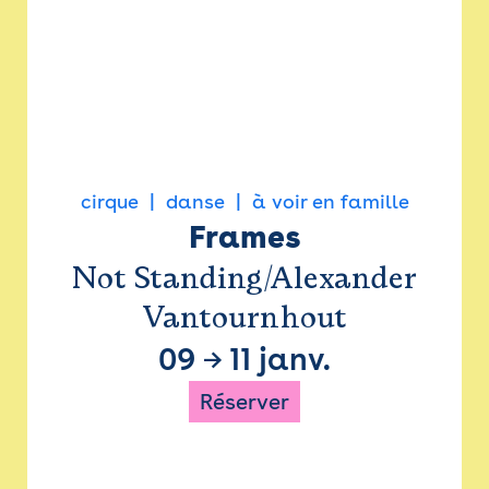
cirque
danse
à voir en famille
Frames
Not Standing/Alexander
Vantournhout
09
→
11 janv.
Réserver