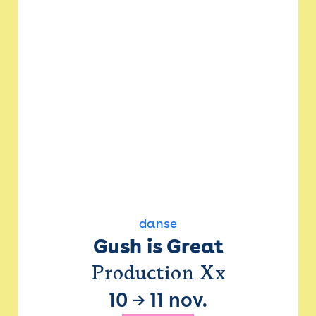
danse
Gush is Great
Production Xx
10
→
11 nov.