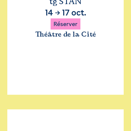
tg STAN
14
→
17 oct.
Réserver
Théâtre de la Cité