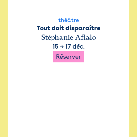
théâtre
Tout doit disparaître
Stéphanie Aflalo
15
→
17 déc.
Réserver