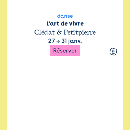
danse
L'art de vivre
Clédat & Petitpierre
27
→
31 janv.
Réserver