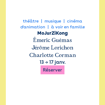
théâtre
musique
cinéma
d'animation
à voir en famille
MoJurZiKong
Émeric Guémas
Jérôme Lorichon
Charlotte Corman
13
→
17 janv.
Réserver