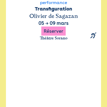
performance
Transfiguration
Olivier de Sagazan
05
→
09 mars
Réserver
Théâtre Sorano