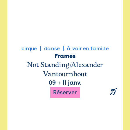
cirque
danse
à voir en famille
Frames
Not Standing/Alexander
Vantournhout
09
→
11 janv.
Réserver