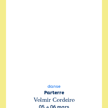
danse
Parterre
Volmir Cordeiro
05
→
06 mars