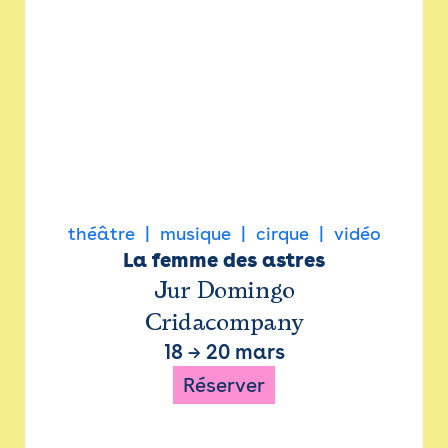
théâtre
musique
cirque
vidéo
La femme des astres
Jur Domingo
Cridacompany
18
→
20 mars
Réserver