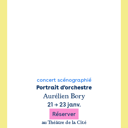
concert scénographié
Portrait d'orchestre
Aurélien Bory
21
→
23 janv.
Réserver
au Théâtre de la Cité