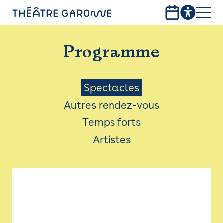
Aller
au
contenu
PROGRAMME
principal
Programme
INFOS PRATIQUES
AVEC LES PUBLICS
Menu
Spectacles
Autres rendez-vous
ACCESSIBILITÉ
Saison
Temps forts
LES PRODUCTIONS
Artistes
LE THÉÂTRE
Bistro
Billetterie