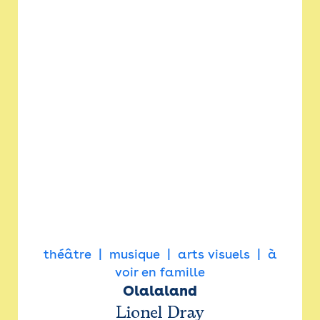
théâtre
musique
arts visuels
à
voir en famille
Olalaland
Lionel Dray