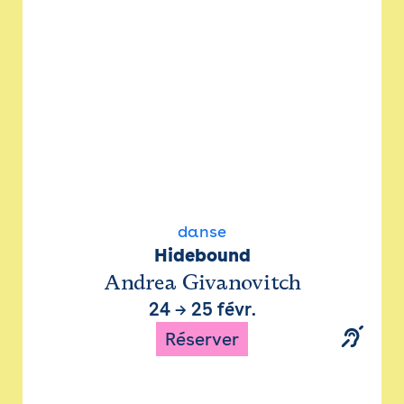
danse
Hidebound
Andrea Givanovitch
24
→
25 févr.
Réserver