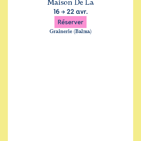
Maison De La
16
→
22 avr.
Réserver
Grainerie (Balma)