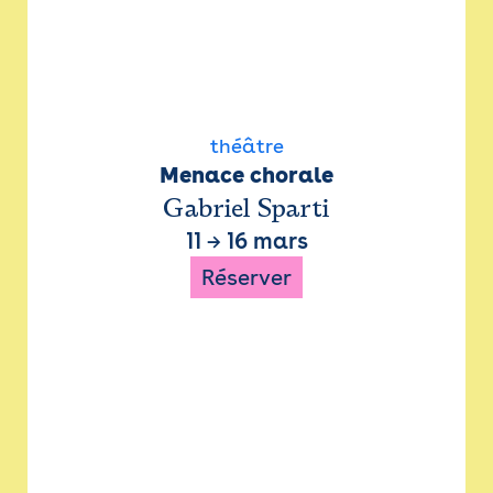
théâtre
Menace chorale
Gabriel Sparti
11
→
16 mars
Réserver