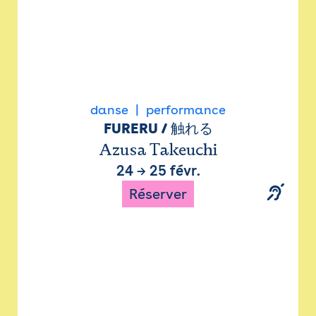
danse
performance
FURERU / 触れる
Azusa Takeuchi
24
→
25 févr.
Réserver