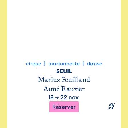
cirque
marionnette
danse
SEUIL
Marius Fouilland
Aimé Rauzier
18
→
22 nov.
Réserver