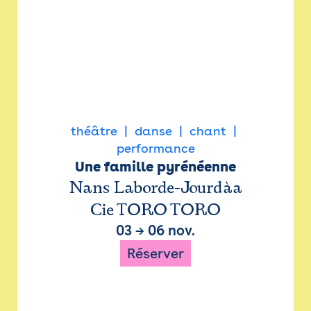
théâtre
danse
chant
performance
Une famille pyrénéenne
Nans Laborde-Jourdàa
Cie TORO TORO
03
→
06 nov.
Réserver