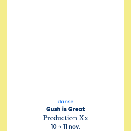
danse
Gush is Great
Production Xx
10
→
11 nov.