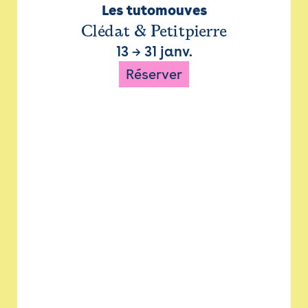
Les tutomouves
Clédat & Petitpierre
13
→
31 janv.
Réserver