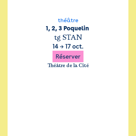
théâtre
1, 2, 3 Poquelin 
tg STAN
14
→
17 oct.
Réserver
Théâtre de la Cité