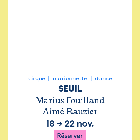
cirque
marionnette
danse
SEUIL
Marius Fouilland
Aimé Rauzier
18
→
22 nov.
Réserver