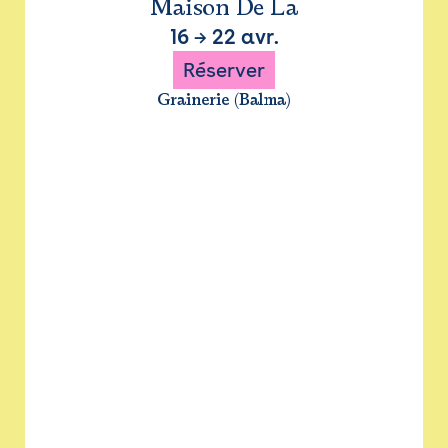
Maison De La
16
→
22 avr.
Réserver
Grainerie (Balma)