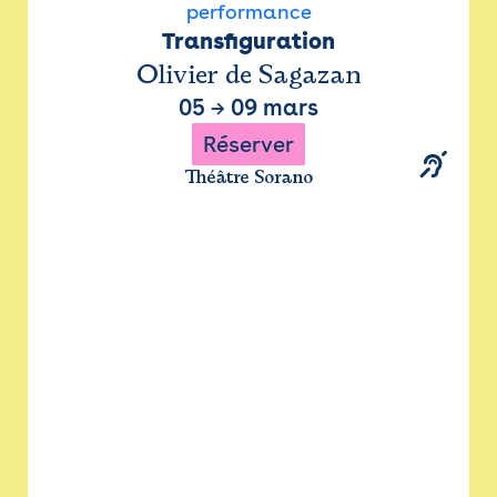
performance
Transfiguration
Olivier de Sagazan
05
→
09 mars
Réserver
Théâtre Sorano