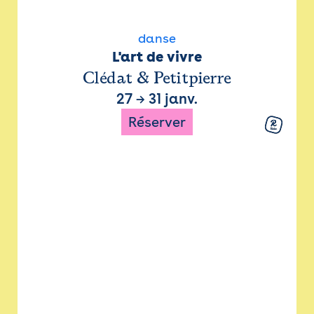
danse
L'art de vivre
Clédat & Petitpierre
27
→
31 janv.
Réserver