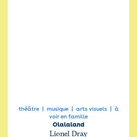
théâtre
musique
arts visuels
à
voir en famille
Olalaland
Lionel Dray