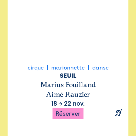
cirque
marionnette
danse
SEUIL
Marius Fouilland
Aimé Rauzier
18
→
22 nov.
Réserver