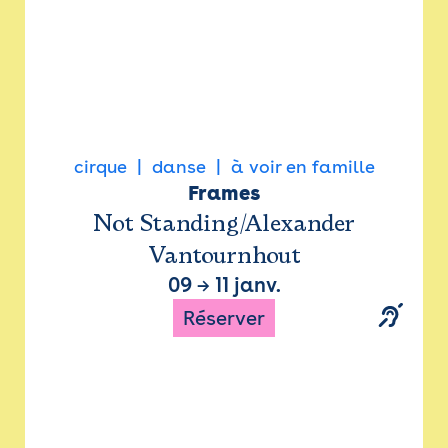
cirque
danse
à voir en famille
Frames
Not Standing/Alexander
Vantournhout
09
→
11 janv.
Réserver