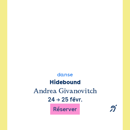
danse
Hidebound
Andrea Givanovitch
24
→
25 févr.
Réserver