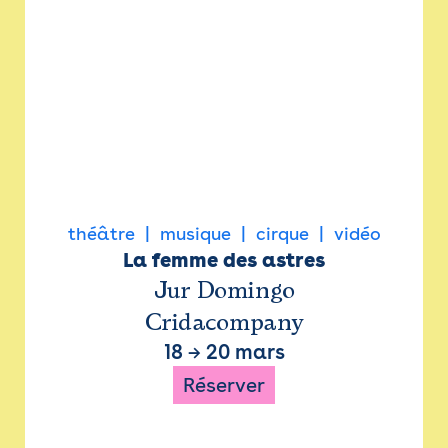
théâtre
musique
cirque
vidéo
La femme des astres
Jur Domingo
Cridacompany
18
→
20 mars
Réserver