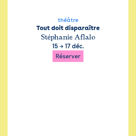
théâtre
Tout doit disparaître
Stéphanie Aflalo
15
→
17 déc.
Réserver