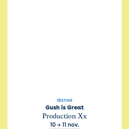
danse
Gush is Great
Production Xx
10
→
11 nov.