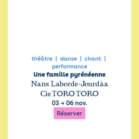
théâtre
danse
chant
performance
Une famille pyrénéenne
Nans Laborde-Jourdàa
Cie TORO TORO
03
→
06 nov.
Réserver