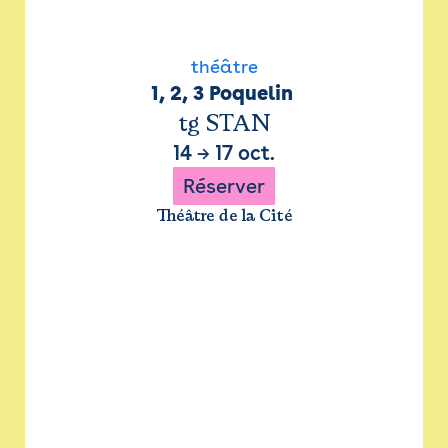
théâtre
1, 2, 3 Poquelin 
tg STAN
14
→
17 oct.
Réserver
Théâtre de la Cité