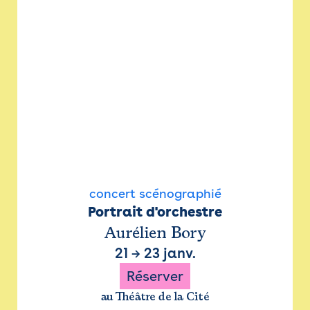
concert scénographié
Portrait d'orchestre
Aurélien Bory
21
→
23 janv.
Réserver
au Théâtre de la Cité