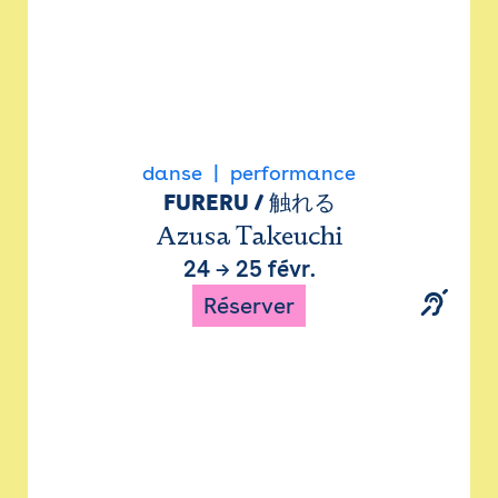
danse
performance
FURERU / 触れる
Azusa Takeuchi
24
→
25 févr.
Réserver