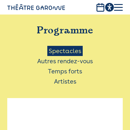
Aller
au
contenu
PROGRAMME
principal
Programme
INFOS PRATIQUES
AVEC LES PUBLICS
Menu
Spectacles
Autres rendez-vous
ACCESSIBILITÉ
Saison
Temps forts
LES PRODUCTIONS
Artistes
LE THÉÂTRE
Bistro
Billetterie