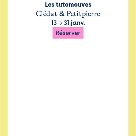
Les tutomouves
Clédat & Petitpierre
13
→
31 janv.
Réserver