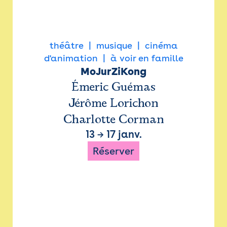
théâtre
musique
cinéma
d'animation
à voir en famille
MoJurZiKong
Émeric Guémas
Jérôme Lorichon
Charlotte Corman
13
→
17 janv.
Réserver