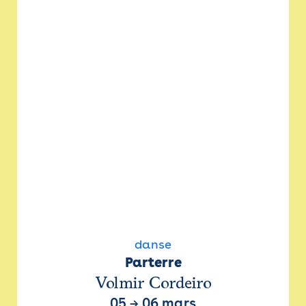
danse
Parterre
Volmir Cordeiro
05
→
06 mars