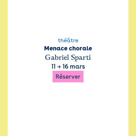
théâtre
Menace chorale
Gabriel Sparti
11
→
16 mars
Réserver