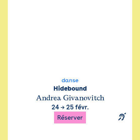
danse
Hidebound
Andrea Givanovitch
24
→
25 févr.
Réserver