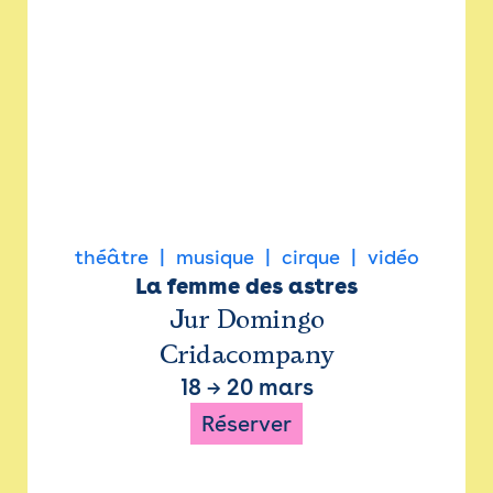
théâtre
musique
cirque
vidéo
La femme des astres
Jur Domingo
Cridacompany
18
→
20 mars
Réserver