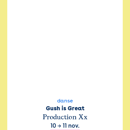
danse
Gush is Great
Production Xx
10
→
11 nov.