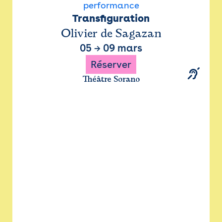
performance
Transfiguration
Olivier de Sagazan
05
→
09 mars
Réserver
Théâtre Sorano