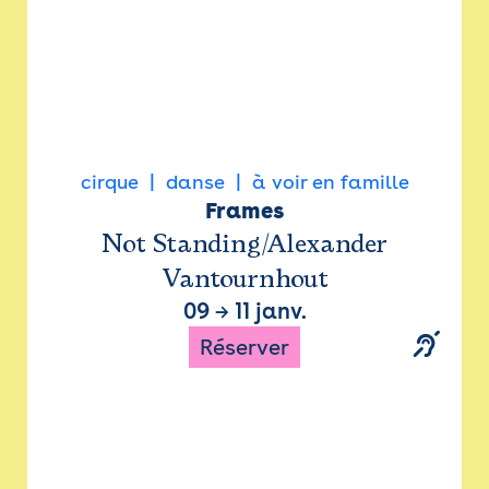
cirque
danse
à voir en famille
Frames
Not Standing/Alexander
Vantournhout
09
→
11 janv.
Réserver