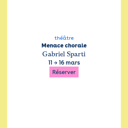
théâtre
Menace chorale
Gabriel Sparti
11
→
16 mars
Réserver