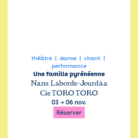
théâtre
danse
chant
performance
Une famille pyrénéenne
Nans Laborde-Jourdàa
Cie TORO TORO
03
→
06 nov.
Réserver