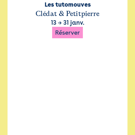
Les tutomouves
Clédat & Petitpierre
13
→
31 janv.
Réserver