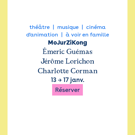
théâtre
musique
cinéma
d'animation
à voir en famille
MoJurZiKong
Émeric Guémas
Jérôme Lorichon
Charlotte Corman
13
→
17 janv.
Réserver