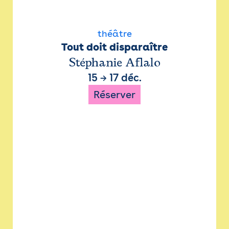
théâtre
Tout doit disparaître
Stéphanie Aflalo
15
→
17 déc.
Réserver