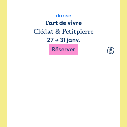
danse
L'art de vivre
Clédat & Petitpierre
27
→
31 janv.
Réserver