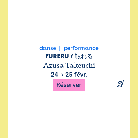
danse
performance
FURERU / 触れる
Azusa Takeuchi
24
→
25 févr.
Réserver