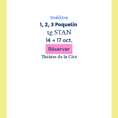
théâtre
1, 2, 3 Poquelin 
tg STAN
14
→
17 oct.
Réserver
Théâtre de la Cité