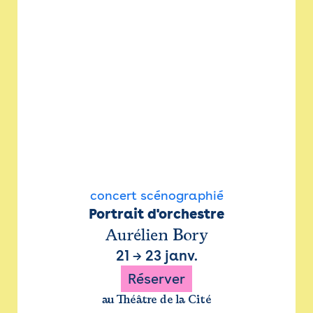
concert scénographié
Portrait d'orchestre
Aurélien Bory
21
→
23 janv.
Réserver
au Théâtre de la Cité