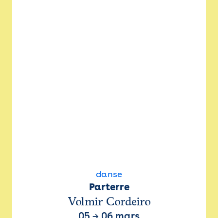
danse
Parterre
Volmir Cordeiro
05
→
06 mars