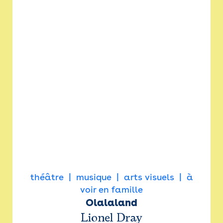
théâtre
musique
arts visuels
à
voir en famille
Olalaland
Lionel Dray