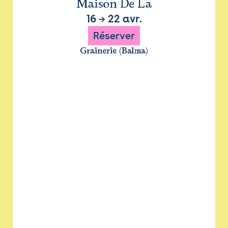
Maison De La
16
→
22 avr.
Réserver
Grainerie (Balma)