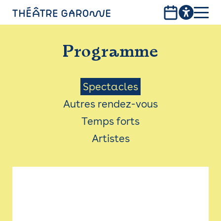
Aller
au
contenu
PROGRAMME
principal
Programme
INFOS PRATIQUES
AVEC LES PUBLICS
Menu
Spectacles
Autres rendez-vous
ACCESSIBILITÉ
Saison
Temps forts
LES PRODUCTIONS
Artistes
LE THÉÂTRE
Bistro
Billetterie