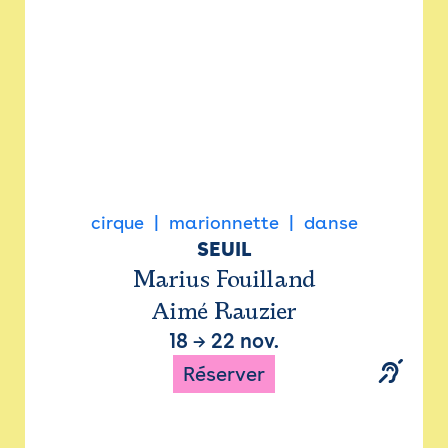
cirque
marionnette
danse
SEUIL
Marius Fouilland
Aimé Rauzier
18
→
22 nov.
Réserver