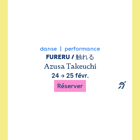
danse
performance
FURERU / 触れる
Azusa Takeuchi
24
→
25 févr.
Réserver