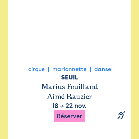
cirque
marionnette
danse
SEUIL
Marius Fouilland
Aimé Rauzier
18
→
22 nov.
Réserver