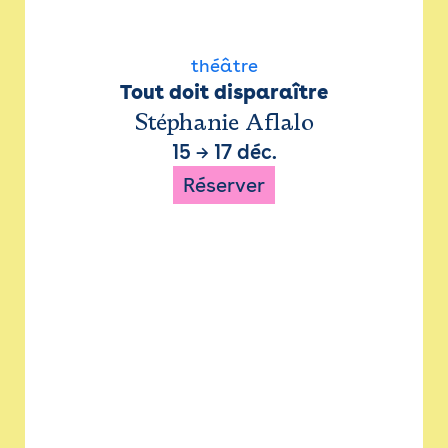
théâtre
Tout doit disparaître
Stéphanie Aflalo
15
→
17 déc.
Réserver