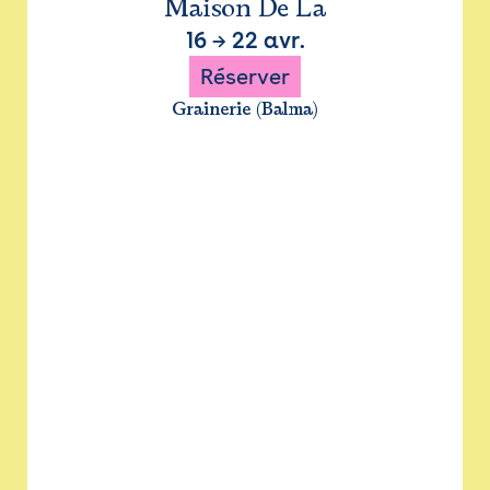
Maison De La
16
→
22 avr.
Réserver
Grainerie (Balma)