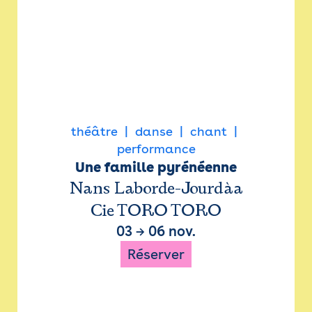
théâtre
danse
chant
performance
Une famille pyrénéenne
Nans Laborde-Jourdàa
Cie TORO TORO
03
→
06 nov.
Réserver