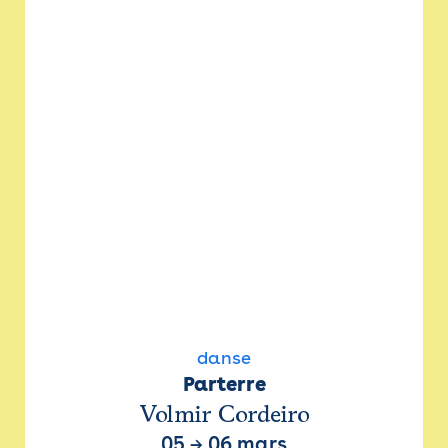
danse
Parterre
Volmir Cordeiro
05
→
06 mars