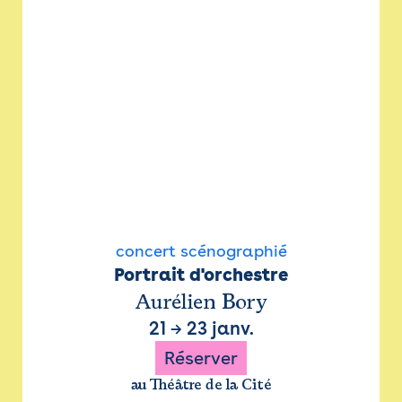
concert scénographié
Portrait d'orchestre
Aurélien Bory
21
→
23 janv.
Réserver
au Théâtre de la Cité