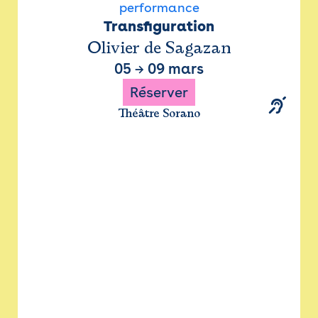
performance
Transfiguration
Olivier de Sagazan
05
→
09 mars
Réserver
Théâtre Sorano