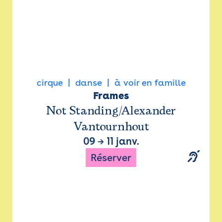
cirque
danse
à voir en famille
Frames
Not Standing/Alexander
Vantournhout
09
→
11 janv.
Réserver