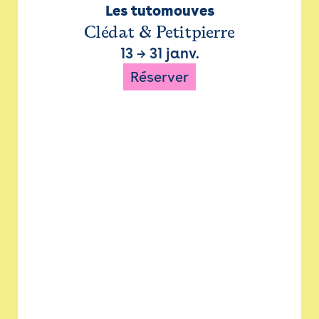
Les tutomouves
Clédat & Petitpierre
13
→
31 janv.
Réserver