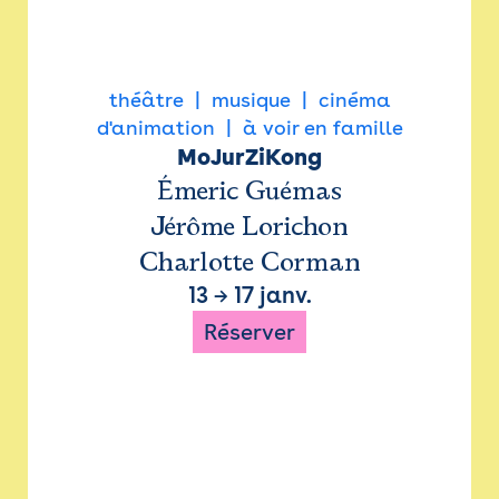
théâtre
musique
cinéma
d'animation
à voir en famille
MoJurZiKong
Émeric Guémas
Jérôme Lorichon
Charlotte Corman
13
→
17 janv.
Réserver