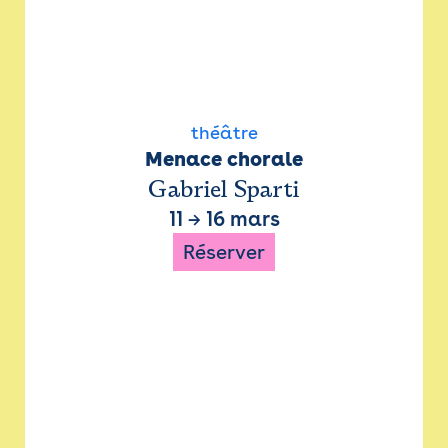
théâtre
Menace chorale
Gabriel Sparti
11
→
16 mars
Réserver