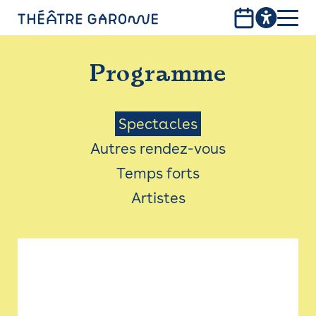
Aller
au
contenu
PROGRAMME
principal
Programme
INFOS PRATIQUES
AVEC LES PUBLICS
Menu
Spectacles
Autres rendez-vous
ACCESSIBILITÉ
Saison
Temps forts
LES PRODUCTIONS
Artistes
LE THÉÂTRE
Bistro
Billetterie