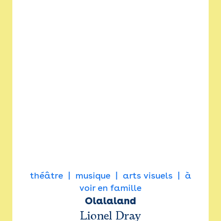
théâtre
musique
arts visuels
à
voir en famille
Olalaland
Lionel Dray