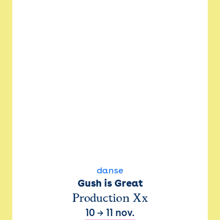
danse
Gush is Great
Production Xx
10
→
11 nov.