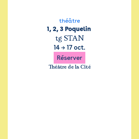
théâtre
1, 2, 3 Poquelin 
tg STAN
14
→
17 oct.
Réserver
Théâtre de la Cité