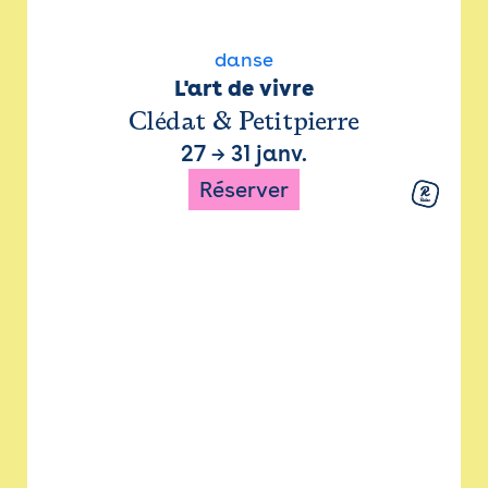
danse
L'art de vivre
Clédat & Petitpierre
27
→
31 janv.
Réserver