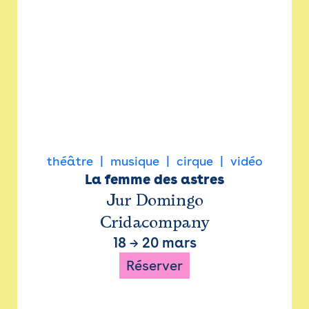
théâtre
musique
cirque
vidéo
La femme des astres
Jur Domingo
Cridacompany
18
→
20 mars
Réserver