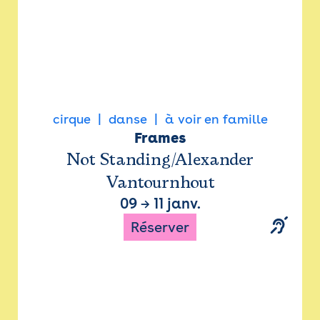
cirque
danse
à voir en famille
Frames
Not Standing/Alexander
Vantournhout
09
→
11 janv.
Réserver