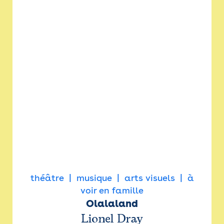
théâtre
musique
arts visuels
à
voir en famille
Olalaland
Lionel Dray