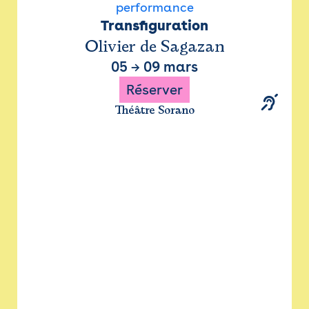
performance
Transfiguration
Olivier de Sagazan
05
→
09 mars
Réserver
Théâtre Sorano