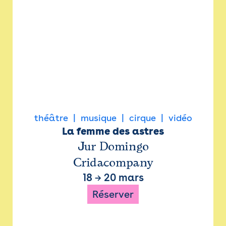
théâtre
musique
cirque
vidéo
La femme des astres
Jur Domingo
Cridacompany
18
→
20 mars
Réserver