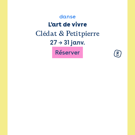
danse
L'art de vivre
Clédat & Petitpierre
27
→
31 janv.
Réserver