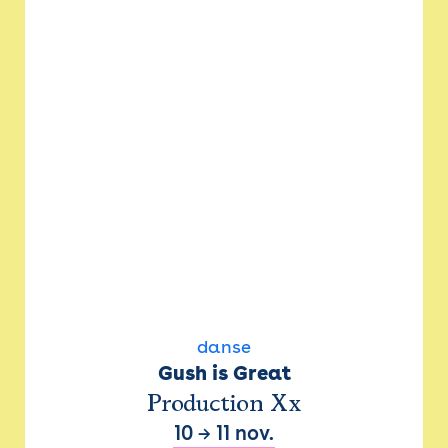
danse
Gush is Great
Production Xx
10
→
11 nov.