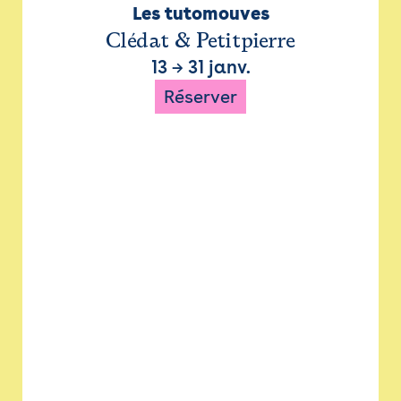
Les tutomouves
Clédat & Petitpierre
13
→
31 janv.
Réserver