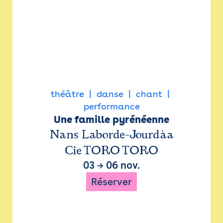
théâtre
danse
chant
performance
Une famille pyrénéenne
Nans Laborde-Jourdàa
Cie TORO TORO
03
→
06 nov.
Réserver