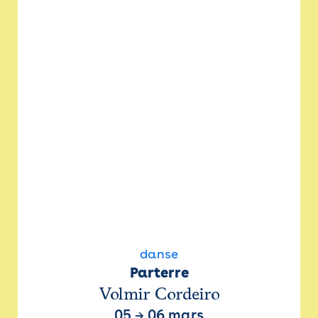
danse
Parterre
Volmir Cordeiro
05
→
06 mars