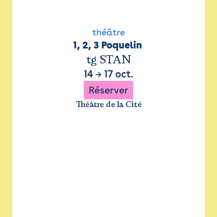
théâtre
1, 2, 3 Poquelin 
tg STAN
14
→
17 oct.
Réserver
Théâtre de la Cité