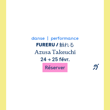
danse
performance
FURERU / 触れる
Azusa Takeuchi
24
→
25 févr.
Réserver