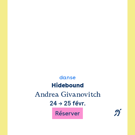
danse
Hidebound
Andrea Givanovitch
24
→
25 févr.
Réserver