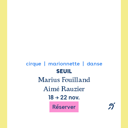
cirque
marionnette
danse
SEUIL
Marius Fouilland
Aimé Rauzier
18
→
22 nov.
Réserver