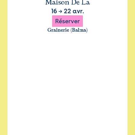
Maison De La
16
→
22 avr.
Réserver
Grainerie (Balma)