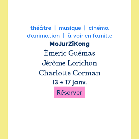
théâtre
musique
cinéma
d'animation
à voir en famille
MoJurZiKong
Émeric Guémas
Jérôme Lorichon
Charlotte Corman
13
→
17 janv.
Réserver