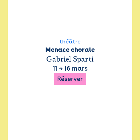
théâtre
Menace chorale
Gabriel Sparti
11
→
16 mars
Réserver