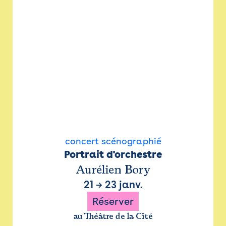
concert scénographié
Portrait d'orchestre
Aurélien Bory
21
→
23 janv.
Réserver
au Théâtre de la Cité