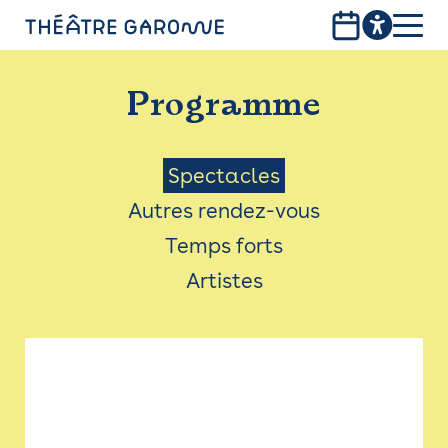
Aller
au
contenu
PROGRAMME
principal
Programme
INFOS PRATIQUES
AVEC LES PUBLICS
Menu
Spectacles
Autres rendez-vous
ACCESSIBILITÉ
Saison
Temps forts
LES PRODUCTIONS
Artistes
LE THÉÂTRE
Bistro
Billetterie