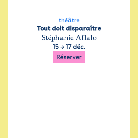
théâtre
Tout doit disparaître
Stéphanie Aflalo
15
→
17 déc.
Réserver