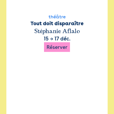
théâtre
Tout doit disparaître
Stéphanie Aflalo
15
→
17 déc.
Réserver