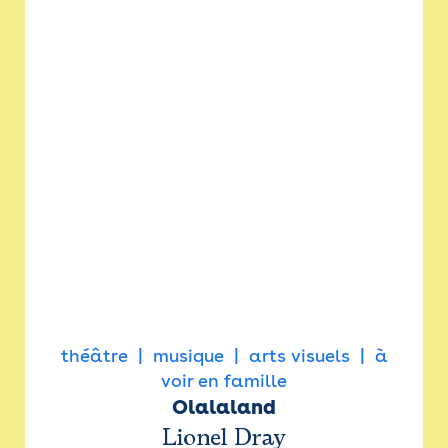
théâtre
musique
arts visuels
à
voir en famille
Olalaland
Lionel Dray