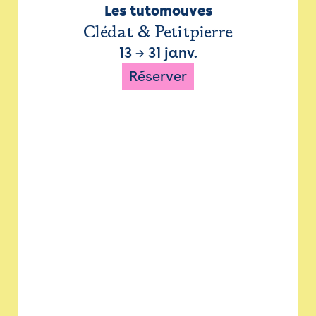
Les tutomouves
Clédat & Petitpierre
13
→
31 janv.
Réserver