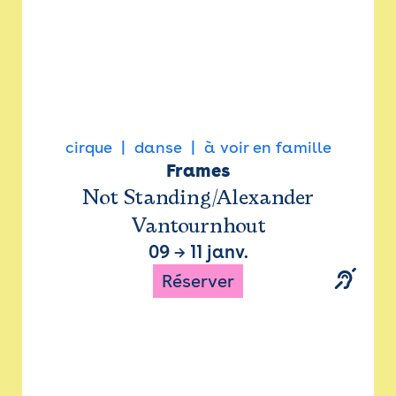
cirque
danse
à voir en famille
Frames
Not Standing/Alexander
Vantournhout
09
→
11 janv.
Réserver