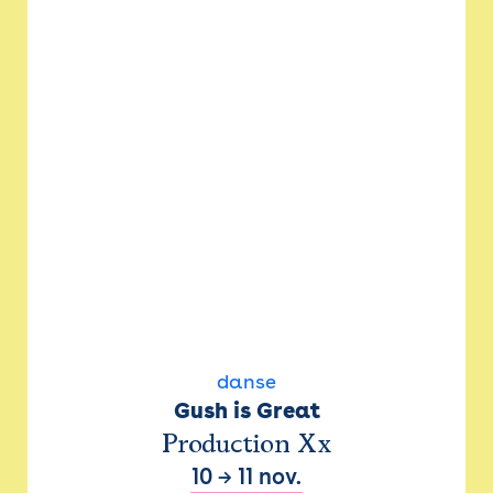
danse
Gush is Great
Production Xx
10
→
11 nov.