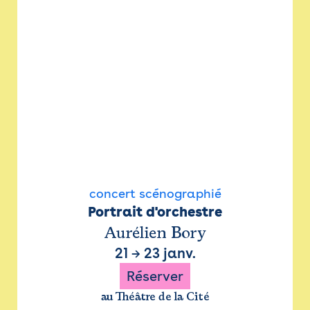
concert scénographié
Portrait d'orchestre
Aurélien Bory
21
→
23 janv.
Réserver
au Théâtre de la Cité