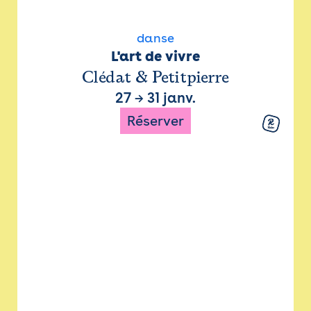
danse
L'art de vivre
Clédat & Petitpierre
27
→
31 janv.
Réserver