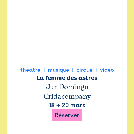
théâtre
musique
cirque
vidéo
La femme des astres
Jur Domingo
Cridacompany
18
→
20 mars
Réserver