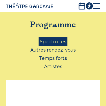
Aller
au
contenu
PROGRAMME
principal
Programme
INFOS PRATIQUES
AVEC LES PUBLICS
Menu
Spectacles
Autres rendez-vous
ACCESSIBILITÉ
Saison
Temps forts
LES PRODUCTIONS
Artistes
LE THÉÂTRE
Bistro
Billetterie