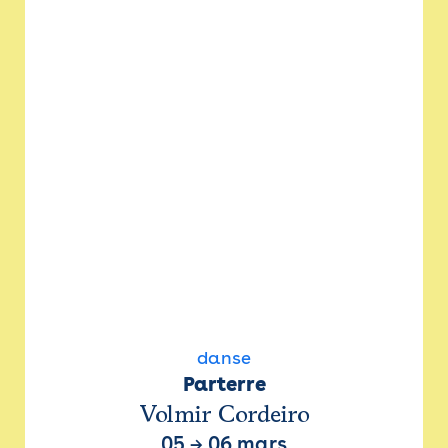
danse
Parterre
Volmir Cordeiro
05
→
06 mars