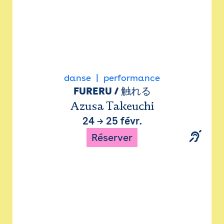
danse
performance
FURERU / 触れる
Azusa Takeuchi
24
→
25 févr.
Réserver