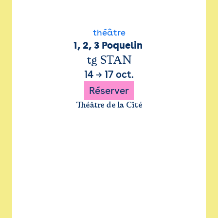
théâtre
1, 2, 3 Poquelin 
tg STAN
14
→
17 oct.
Réserver
Théâtre de la Cité