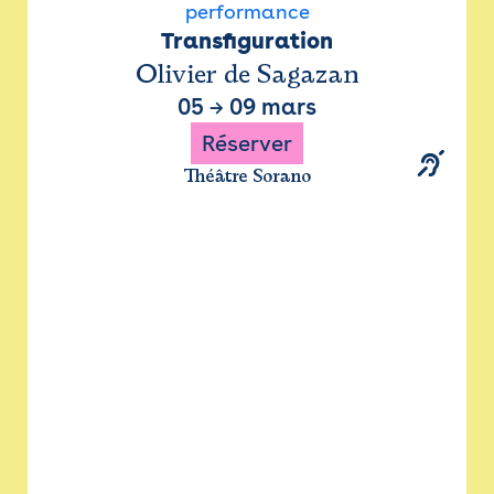
performance
Transfiguration
Olivier de Sagazan
05
→
09 mars
Réserver
Théâtre Sorano