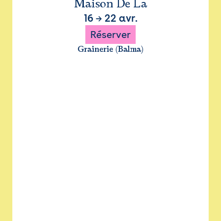
Maison De La
16
→
22 avr.
Réserver
Grainerie (Balma)