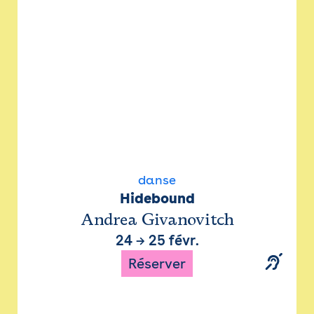
danse
Hidebound
Andrea Givanovitch
24
→
25 févr.
Réserver