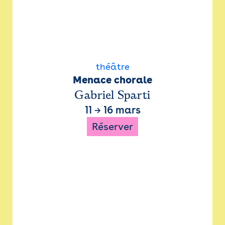
théâtre
Menace chorale
Gabriel Sparti
11
→
16 mars
Réserver