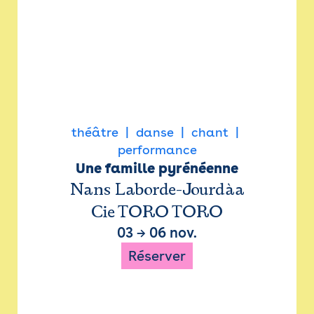
théâtre
danse
chant
performance
Une famille pyrénéenne
Nans Laborde-Jourdàa
Cie TORO TORO
03
→
06 nov.
Réserver