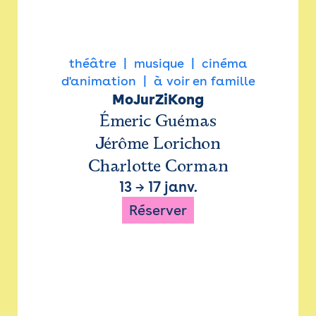
théâtre
musique
cinéma
d'animation
à voir en famille
MoJurZiKong
Émeric Guémas
Jérôme Lorichon
Charlotte Corman
13
→
17 janv.
Réserver