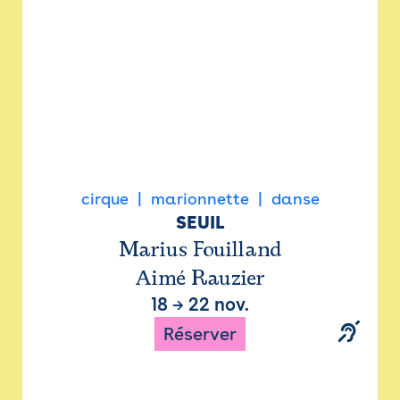
cirque
marionnette
danse
SEUIL
Marius Fouilland
Aimé Rauzier
18
→
22 nov.
Réserver