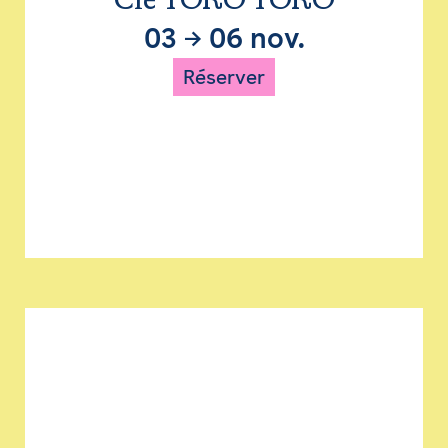
Cie TORO TORO
03
→
06 nov.
Réserver