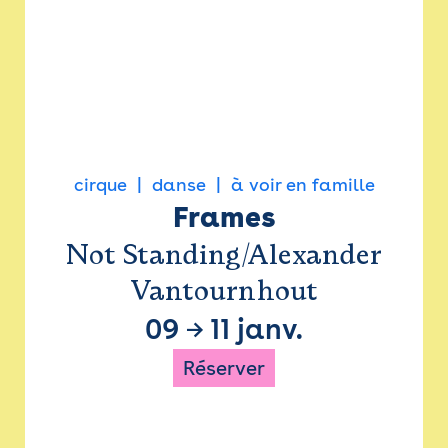
cirque
danse
à voir en famille
Frames
Not Standing/Alexander
Vantournhout
09
→
11 janv.
Réserver