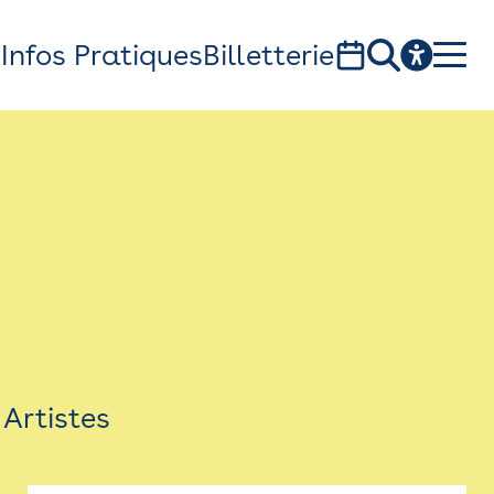
s
Infos Pratiques
Billetterie
Bistro
Billetterie
Newsletter
Espace presse
Artistes
théâtre Garonne, scène européenne
1, av. du Chateau d'eau - 31300 Toulouse