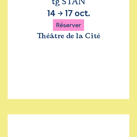
tg STAN
14
→
17 oct.
Réserver
Théâtre de la Cité