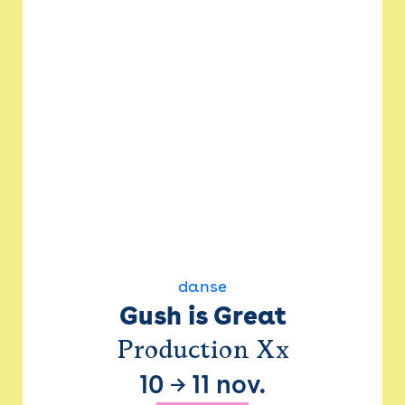
danse
Gush is Great
Production Xx
10
→
11 nov.