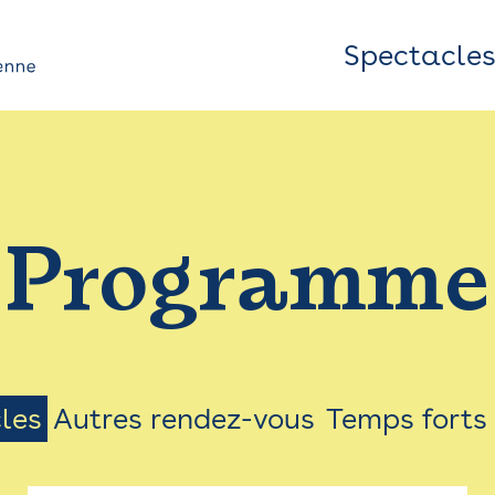
Spectacle
Top
Bar
/
Programme
Menu
les
Autres rendez-vous
Temps forts
on