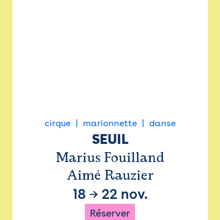
cirque
marionnette
danse
SEUIL
Marius Fouilland
Aimé Rauzier
18
→
22 nov.
Réserver