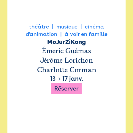
théâtre
musique
cinéma
d'animation
à voir en famille
MoJurZiKong
Émeric Guémas
Jérôme Lorichon
Charlotte Corman
13
→
17 janv.
Réserver