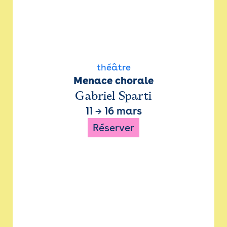
théâtre
Menace chorale
Gabriel Sparti
11
→
16 mars
Réserver