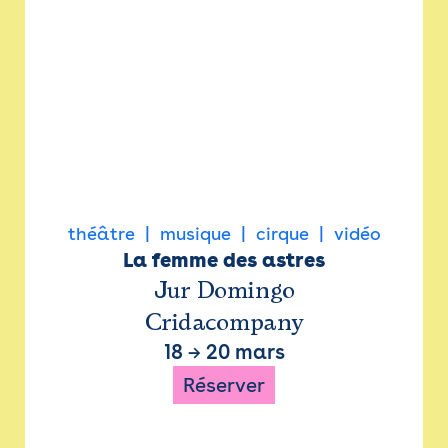
théâtre
musique
cirque
vidéo
La femme des astres
Jur Domingo
Cridacompany
18
→
20 mars
Réserver