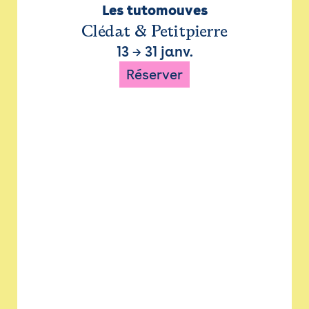
Les tutomouves
Clédat & Petitpierre
13
→
31 janv.
Réserver