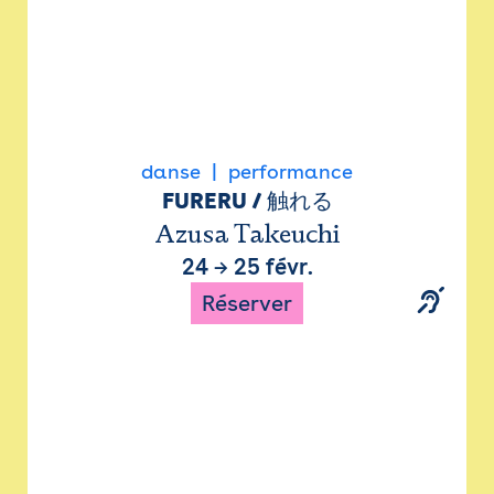
danse
performance
FURERU / 触れる
Azusa Takeuchi
24
→
25 févr.
Réserver