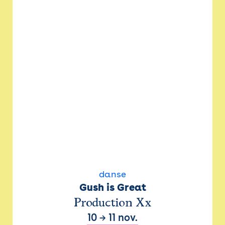
danse
Gush is Great
Production Xx
10
→
11 nov.