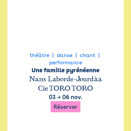
théâtre
danse
chant
performance
Une famille pyrénéenne
Nans Laborde-Jourdàa
Cie TORO TORO
03
→
06 nov.
Réserver