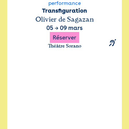
performance
Transfiguration
Olivier de Sagazan
05
→
09 mars
Réserver
Théâtre Sorano