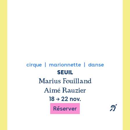
cirque
marionnette
danse
SEUIL
Marius Fouilland
Aimé Rauzier
18
→
22 nov.
Réserver