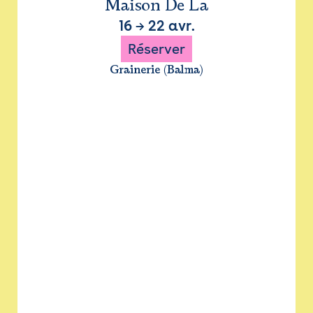
Maison De La
16
→
22 avr.
Réserver
Grainerie (Balma)