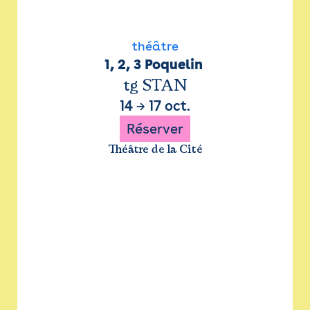
théâtre
1, 2, 3 Poquelin 
tg STAN
14
→
17 oct.
Réserver
Théâtre de la Cité