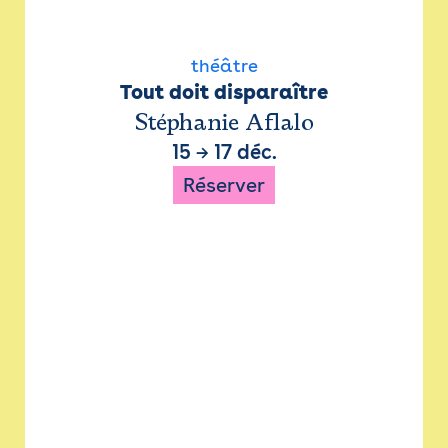
théâtre
Tout doit disparaître
Stéphanie Aflalo
15
→
17 déc.
Réserver