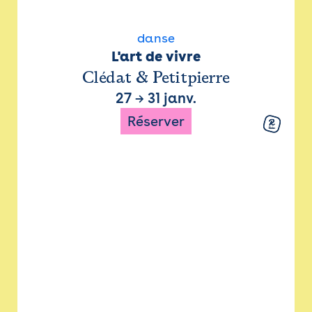
danse
L'art de vivre
Clédat & Petitpierre
27
→
31 janv.
Réserver