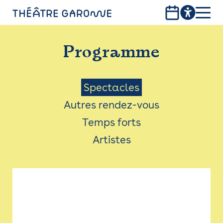
Aller
au
contenu
PROGRAMME
principal
Programme
INFOS PRATIQUES
AVEC LES PUBLICS
Menu
Spectacles
Autres rendez-vous
ACCESSIBILITÉ
Saison
Temps forts
LES PRODUCTIONS
Artistes
LE THÉÂTRE
Bistro
Billetterie