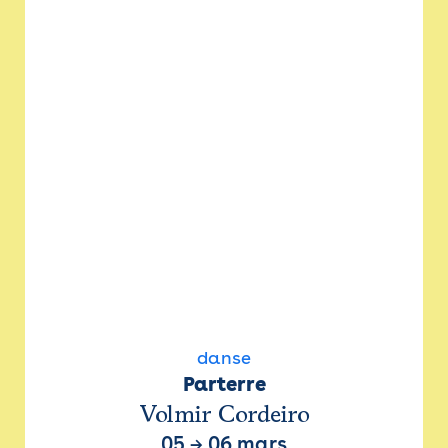
danse
Parterre
Volmir Cordeiro
05
→
06 mars