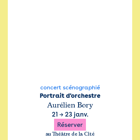
concert scénographié
Portrait d'orchestre
Aurélien Bory
21
→
23 janv.
Réserver
au Théâtre de la Cité