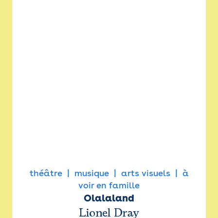
théâtre
musique
arts visuels
à
voir en famille
Olalaland
Lionel Dray