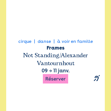
cirque
danse
à voir en famille
Frames
Not Standing/Alexander
Vantournhout
09
→
11 janv.
Réserver