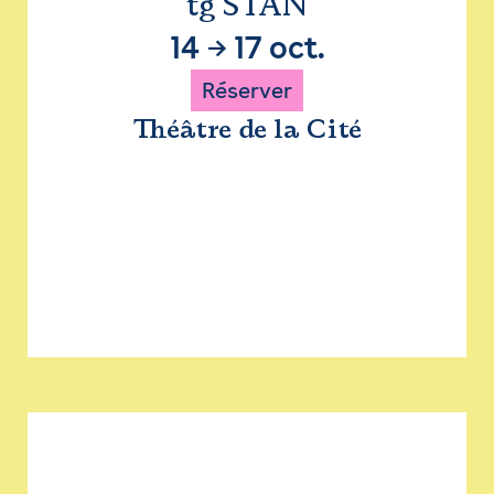
tg STAN
14
→
17 oct.
Réserver
Théâtre de la Cité