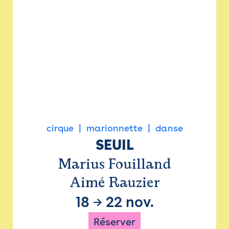
cirque
marionnette
danse
SEUIL
Marius Fouilland
Aimé Rauzier
18
→
22 nov.
Réserver