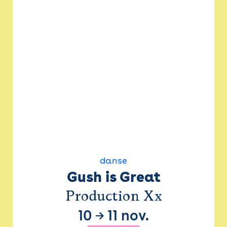
danse
Gush is Great
Production Xx
10
→
11 nov.