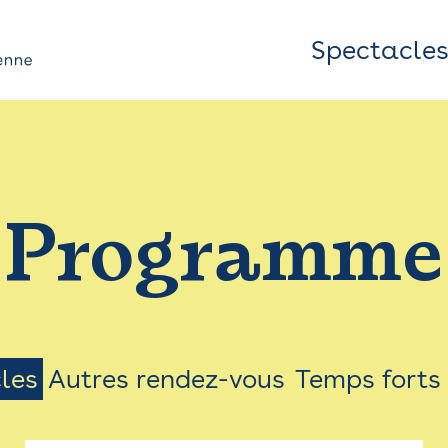
Spectacle
Top
Bar
/
Programme
Menu
les
Autres rendez-vous
Temps forts
on