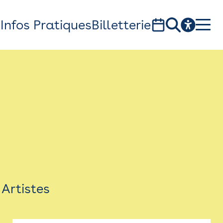
s
Infos Pratiques
Billetterie
Bistro
Billetterie
Newsletter
Espace presse
Artistes
théâtre Garonne, scène européenne
1, av. du Chateau d'eau - 31300 Toulouse