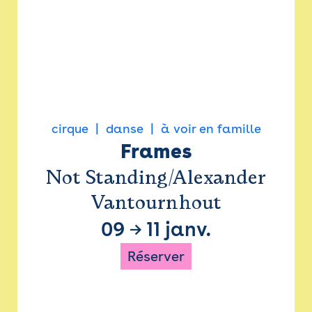
cirque
danse
à voir en famille
Frames
Not Standing/Alexander
Vantournhout
09
→
11 janv.
Réserver