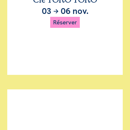
Cie TORO TORO
03
→
06 nov.
Réserver