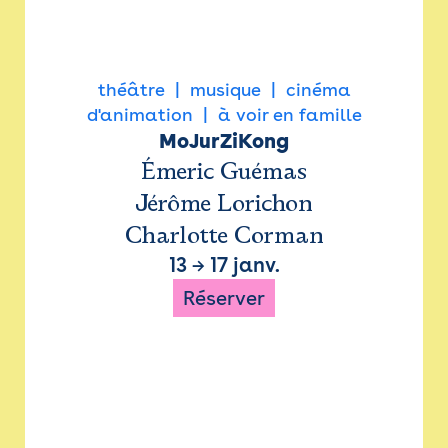
théâtre
musique
cinéma
d'animation
à voir en famille
MoJurZiKong
Émeric Guémas
Jérôme Lorichon
Charlotte Corman
13
→
17 janv.
Réserver