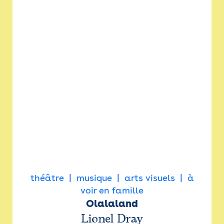
théâtre
musique
arts visuels
à
voir en famille
Olalaland
Lionel Dray