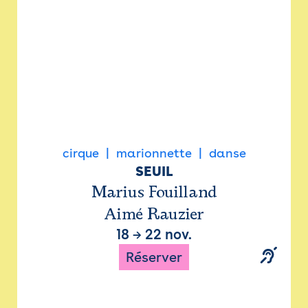
cirque
marionnette
danse
SEUIL
Marius Fouilland
Aimé Rauzier
18
→
22 nov.
Réserver