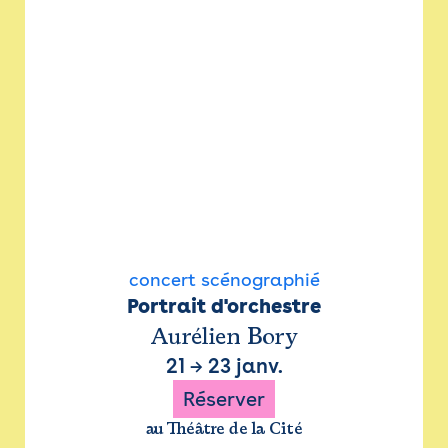
concert scénographié
Portrait d'orchestre
Aurélien Bory
21
→
23 janv.
Réserver
au Théâtre de la Cité