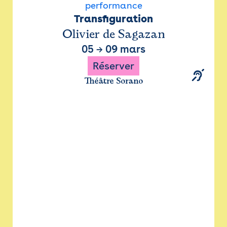
performance
Transfiguration
Olivier de Sagazan
05
→
09 mars
Réserver
Théâtre Sorano