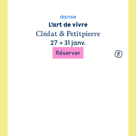
danse
L'art de vivre
Clédat & Petitpierre
27
→
31 janv.
Réserver