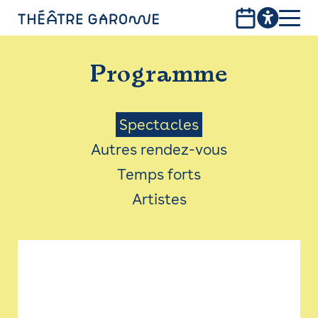
Aller
au
contenu
PROGRAMME
principal
Programme
INFOS PRATIQUES
AVEC LES PUBLICS
Menu
Spectacles
Autres rendez-vous
ACCESSIBILITÉ
Saison
Temps forts
LES PRODUCTIONS
Artistes
LE THÉÂTRE
Bistro
Billetterie