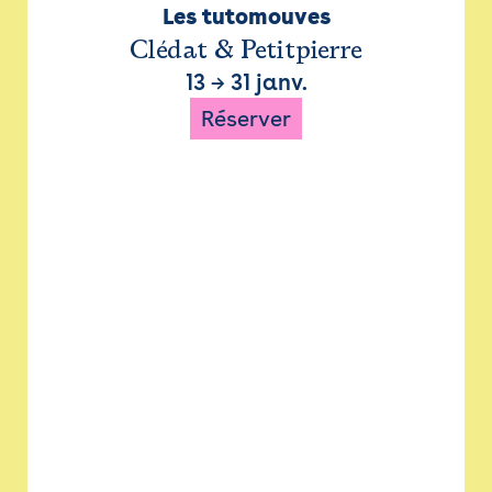
Les tutomouves
Clédat & Petitpierre
13
→
31 janv.
Réserver