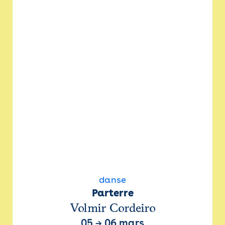
danse
Parterre
Volmir Cordeiro
05
→
06 mars