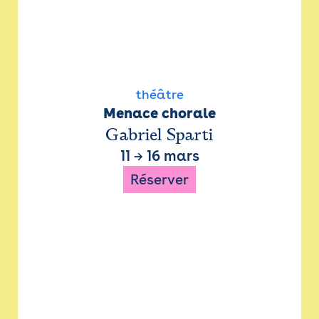
théâtre
Menace chorale
Gabriel Sparti
11
→
16 mars
Réserver