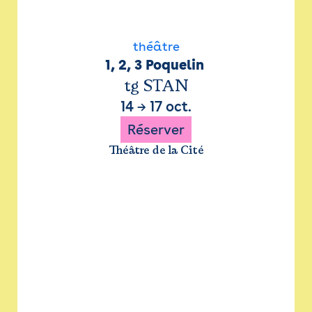
théâtre
1, 2, 3 Poquelin 
tg STAN
14
→
17 oct.
Réserver
Théâtre de la Cité