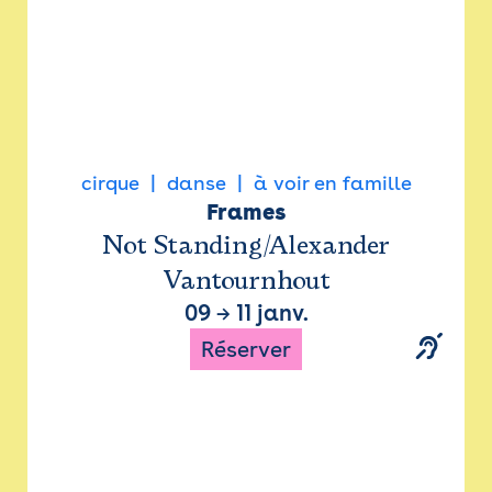
cirque
danse
à voir en famille
Frames
Not Standing/Alexander
Vantournhout
09
→
11 janv.
Réserver