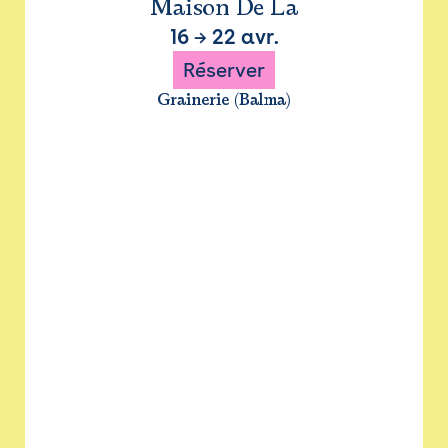
Maison De La
16
→
22 avr.
Réserver
Grainerie (Balma)