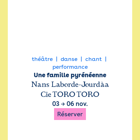
théâtre
danse
chant
performance
Une famille pyrénéenne
Nans Laborde-Jourdàa
Cie TORO TORO
03
→
06 nov.
Réserver