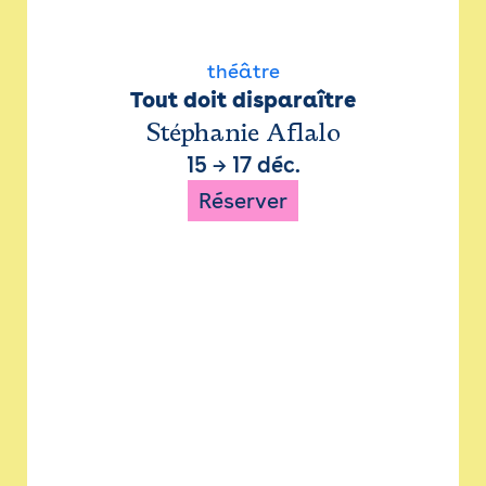
théâtre
Tout doit disparaître
Stéphanie Aflalo
15
→
17 déc.
Réserver