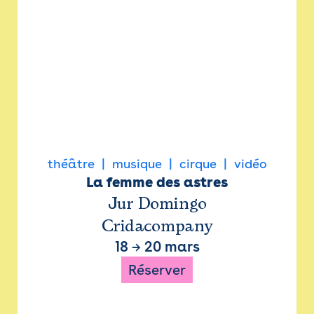
théâtre
musique
cirque
vidéo
La femme des astres
Jur Domingo
Cridacompany
18
→
20 mars
Réserver