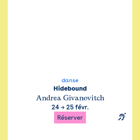
danse
Hidebound
Andrea Givanovitch
24
→
25 févr.
Réserver