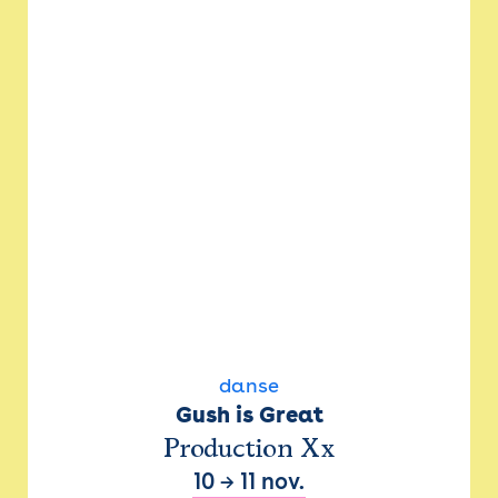
danse
Gush is Great
Production Xx
10
→
11 nov.