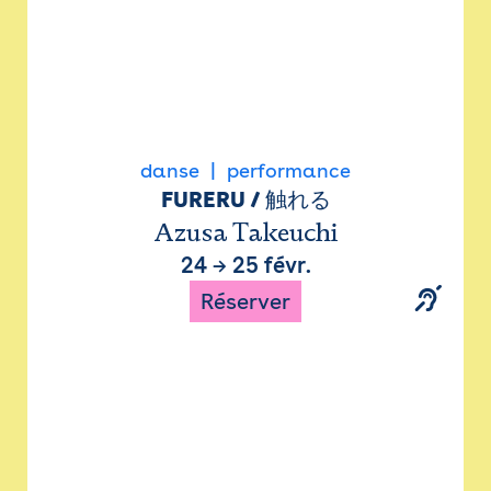
danse
performance
FURERU / 触れる
Azusa Takeuchi
24
→
25 févr.
Réserver