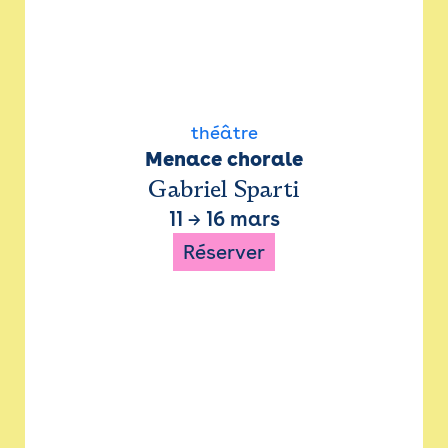
théâtre
Menace chorale
Gabriel Sparti
11
→
16 mars
Réserver