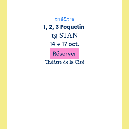
théâtre
1, 2, 3 Poquelin 
tg STAN
14
→
17 oct.
Réserver
Théâtre de la Cité