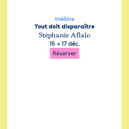
théâtre
Tout doit disparaître
Stéphanie Aflalo
15
→
17 déc.
Réserver