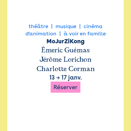
théâtre
musique
cinéma
d'animation
à voir en famille
MoJurZiKong
Émeric Guémas
Jérôme Lorichon
Charlotte Corman
13
→
17 janv.
Réserver