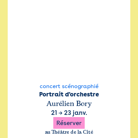
concert scénographié
Portrait d'orchestre
Aurélien Bory
21
→
23 janv.
Réserver
au Théâtre de la Cité