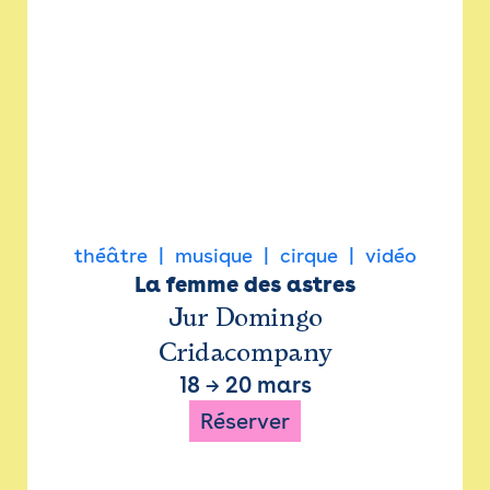
théâtre
musique
cirque
vidéo
La femme des astres
Jur Domingo
Cridacompany
18
→
20 mars
Réserver