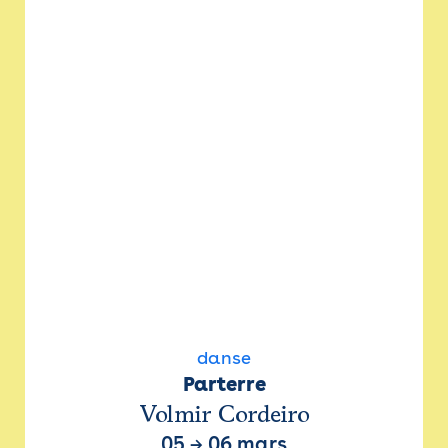
danse
Parterre
Volmir Cordeiro
05
→
06 mars