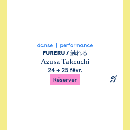
danse
performance
FURERU / 触れる
Azusa Takeuchi
24
→
25 févr.
Réserver