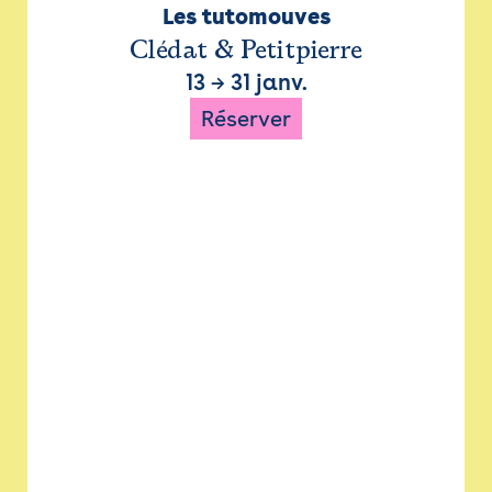
Les tutomouves
Clédat & Petitpierre
13
→
31 janv.
Réserver