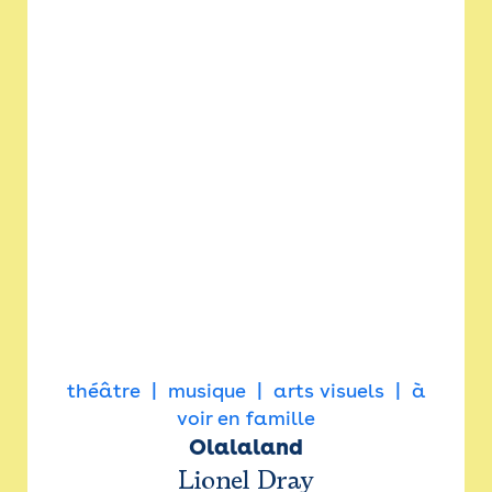
théâtre
musique
arts visuels
à
voir en famille
Olalaland
Lionel Dray