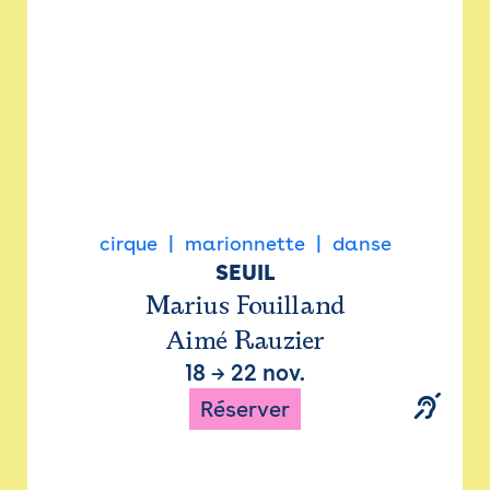
cirque
marionnette
danse
SEUIL
Marius Fouilland
Aimé Rauzier
18
→
22 nov.
Réserver