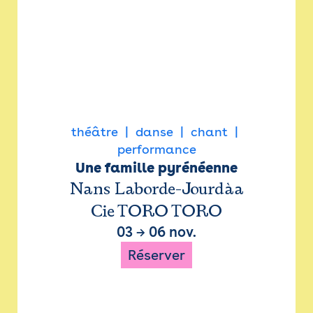
théâtre
danse
chant
performance
Une famille pyrénéenne
Nans Laborde-Jourdàa
Cie TORO TORO
03
→
06 nov.
Réserver