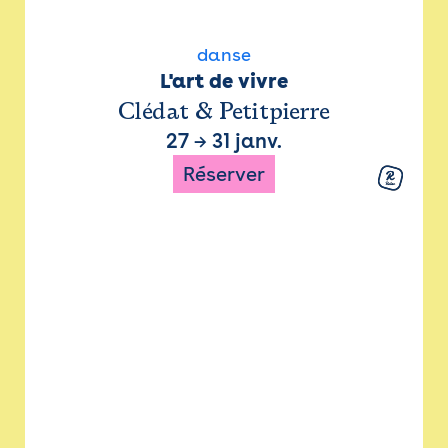
danse
L'art de vivre
Clédat & Petitpierre
27
→
31 janv.
Réserver