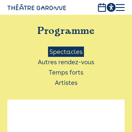
Aller
au
contenu
PROGRAMME
principal
Programme
INFOS PRATIQUES
AVEC LES PUBLICS
Menu
Spectacles
Autres rendez-vous
ACCESSIBILITÉ
Saison
Temps forts
LES PRODUCTIONS
Artistes
LE THÉÂTRE
Bistro
Billetterie