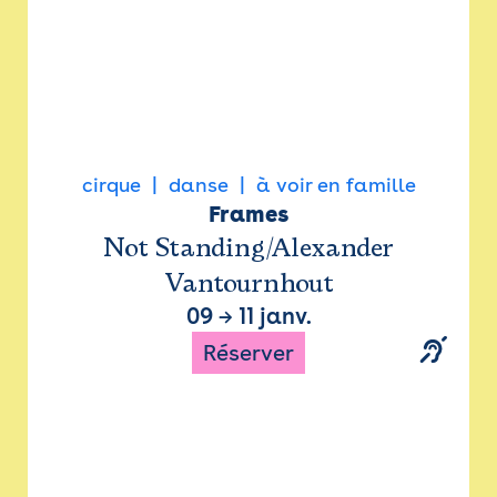
cirque
danse
à voir en famille
Frames
Not Standing/Alexander
Vantournhout
09
→
11 janv.
Réserver