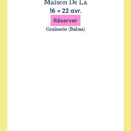
Maison De La
16
→
22 avr.
Réserver
Grainerie (Balma)