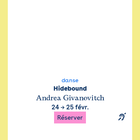
danse
Hidebound
Andrea Givanovitch
24
→
25 févr.
Réserver