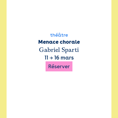
théâtre
Menace chorale
Gabriel Sparti
11
→
16 mars
Réserver