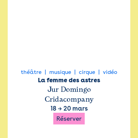
théâtre
musique
cirque
vidéo
La femme des astres
Jur Domingo
Cridacompany
18
→
20 mars
Réserver