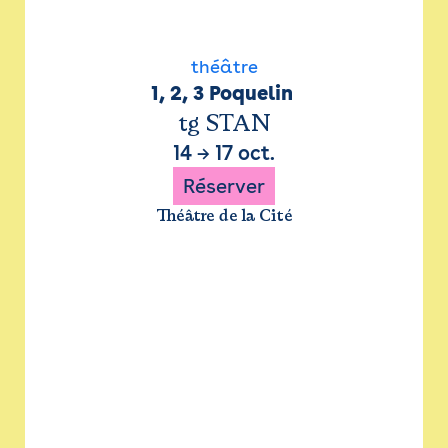
théâtre
1, 2, 3 Poquelin 
tg STAN
14
→
17 oct.
Réserver
Théâtre de la Cité