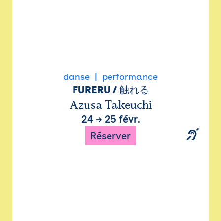
danse
performance
FURERU / 触れる
Azusa Takeuchi
24
→
25 févr.
Réserver