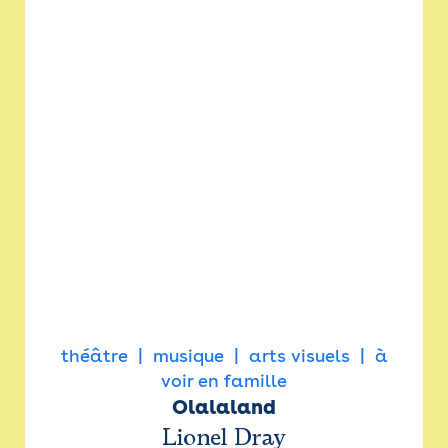
théâtre
musique
arts visuels
à
voir en famille
Olalaland
Lionel Dray