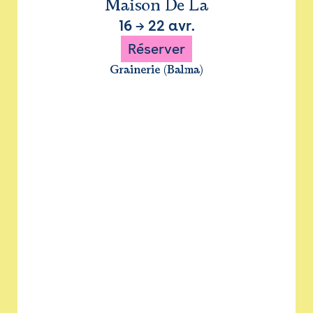
Maison De La
16
→
22 avr.
Réserver
Grainerie (Balma)