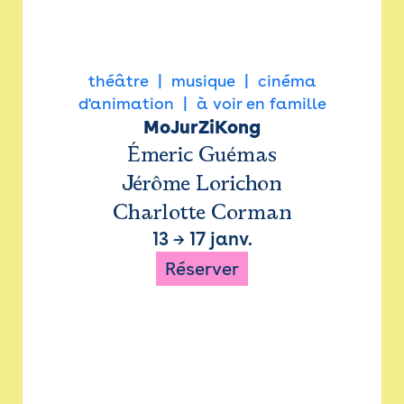
théâtre
musique
cinéma
d'animation
à voir en famille
MoJurZiKong
Émeric Guémas
Jérôme Lorichon
Charlotte Corman
13
→
17 janv.
Réserver