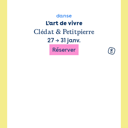
danse
L'art de vivre
Clédat & Petitpierre
27
→
31 janv.
Réserver