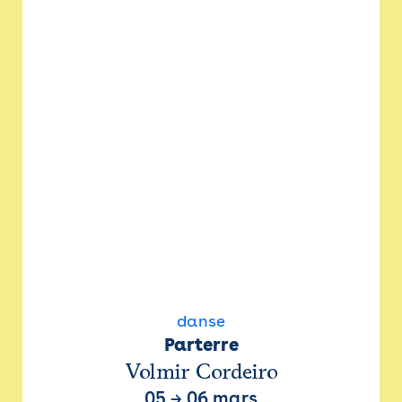
danse
Parterre
Volmir Cordeiro
05
→
06 mars