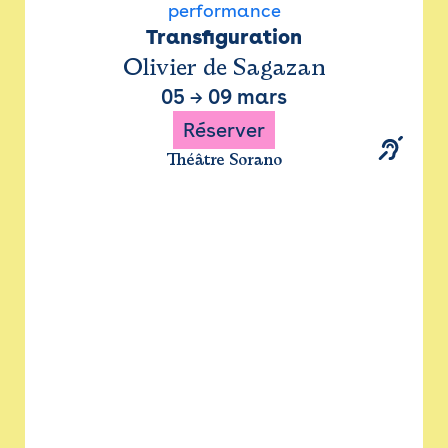
performance
Transfiguration
Olivier de Sagazan
05
→
09 mars
Réserver
Théâtre Sorano