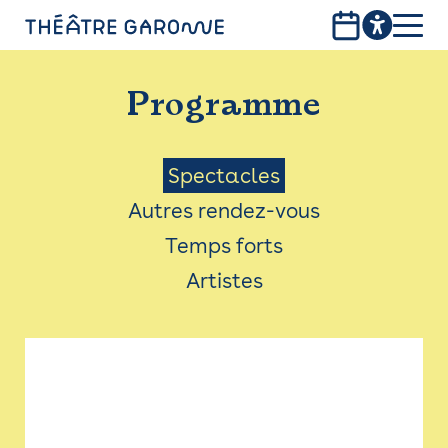
Aller
au
contenu
PROGRAMME
principal
Programme
INFOS PRATIQUES
AVEC LES PUBLICS
Menu
Spectacles
Autres rendez-vous
ACCESSIBILITÉ
Saison
Temps forts
LES PRODUCTIONS
Artistes
LE THÉÂTRE
Bistro
Billetterie