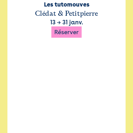
Les tutomouves
Clédat & Petitpierre
13
→
31 janv.
Réserver