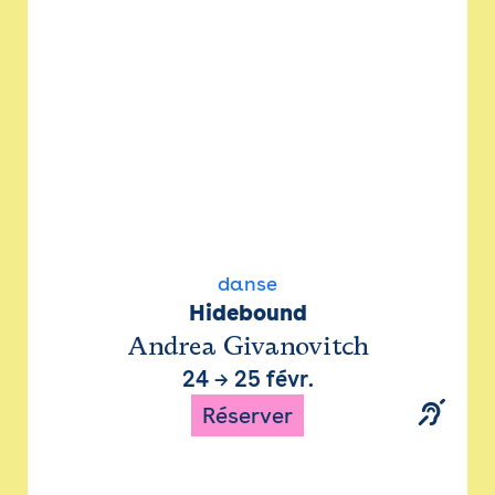
danse
Hidebound
Andrea Givanovitch
24
→
25 févr.
Réserver