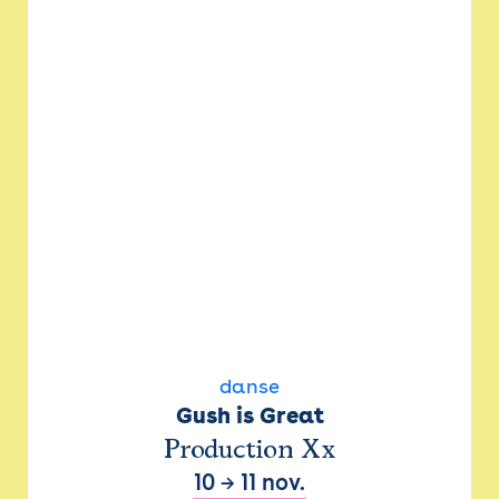
danse
Gush is Great
Production Xx
10
→
11 nov.