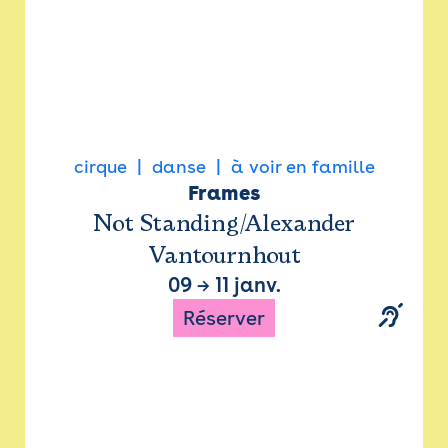
cirque
danse
à voir en famille
Frames
Not Standing/Alexander
Vantournhout
09
→
11 janv.
Réserver