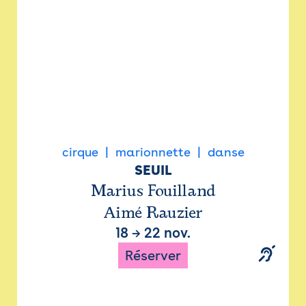
cirque
marionnette
danse
SEUIL
Marius Fouilland
Aimé Rauzier
18
→
22 nov.
Réserver