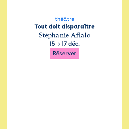
théâtre
Tout doit disparaître
Stéphanie Aflalo
15
→
17 déc.
Réserver