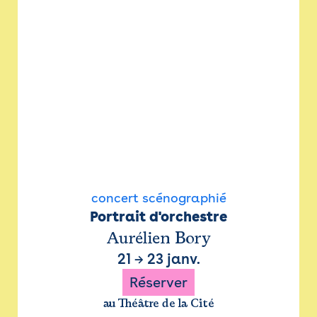
concert scénographié
Portrait d'orchestre
Aurélien Bory
21
→
23 janv.
Réserver
au Théâtre de la Cité