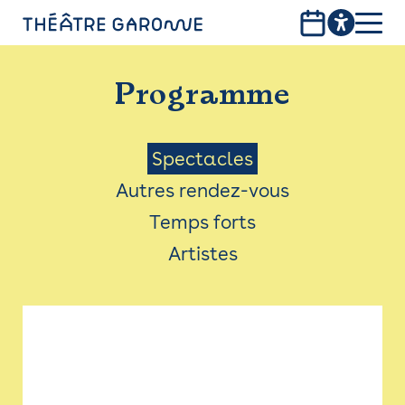
Aller
au
contenu
PROGRAMME
principal
Programme
INFOS PRATIQUES
AVEC LES PUBLICS
Menu
Spectacles
Autres rendez-vous
ACCESSIBILITÉ
Saison
Temps forts
LES PRODUCTIONS
Artistes
LE THÉÂTRE
Bistro
Billetterie