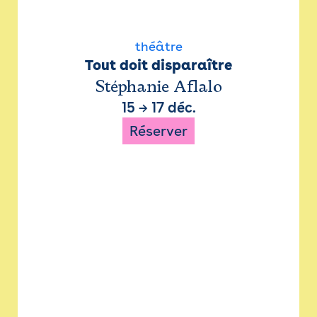
théâtre
Tout doit disparaître
Stéphanie Aflalo
15
→
17 déc.
Réserver