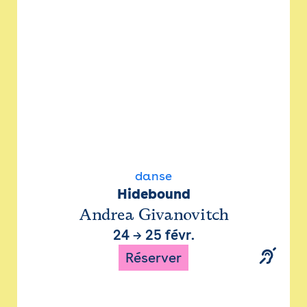
danse
Hidebound
Andrea Givanovitch
24
→
25 févr.
Réserver