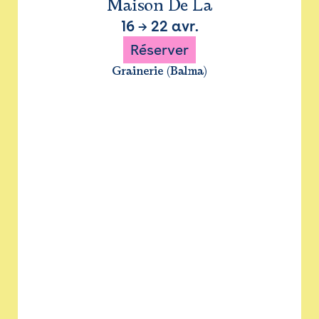
Maison De La
16
→
22 avr.
Réserver
Grainerie (Balma)