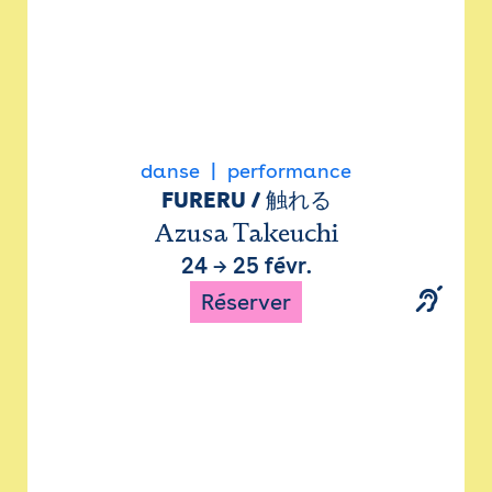
danse
performance
FURERU / 触れる
Azusa Takeuchi
24
→
25 févr.
Réserver