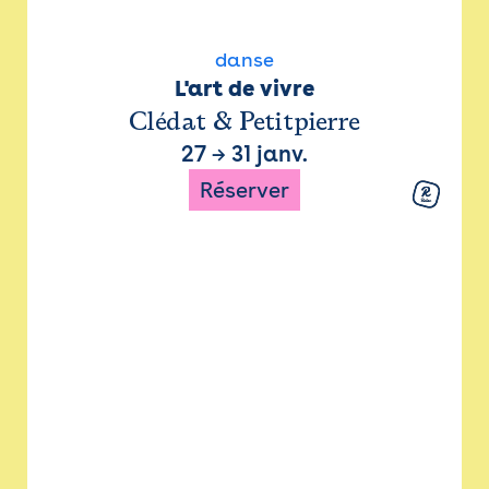
danse
L'art de vivre
Clédat & Petitpierre
27
→
31 janv.
Réserver