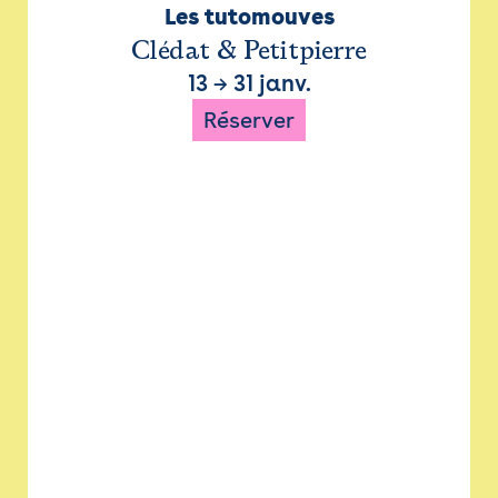
Les tutomouves
Clédat & Petitpierre
13
→
31 janv.
Réserver