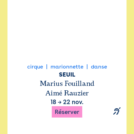
cirque
marionnette
danse
SEUIL
Marius Fouilland
Aimé Rauzier
18
→
22 nov.
Réserver