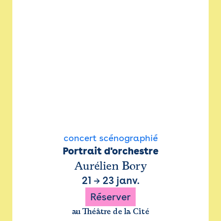
concert scénographié
Portrait d'orchestre
Aurélien Bory
21
→
23 janv.
Réserver
au Théâtre de la Cité