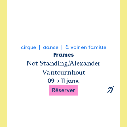
cirque
danse
à voir en famille
Frames
Not Standing/Alexander
Vantournhout
09
→
11 janv.
Réserver