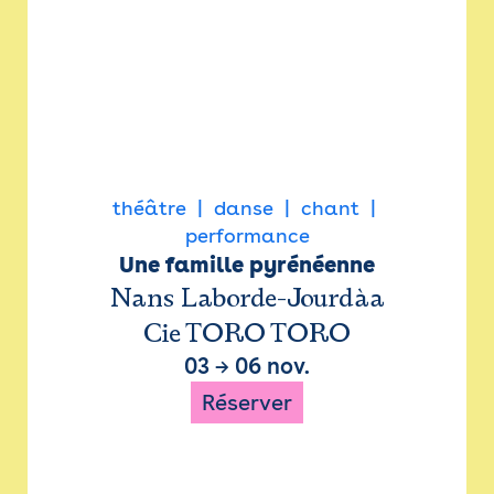
théâtre
danse
chant
performance
Une famille pyrénéenne
Nans Laborde-Jourdàa
Cie TORO TORO
03
→
06 nov.
Réserver