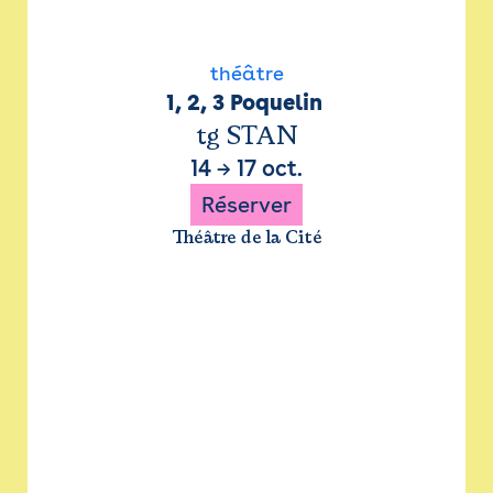
théâtre
1, 2, 3 Poquelin 
tg STAN
14
→
17 oct.
Réserver
Théâtre de la Cité