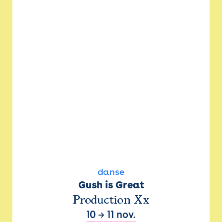
danse
Gush is Great
Production Xx
10
→
11 nov.