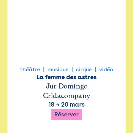
théâtre
musique
cirque
vidéo
La femme des astres
Jur Domingo
Cridacompany
18
→
20 mars
Réserver