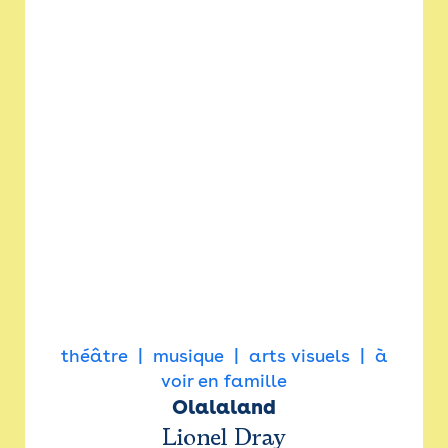
théâtre
musique
arts visuels
à
voir en famille
Olalaland
Lionel Dray