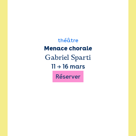
théâtre
Menace chorale
Gabriel Sparti
11
→
16 mars
Réserver