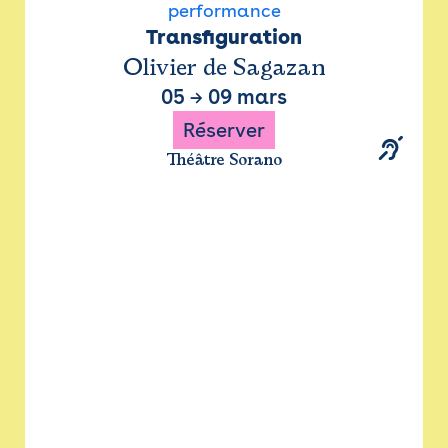
performance
Transfiguration
Olivier de Sagazan
05
→
09 mars
Réserver
Théâtre Sorano