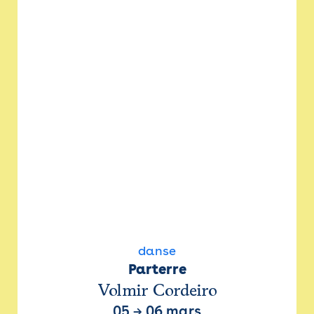
danse
Parterre
Volmir Cordeiro
05
→
06 mars