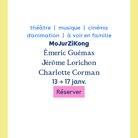
théâtre
musique
cinéma
d'animation
à voir en famille
MoJurZiKong
Émeric Guémas
Jérôme Lorichon
Charlotte Corman
13
→
17 janv.
Réserver