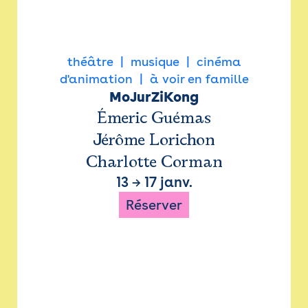
théâtre
musique
cinéma
d'animation
à voir en famille
MoJurZiKong
Émeric Guémas
Jérôme Lorichon
Charlotte Corman
13
→
17 janv.
Réserver