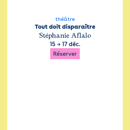
théâtre
Tout doit disparaître
Stéphanie Aflalo
15
→
17 déc.
Réserver