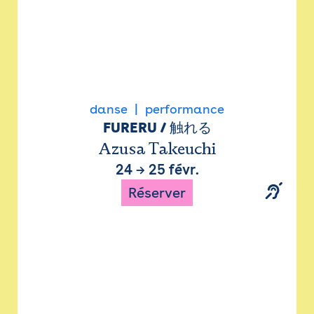
danse
performance
FURERU / 触れる
Azusa Takeuchi
24
→
25 févr.
Réserver