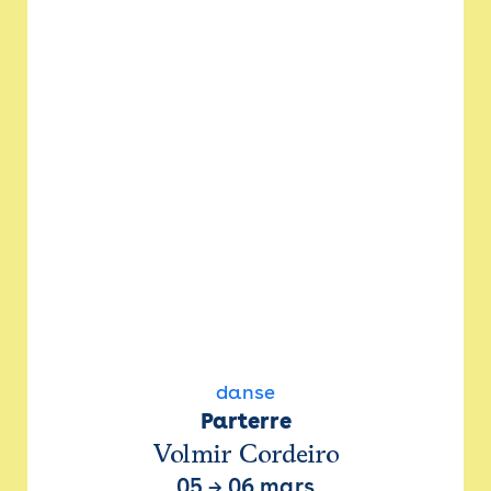
danse
Parterre
Volmir Cordeiro
05
→
06 mars