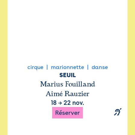
cirque
marionnette
danse
SEUIL
Marius Fouilland
Aimé Rauzier
18
→
22 nov.
Réserver