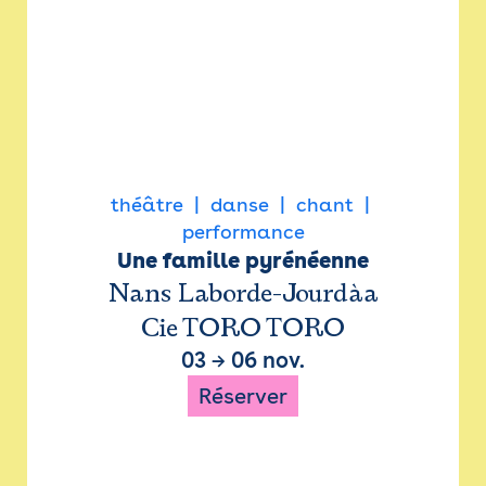
théâtre
danse
chant
performance
Une famille pyrénéenne
Nans Laborde-Jourdàa
Cie TORO TORO
03
→
06 nov.
Réserver