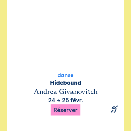
danse
Hidebound
Andrea Givanovitch
24
→
25 févr.
Réserver