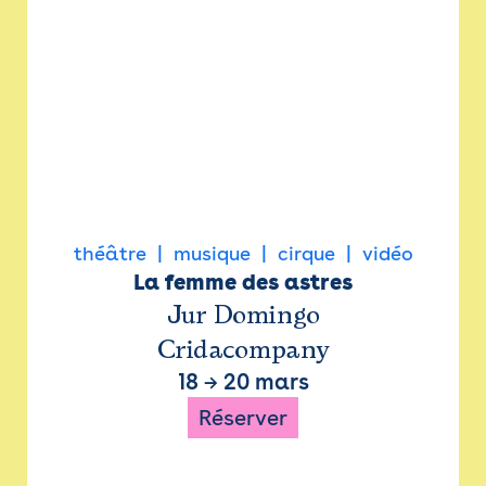
théâtre
musique
cirque
vidéo
La femme des astres
Jur Domingo
Cridacompany
18
→
20 mars
Réserver