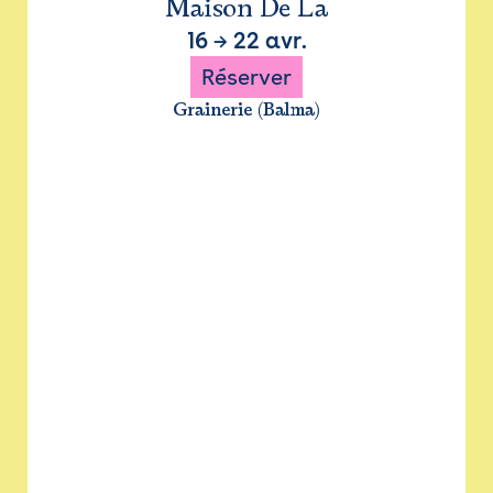
Maison De La
16
→
22 avr.
Réserver
Grainerie (Balma)