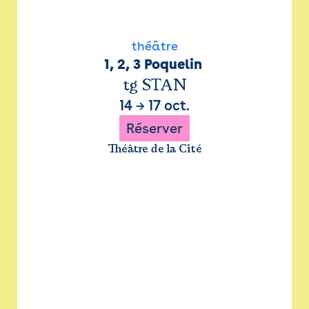
théâtre
1, 2, 3 Poquelin 
tg STAN
14
→
17 oct.
Réserver
Théâtre de la Cité