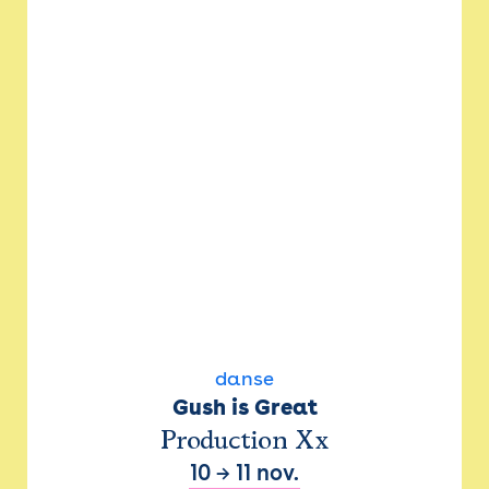
danse
Gush is Great
Production Xx
10
→
11 nov.