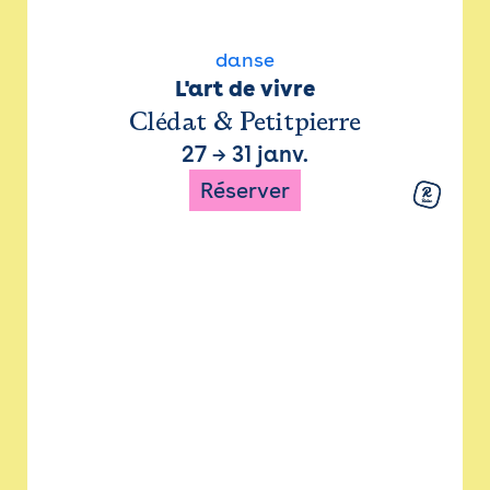
danse
L'art de vivre
Clédat & Petitpierre
27
→
31 janv.
Réserver