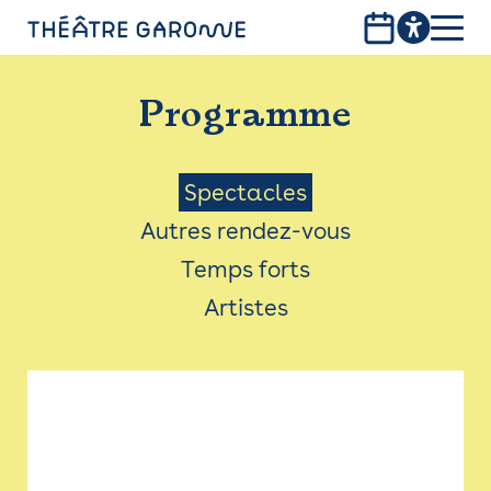
Aller
au
contenu
PROGRAMME
principal
Programme
INFOS PRATIQUES
AVEC LES PUBLICS
Menu
Spectacles
Autres rendez-vous
ACCESSIBILITÉ
Saison
Temps forts
LES PRODUCTIONS
Artistes
LE THÉÂTRE
Bistro
Billetterie