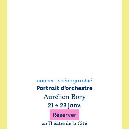
concert scénographié
Portrait d'orchestre
Aurélien Bory
21
→
23 janv.
Réserver
au Théâtre de la Cité