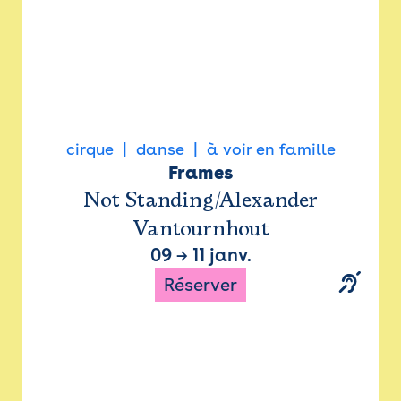
cirque
danse
à voir en famille
Frames
Not Standing/Alexander
Vantournhout
09
→
11 janv.
Réserver