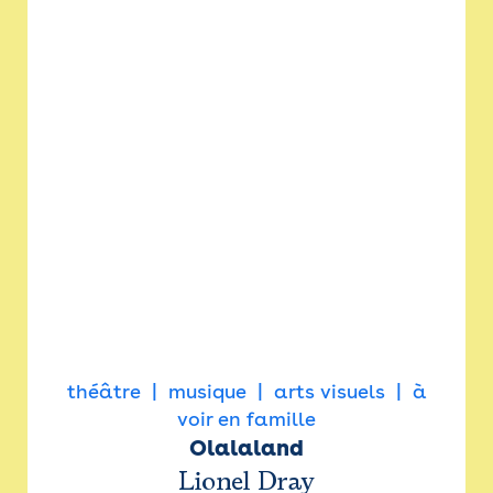
théâtre
musique
arts visuels
à
voir en famille
Olalaland
Lionel Dray