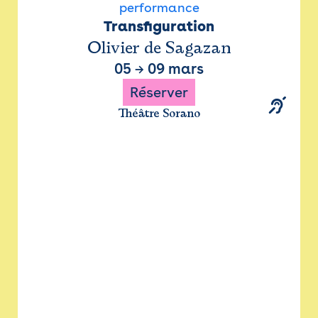
performance
Transfiguration
Olivier de Sagazan
05
→
09 mars
Réserver
Théâtre Sorano