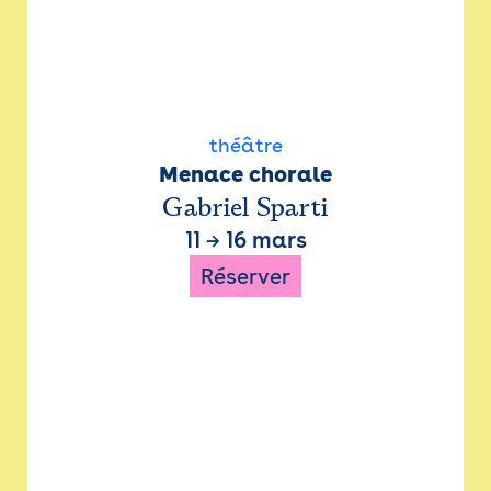
théâtre
Menace chorale
Gabriel Sparti
11
→
16 mars
Réserver