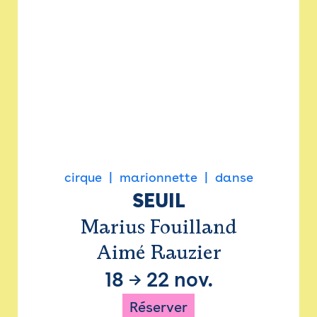
cirque
marionnette
danse
SEUIL
Marius Fouilland
Aimé Rauzier
18
→
22 nov.
Réserver