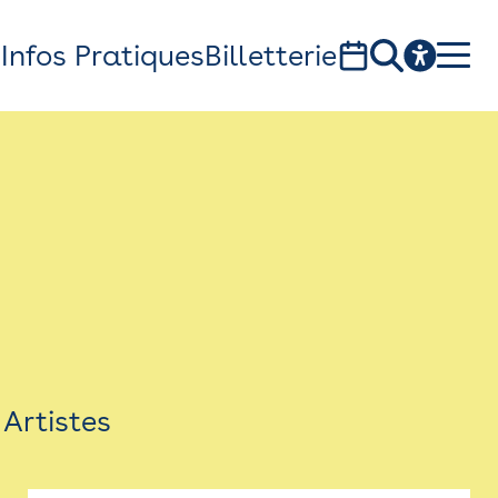
s
Infos Pratiques
Billetterie
Bistro
Billetterie
Newsletter
Espace presse
Artistes
théâtre Garonne, scène européenne
1, av. du Chateau d'eau - 31300 Toulouse