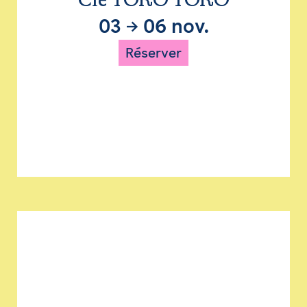
Cie TORO TORO
03
→
06 nov.
Réserver