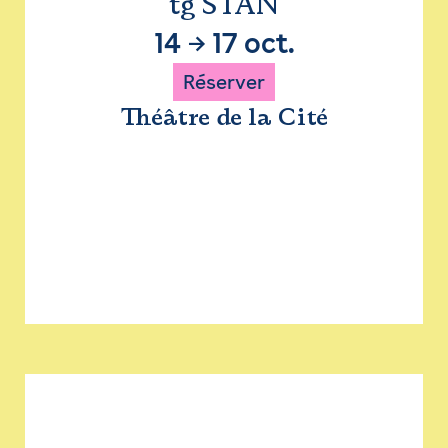
tg STAN
14
→
17 oct.
Réserver
Théâtre de la Cité