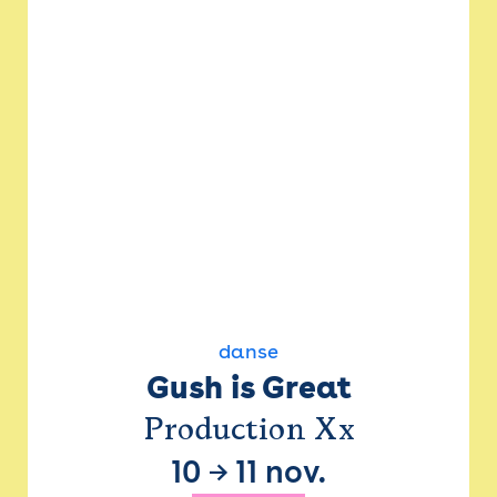
danse
Gush is Great
Production Xx
10
→
11 nov.