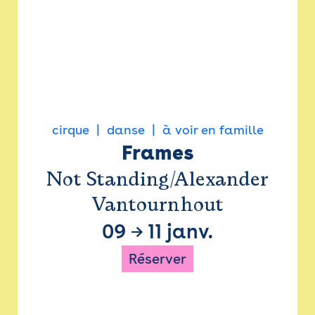
cirque
danse
à voir en famille
Frames
Not Standing/Alexander
Vantournhout
09
→
11 janv.
Réserver