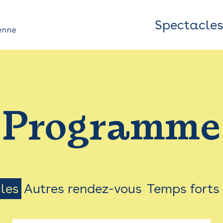
Spectacle
Top
Bar
/
Programme
Menu
les
Autres rendez-vous
Temps forts
on