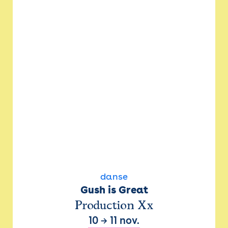
danse
Gush is Great
Production Xx
10
→
11 nov.