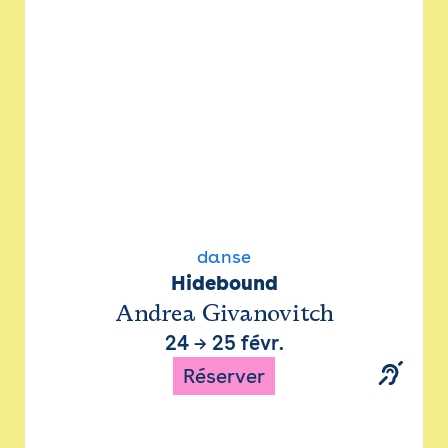
danse
Hidebound
Andrea Givanovitch
24
→
25 févr.
Réserver