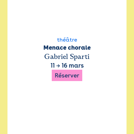
théâtre
Menace chorale
Gabriel Sparti
11
→
16 mars
Réserver