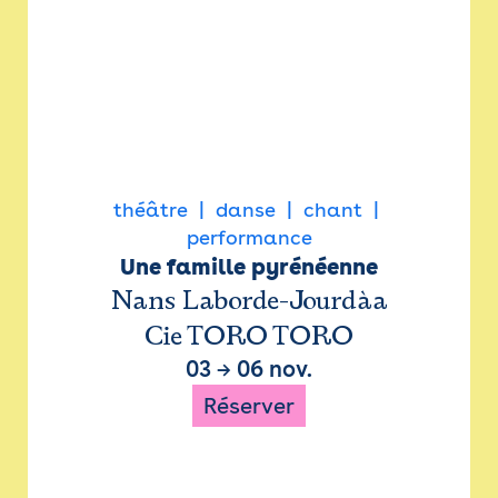
théâtre
danse
chant
performance
Une famille pyrénéenne
Nans Laborde-Jourdàa
Cie TORO TORO
03
→
06 nov.
Réserver