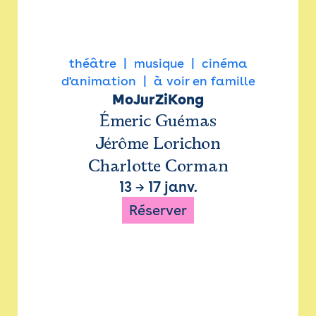
théâtre
musique
cinéma
d'animation
à voir en famille
MoJurZiKong
Émeric Guémas
Jérôme Lorichon
Charlotte Corman
13
→
17 janv.
Réserver