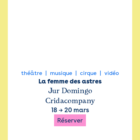
théâtre
musique
cirque
vidéo
La femme des astres
Jur Domingo
Cridacompany
18
→
20 mars
Réserver