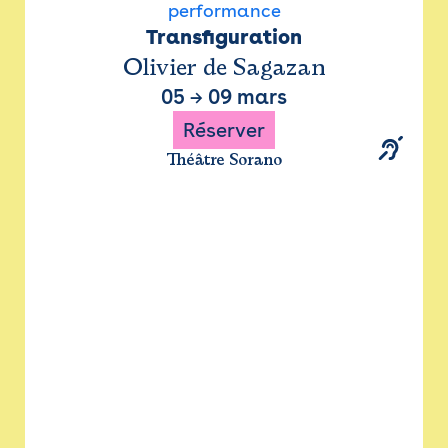
performance
Transfiguration
Olivier de Sagazan
05
→
09 mars
Réserver
Théâtre Sorano