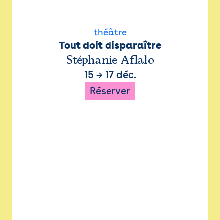
théâtre
Tout doit disparaître
Stéphanie Aflalo
15
→
17 déc.
Réserver