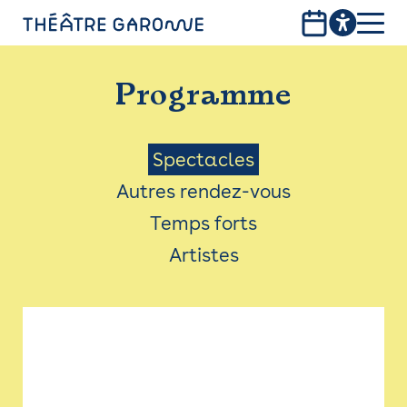
Aller
au
contenu
PROGRAMME
principal
Programme
INFOS PRATIQUES
AVEC LES PUBLICS
Menu
Spectacles
Autres rendez-vous
ACCESSIBILITÉ
Saison
Temps forts
LES PRODUCTIONS
Artistes
LE THÉÂTRE
Bistro
Billetterie