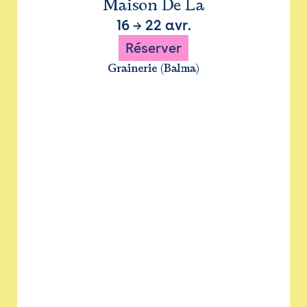
Maison De La
16
→
22 avr.
Réserver
Grainerie (Balma)