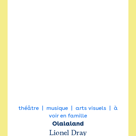
théâtre
musique
arts visuels
à
voir en famille
Olalaland
Lionel Dray