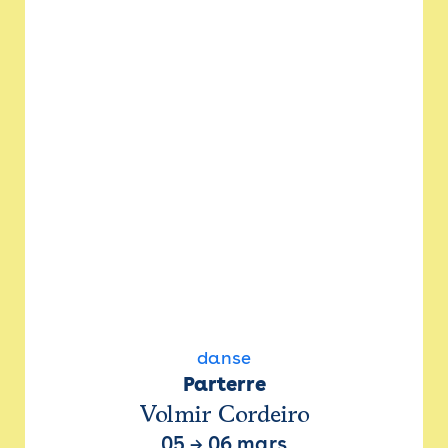
danse
Parterre
Volmir Cordeiro
05
→
06 mars