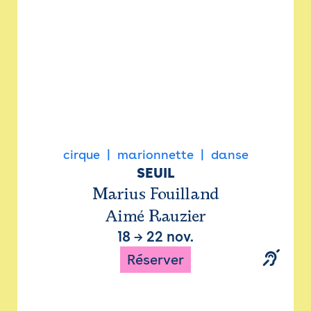
cirque
marionnette
danse
SEUIL
Marius Fouilland
Aimé Rauzier
18
→
22 nov.
Réserver