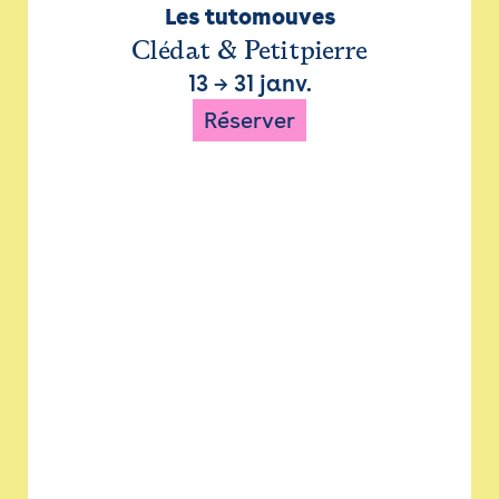
Les tutomouves
Clédat & Petitpierre
13
→
31 janv.
Réserver