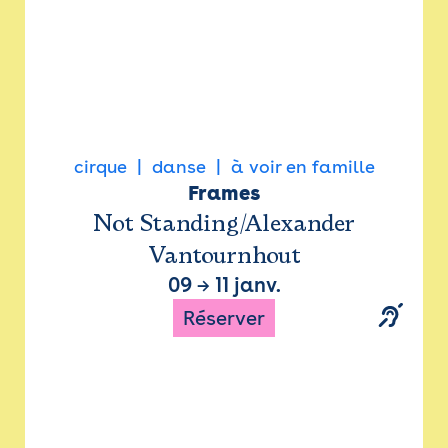
cirque
danse
à voir en famille
Frames
Not Standing/Alexander
Vantournhout
09
→
11 janv.
Réserver