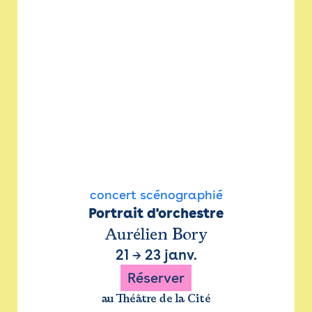
concert scénographié
Portrait d'orchestre
Aurélien Bory
21
→
23 janv.
Réserver
au Théâtre de la Cité