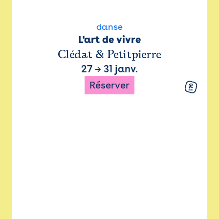
danse
L'art de vivre
Clédat & Petitpierre
27
→
31 janv.
Réserver