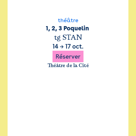
théâtre
1, 2, 3 Poquelin 
tg STAN
14
→
17 oct.
Réserver
Théâtre de la Cité