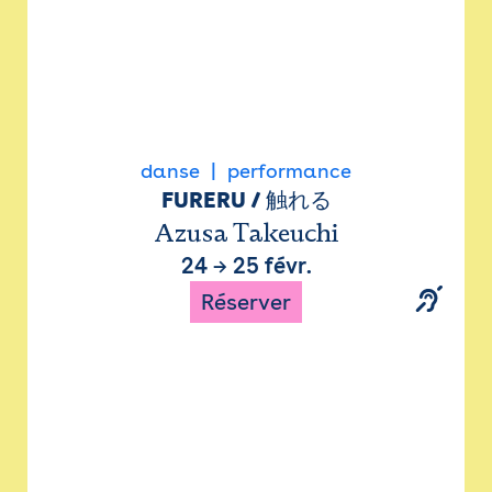
danse
performance
FURERU / 触れる
Azusa Takeuchi
24
→
25 févr.
Réserver