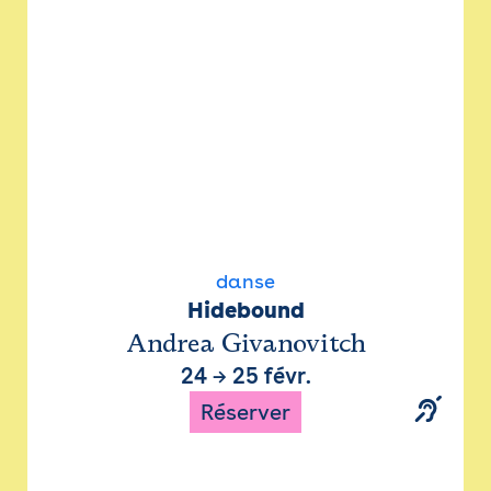
danse
Hidebound
Andrea Givanovitch
24
→
25 févr.
Réserver