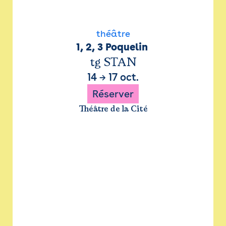
théâtre
1, 2, 3 Poquelin 
tg STAN
14
→
17 oct.
Réserver
Théâtre de la Cité