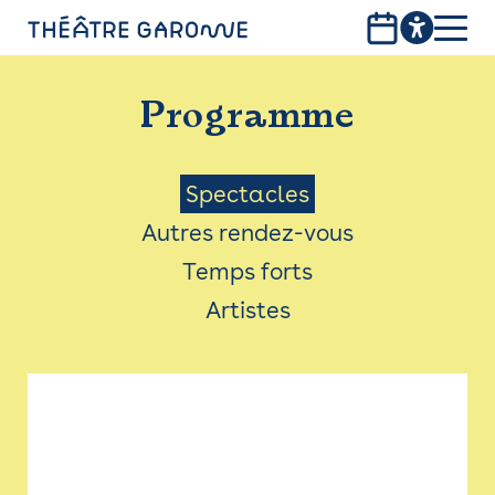
Aller
au
contenu
PROGRAMME
principal
Programme
INFOS PRATIQUES
AVEC LES PUBLICS
Menu
Spectacles
Autres rendez-vous
ACCESSIBILITÉ
Saison
Temps forts
LES PRODUCTIONS
Artistes
LE THÉÂTRE
Bistro
Billetterie