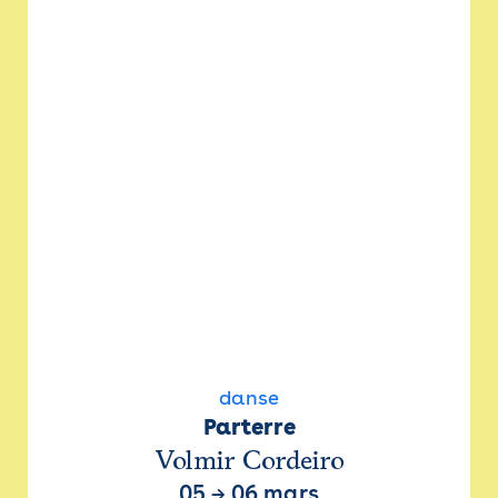
danse
Parterre
Volmir Cordeiro
05
→
06 mars