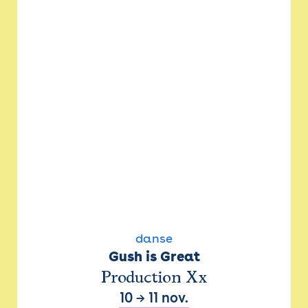
danse
Gush is Great
Production Xx
10
→
11 nov.