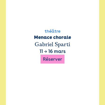
théâtre
Menace chorale
Gabriel Sparti
11
→
16 mars
Réserver