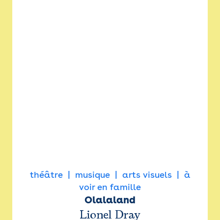
théâtre
musique
arts visuels
à
voir en famille
Olalaland
Lionel Dray