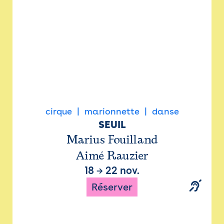
cirque
marionnette
danse
SEUIL
Marius Fouilland
Aimé Rauzier
18
→
22 nov.
Réserver