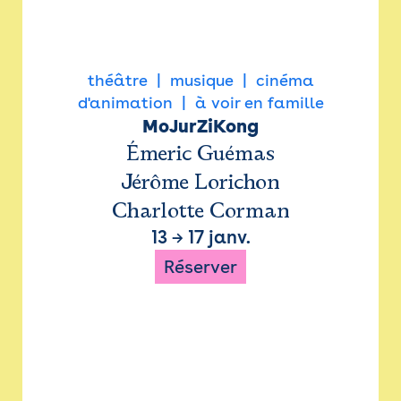
théâtre
musique
cinéma
d'animation
à voir en famille
MoJurZiKong
Émeric Guémas
Jérôme Lorichon
Charlotte Corman
13
→
17 janv.
Réserver