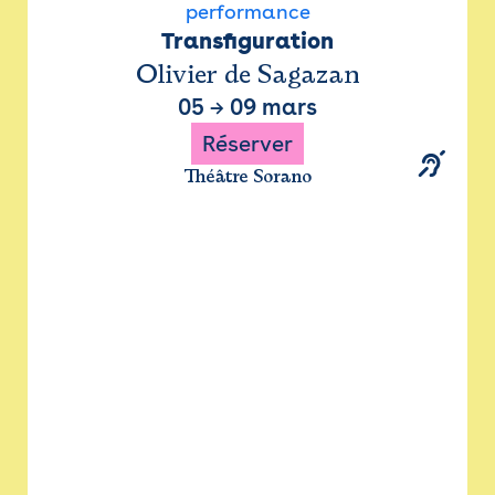
performance
Transfiguration
Olivier de Sagazan
05
→
09 mars
Réserver
Théâtre Sorano