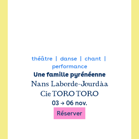
théâtre
danse
chant
performance
Une famille pyrénéenne
Nans Laborde-Jourdàa
Cie TORO TORO
03
→
06 nov.
Réserver