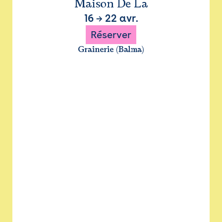
Maison De La
16
→
22 avr.
Réserver
Grainerie (Balma)