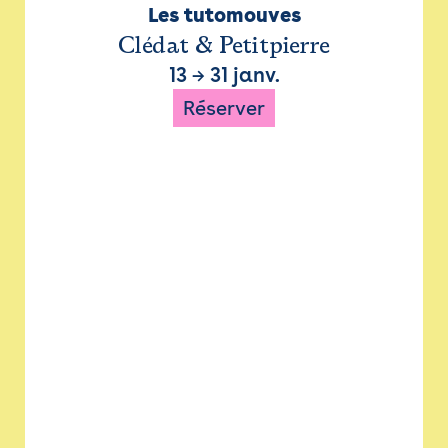
Les tutomouves
Clédat & Petitpierre
13
→
31 janv.
Réserver