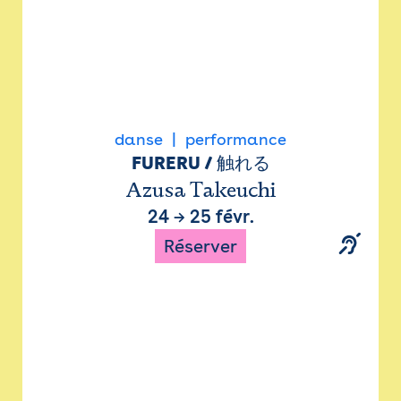
danse
performance
FURERU / 触れる
Azusa Takeuchi
24
→
25 févr.
Réserver