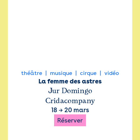
théâtre
musique
cirque
vidéo
La femme des astres
Jur Domingo
Cridacompany
18
→
20 mars
Réserver