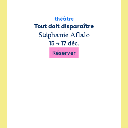
théâtre
Tout doit disparaître
Stéphanie Aflalo
15
→
17 déc.
Réserver