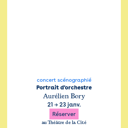
concert scénographié
Portrait d'orchestre
Aurélien Bory
21
→
23 janv.
Réserver
au Théâtre de la Cité