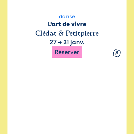
danse
L'art de vivre
Clédat & Petitpierre
27
→
31 janv.
Réserver