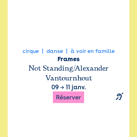
cirque
danse
à voir en famille
Frames
Not Standing/Alexander
Vantournhout
09
→
11 janv.
Réserver