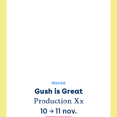
danse
Gush is Great
Production Xx
10
→
11 nov.