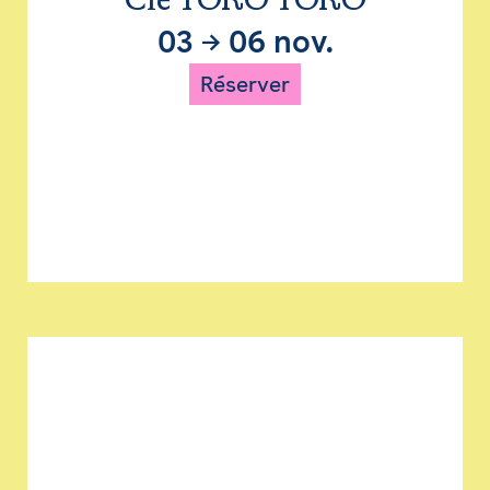
Cie TORO TORO
03
→
06 nov.
Réserver