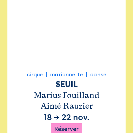
cirque
marionnette
danse
SEUIL
Marius Fouilland
Aimé Rauzier
18
→
22 nov.
Réserver