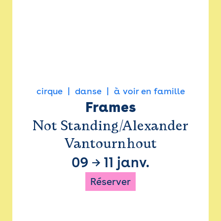
cirque
danse
à voir en famille
Frames
Not Standing/Alexander
Vantournhout
09
→
11 janv.
Réserver