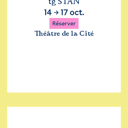
tg STAN
14
→
17 oct.
Réserver
Théâtre de la Cité