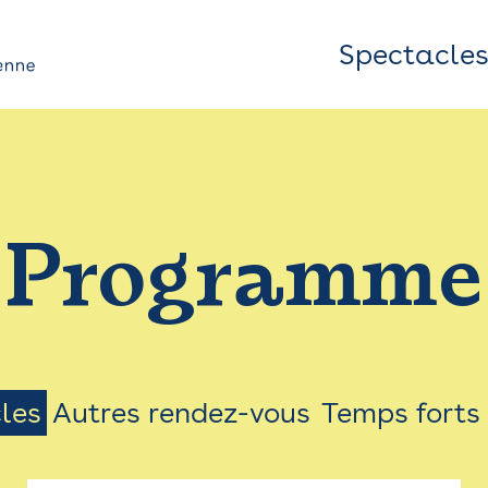
Spectacle
Top
Bar
/
Programme
Menu
les
Autres rendez-vous
Temps forts
on