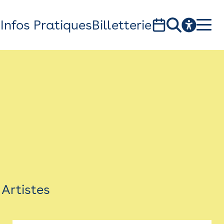
s
Infos Pratiques
Billetterie
Bistro
Billetterie
Newsletter
Espace presse
Artistes
théâtre Garonne, scène européenne
1, av. du Chateau d'eau - 31300 Toulouse