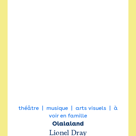
théâtre
musique
arts visuels
à
voir en famille
Olalaland
Lionel Dray