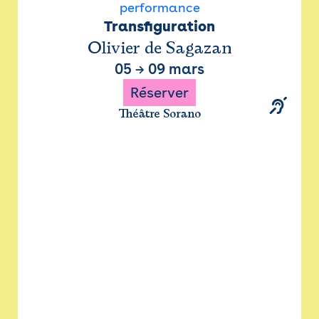
performance
Transfiguration
Olivier de Sagazan
05
→
09 mars
Réserver
Théâtre Sorano