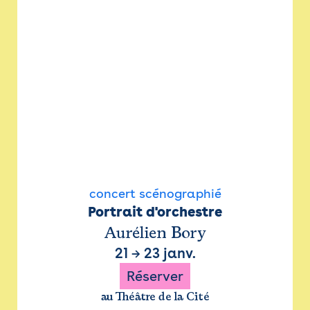
concert scénographié
Portrait d'orchestre
Aurélien Bory
21
→
23 janv.
Réserver
au Théâtre de la Cité