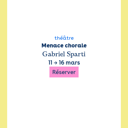
théâtre
Menace chorale
Gabriel Sparti
11
→
16 mars
Réserver