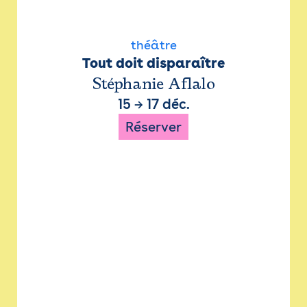
théâtre
Tout doit disparaître
Stéphanie Aflalo
15
→
17 déc.
Réserver