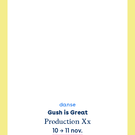
danse
Gush is Great
Production Xx
10
→
11 nov.