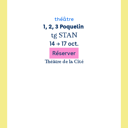
théâtre
1, 2, 3 Poquelin 
tg STAN
14
→
17 oct.
Réserver
Théâtre de la Cité