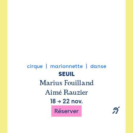
cirque
marionnette
danse
SEUIL
Marius Fouilland
Aimé Rauzier
18
→
22 nov.
Réserver