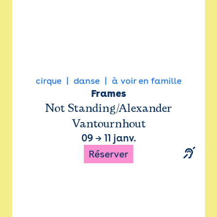
cirque
danse
à voir en famille
Frames
Not Standing/Alexander
Vantournhout
09
→
11 janv.
Réserver