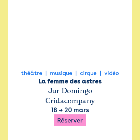
théâtre
musique
cirque
vidéo
La femme des astres
Jur Domingo
Cridacompany
18
→
20 mars
Réserver