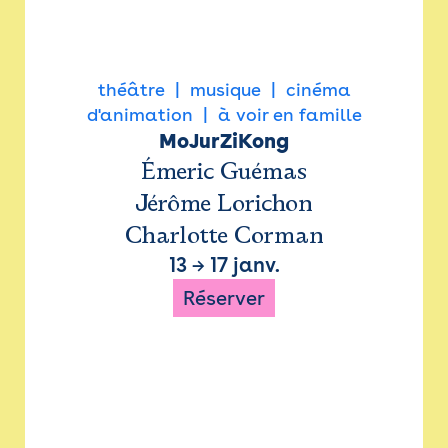
théâtre
musique
cinéma
d'animation
à voir en famille
MoJurZiKong
Émeric Guémas
Jérôme Lorichon
Charlotte Corman
13
→
17 janv.
Réserver