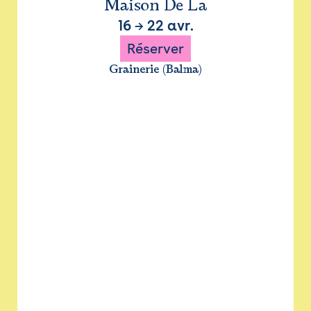
Maison De La
16
→
22 avr.
Réserver
Grainerie (Balma)