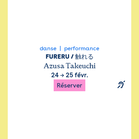
danse
performance
FURERU / 触れる
Azusa Takeuchi
24
→
25 févr.
Réserver