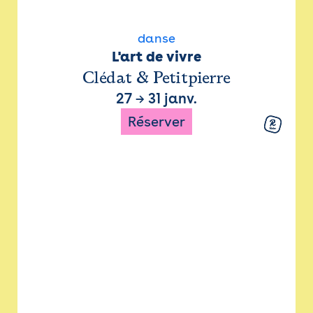
danse
L'art de vivre
Clédat & Petitpierre
27
→
31 janv.
Réserver