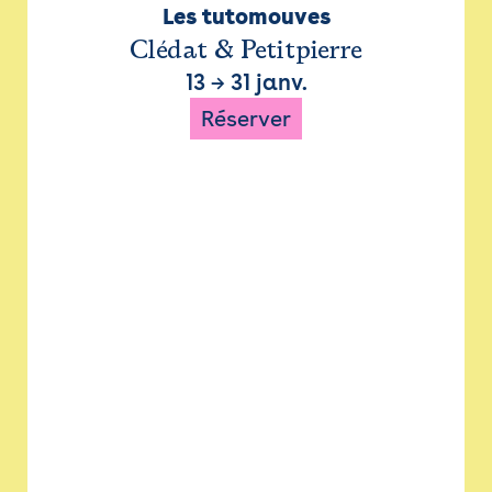
Les tutomouves
Clédat & Petitpierre
13
→
31 janv.
Réserver