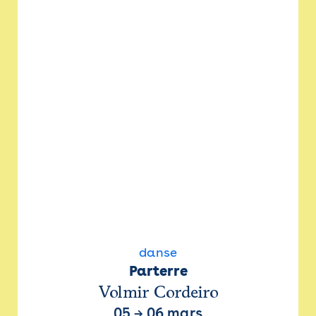
danse
Parterre
Volmir Cordeiro
05
→
06 mars