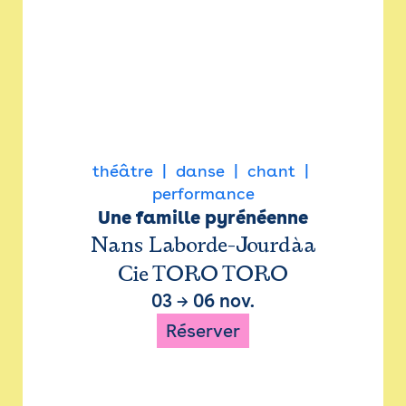
théâtre
danse
chant
performance
Une famille pyrénéenne
Nans Laborde-Jourdàa
Cie TORO TORO
03
→
06 nov.
Réserver