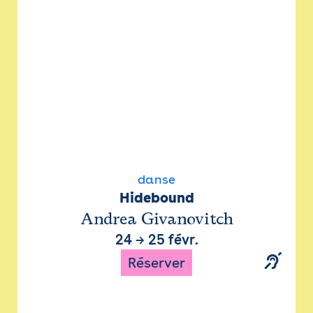
danse
Hidebound
Andrea Givanovitch
24
→
25 févr.
Réserver