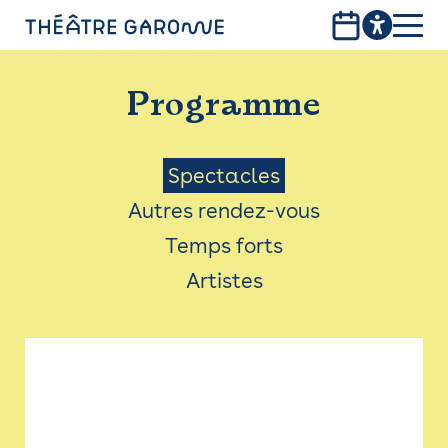
Aller
au
contenu
PROGRAMME
principal
Programme
INFOS PRATIQUES
AVEC LES PUBLICS
Menu
Spectacles
Autres rendez-vous
ACCESSIBILITÉ
Saison
Temps forts
LES PRODUCTIONS
Artistes
LE THÉÂTRE
Bistro
Billetterie