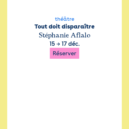
théâtre
Tout doit disparaître
Stéphanie Aflalo
15
→
17 déc.
Réserver