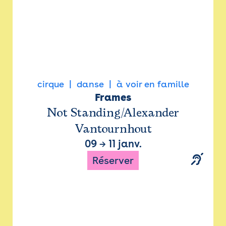
cirque
danse
à voir en famille
Frames
Not Standing/Alexander
Vantournhout
09
→
11 janv.
Réserver