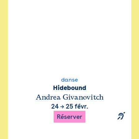
danse
Hidebound
Andrea Givanovitch
24
→
25 févr.
Réserver