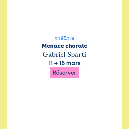
théâtre
Menace chorale
Gabriel Sparti
11
→
16 mars
Réserver