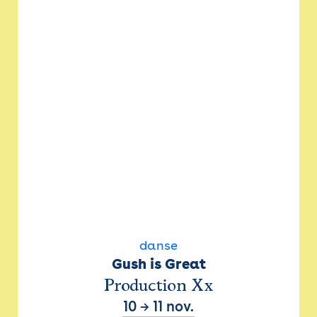
danse
Gush is Great
Production Xx
10
→
11 nov.