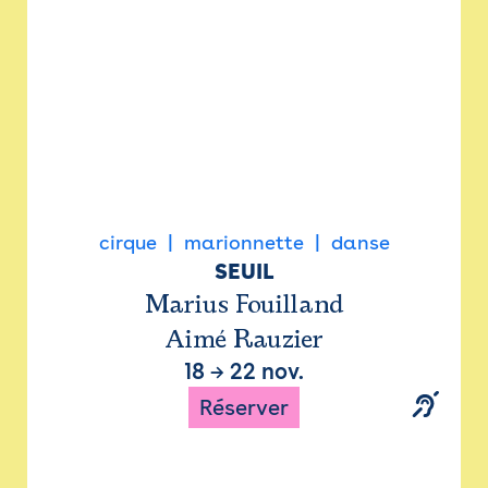
cirque
marionnette
danse
SEUIL
Marius Fouilland
Aimé Rauzier
18
→
22 nov.
Réserver