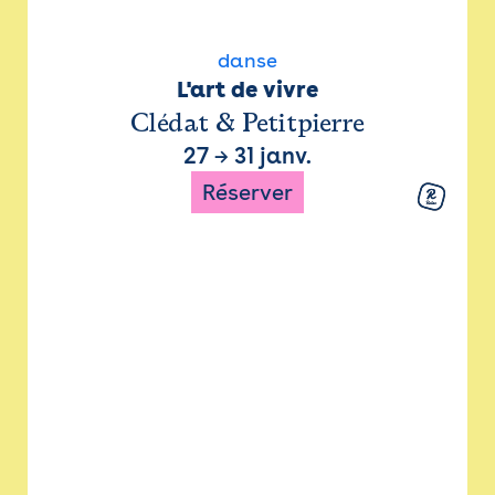
danse
L'art de vivre
Clédat & Petitpierre
27
→
31 janv.
Réserver