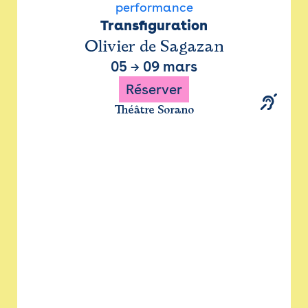
performance
Transfiguration
Olivier de Sagazan
05
→
09 mars
Réserver
Théâtre Sorano