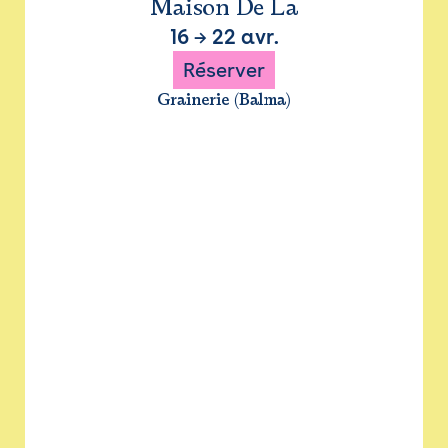
Maison De La
16
→
22 avr.
Réserver
Grainerie (Balma)