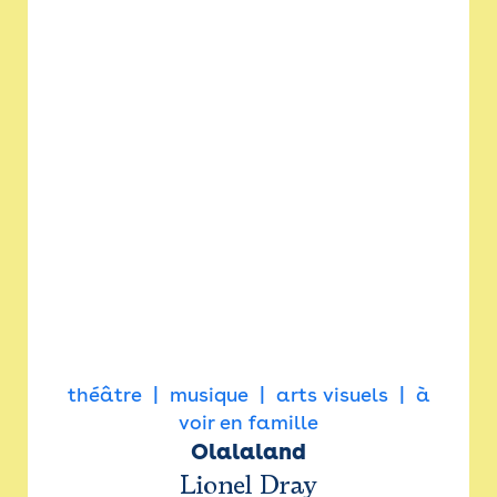
théâtre
musique
arts visuels
à
voir en famille
Olalaland
Lionel Dray