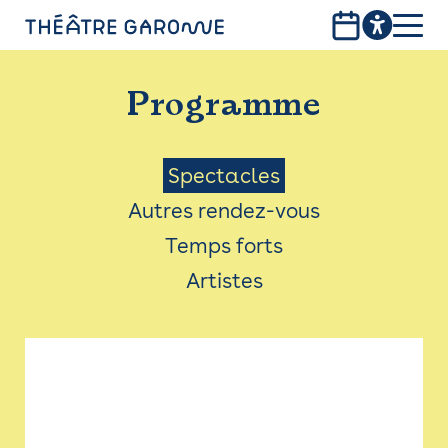
Aller
au
contenu
PROGRAMME
principal
Programme
INFOS PRATIQUES
AVEC LES PUBLICS
Menu
Spectacles
Autres rendez-vous
ACCESSIBILITÉ
Saison
Temps forts
LES PRODUCTIONS
Artistes
LE THÉÂTRE
Bistro
Billetterie