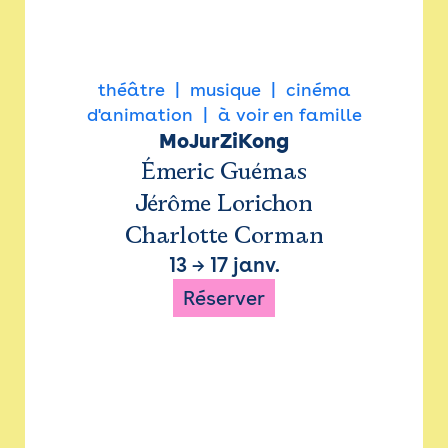
théâtre
musique
cinéma
d'animation
à voir en famille
MoJurZiKong
Émeric Guémas
Jérôme Lorichon
Charlotte Corman
13
→
17 janv.
Réserver