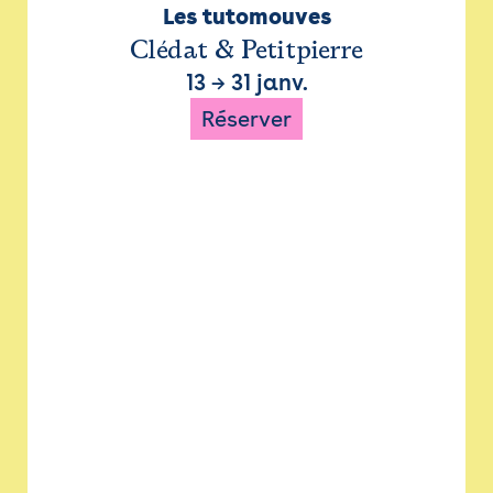
Les tutomouves
Clédat & Petitpierre
13
→
31 janv.
Réserver