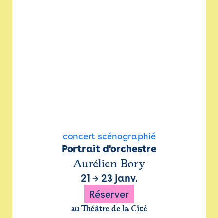
concert scénographié
Portrait d'orchestre
Aurélien Bory
21
→
23 janv.
Réserver
au Théâtre de la Cité