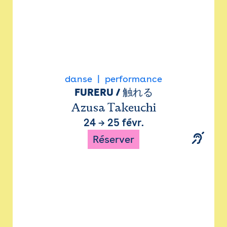
danse
performance
FURERU / 触れる
Azusa Takeuchi
24
→
25 févr.
Réserver