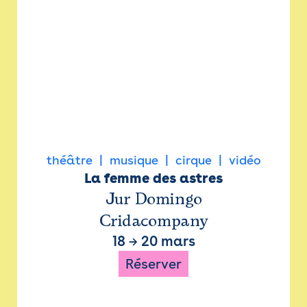
théâtre
musique
cirque
vidéo
La femme des astres
Jur Domingo
Cridacompany
18
→
20 mars
Réserver