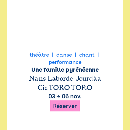
théâtre
danse
chant
performance
Une famille pyrénéenne
Nans Laborde-Jourdàa
Cie TORO TORO
03
→
06 nov.
Réserver