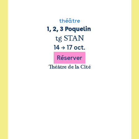
théâtre
1, 2, 3 Poquelin 
tg STAN
14
→
17 oct.
Réserver
Théâtre de la Cité