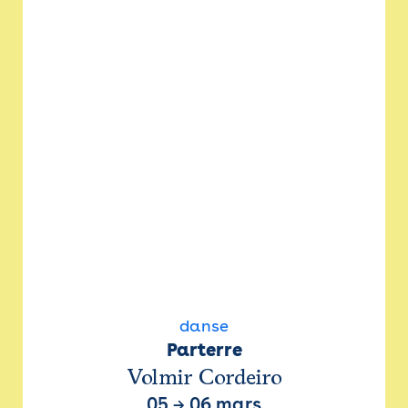
danse
Parterre
Volmir Cordeiro
05
→
06 mars