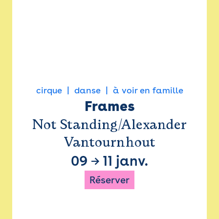
cirque
danse
à voir en famille
Frames
Not Standing/Alexander
Vantournhout
09
→
11 janv.
Réserver