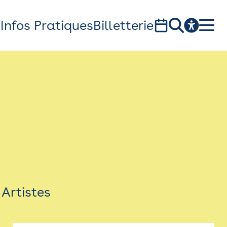
s
Infos Pratiques
Billetterie
Bistro
Billetterie
Newsletter
Espace presse
Artistes
théâtre Garonne, scène européenne
1, av. du Chateau d'eau - 31300 Toulouse