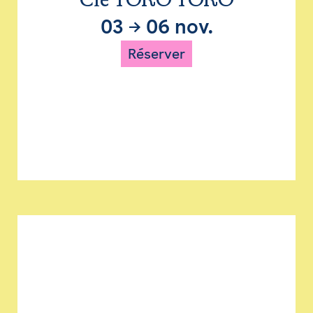
Cie TORO TORO
03
→
06 nov.
Réserver