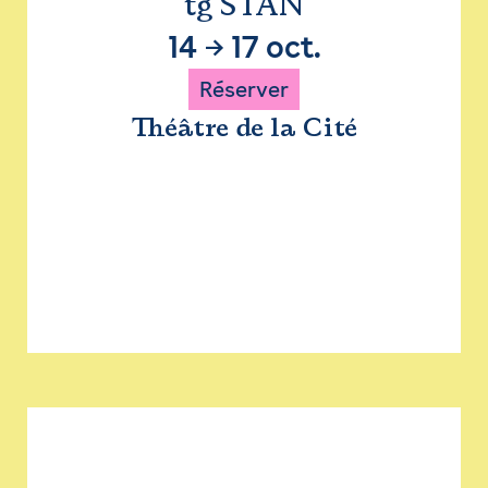
tg STAN
14
→
17 oct.
Réserver
Théâtre de la Cité