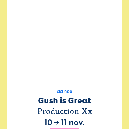
danse
Gush is Great
Production Xx
10
→
11 nov.