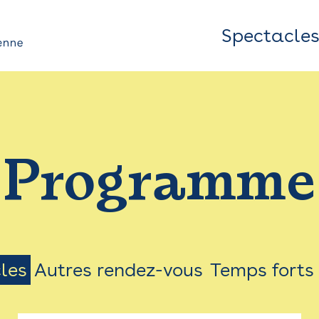
Spectacle
Top
Bar
/
Programme
Menu
les
Autres rendez-vous
Temps forts
on