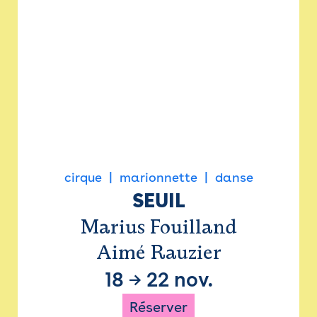
cirque
marionnette
danse
SEUIL
Marius Fouilland
Aimé Rauzier
18
→
22 nov.
Réserver