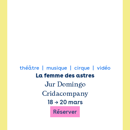
théâtre
musique
cirque
vidéo
La femme des astres
Jur Domingo
Cridacompany
18
→
20 mars
Réserver