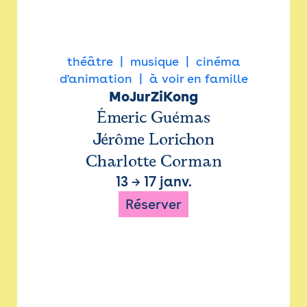
théâtre
musique
cinéma
d'animation
à voir en famille
MoJurZiKong
Émeric Guémas
Jérôme Lorichon
Charlotte Corman
13
→
17 janv.
Réserver