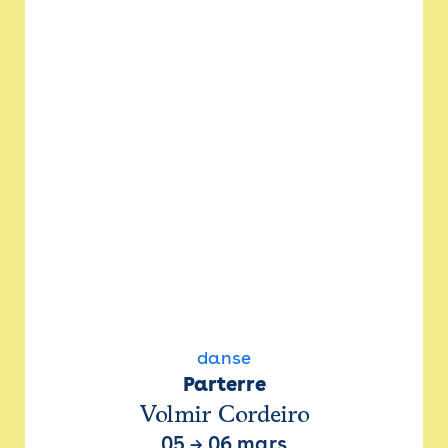
danse
Parterre
Volmir Cordeiro
05
→
06 mars