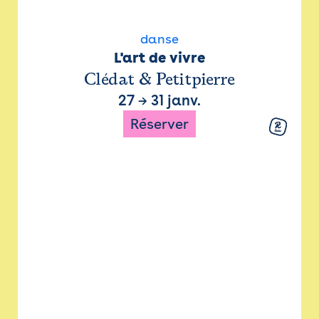
danse
L'art de vivre
Clédat & Petitpierre
27
→
31 janv.
Réserver