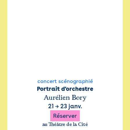
concert scénographié
Portrait d'orchestre
Aurélien Bory
21
→
23 janv.
Réserver
au Théâtre de la Cité