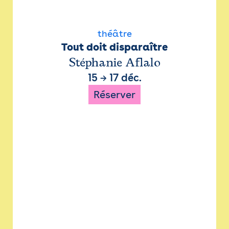
théâtre
Tout doit disparaître
Stéphanie Aflalo
15
→
17 déc.
Réserver