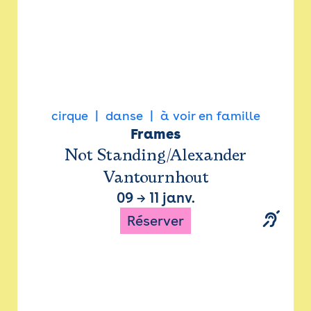
cirque
danse
à voir en famille
Frames
Not Standing/Alexander
Vantournhout
09
→
11 janv.
Réserver