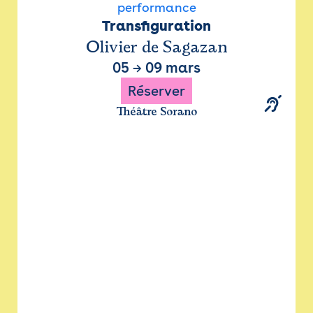
performance
Transfiguration
Olivier de Sagazan
05
→
09 mars
Réserver
Théâtre Sorano