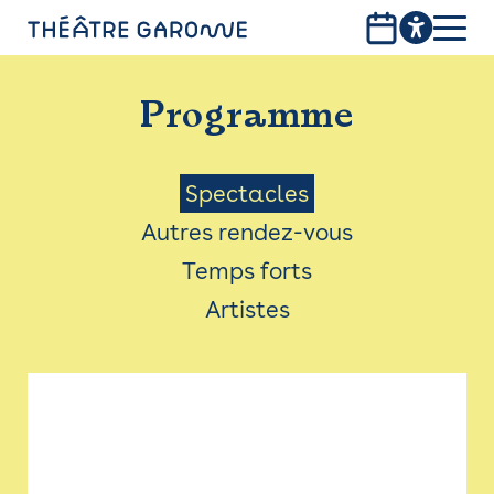
Aller
au
contenu
PROGRAMME
principal
Programme
INFOS PRATIQUES
AVEC LES PUBLICS
Menu
Spectacles
Autres rendez-vous
ACCESSIBILITÉ
Saison
Temps forts
LES PRODUCTIONS
Artistes
LE THÉÂTRE
Bistro
Billetterie