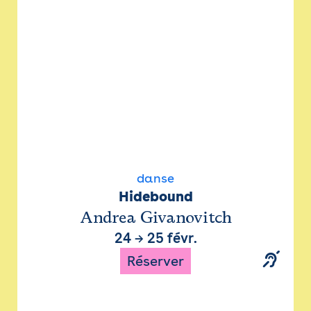
danse
Hidebound
Andrea Givanovitch
24
→
25 févr.
Réserver