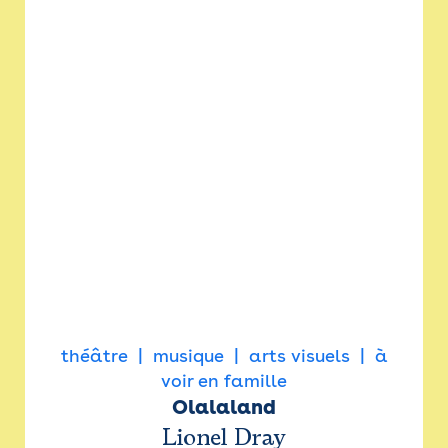
théâtre
musique
arts visuels
à
voir en famille
Olalaland
Lionel Dray