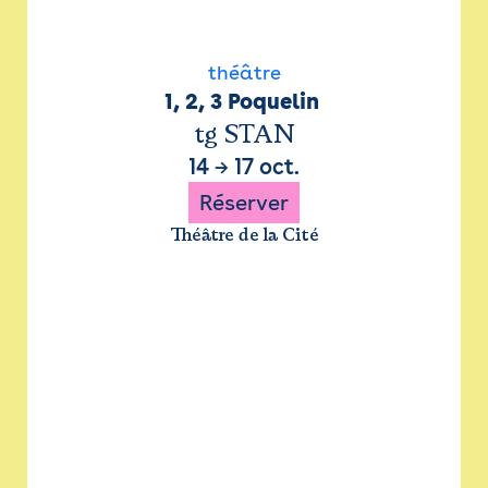
théâtre
1, 2, 3 Poquelin 
tg STAN
14
→
17 oct.
Réserver
Théâtre de la Cité