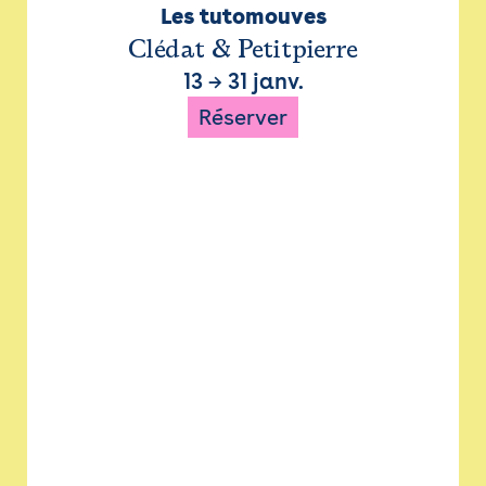
Les tutomouves
Clédat & Petitpierre
13
→
31 janv.
Réserver