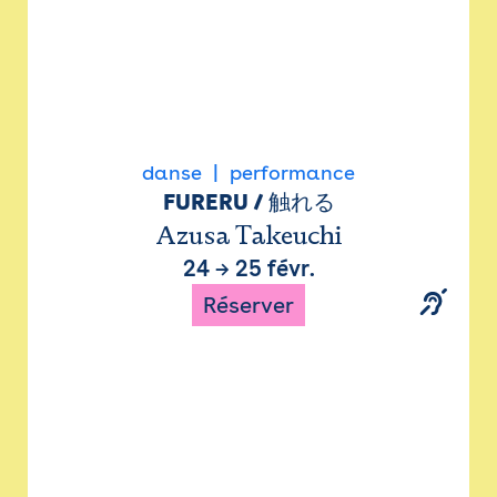
danse
performance
FURERU / 触れる
Azusa Takeuchi
24
→
25 févr.
Réserver