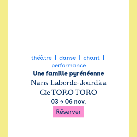
théâtre
danse
chant
performance
Une famille pyrénéenne
Nans Laborde-Jourdàa
Cie TORO TORO
03
→
06 nov.
Réserver