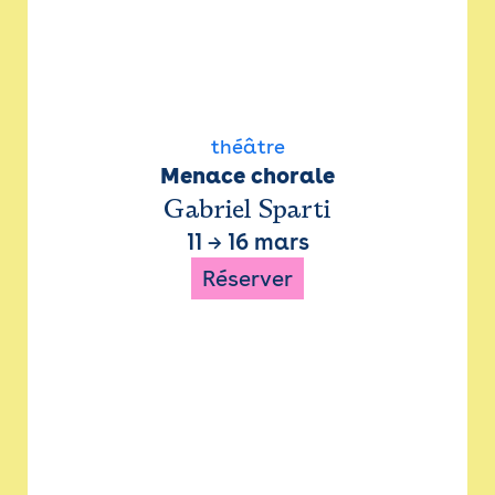
théâtre
Menace chorale
Gabriel Sparti
11
→
16 mars
Réserver