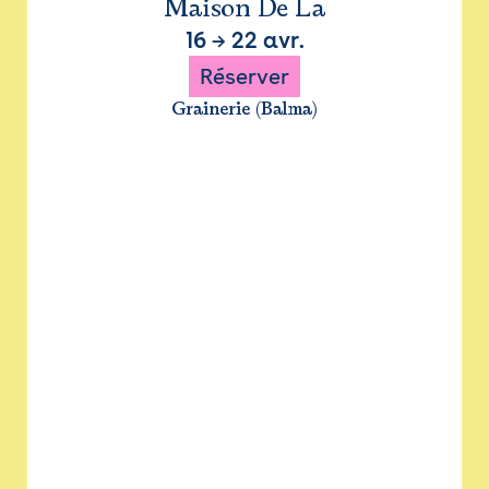
Maison De La
16
→
22 avr.
Réserver
Grainerie (Balma)