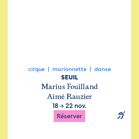
cirque
marionnette
danse
SEUIL
Marius Fouilland
Aimé Rauzier
18
→
22 nov.
Réserver