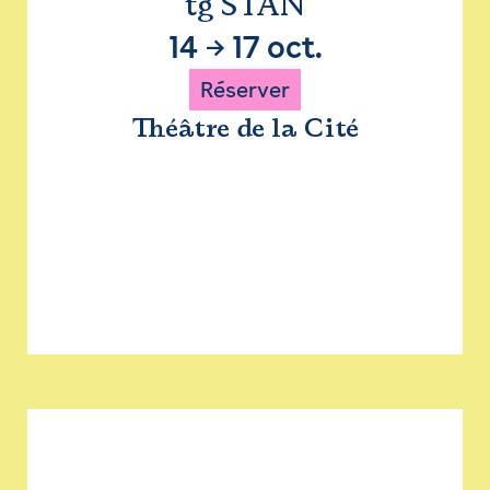
tg STAN
14
→
17 oct.
Réserver
Théâtre de la Cité