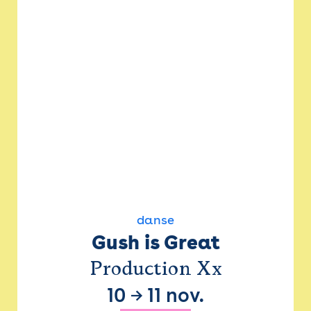
danse
Gush is Great
Production Xx
10
→
11 nov.