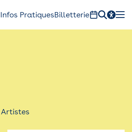
s
Infos Pratiques
Billetterie
Bistro
Billetterie
Newsletter
Espace presse
Artistes
théâtre Garonne, scène européenne
1, av. du Chateau d'eau - 31300 Toulouse