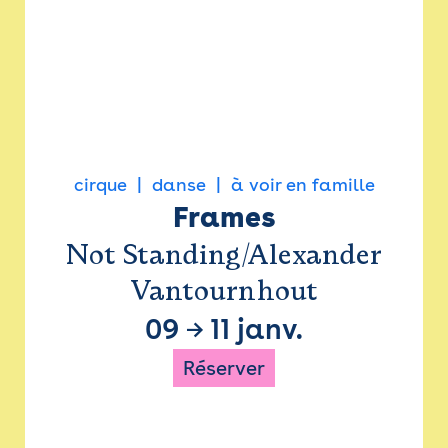
cirque
danse
à voir en famille
Frames
Not Standing/Alexander
Vantournhout
09
→
11 janv.
Réserver