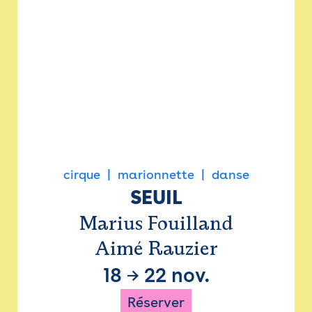
cirque
marionnette
danse
SEUIL
Marius Fouilland
Aimé Rauzier
18
→
22 nov.
Réserver