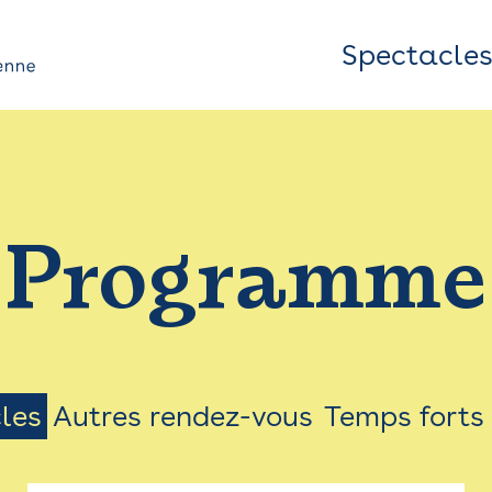
Spectacle
Top
Bar
/
Programme
Menu
les
Autres rendez-vous
Temps forts
on