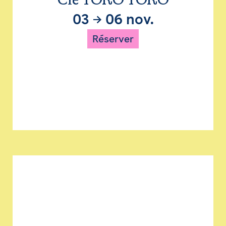
Cie TORO TORO
03
→
06 nov.
Réserver