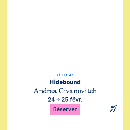
danse
Hidebound
Andrea Givanovitch
24
→
25 févr.
Réserver