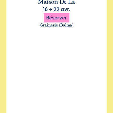
Maison De La
16
→
22 avr.
Réserver
Grainerie (Balma)