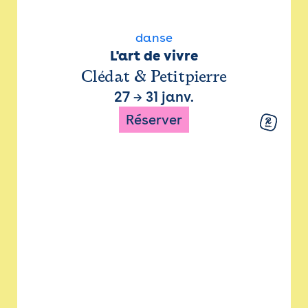
danse
L'art de vivre
Clédat & Petitpierre
27
→
31 janv.
Réserver