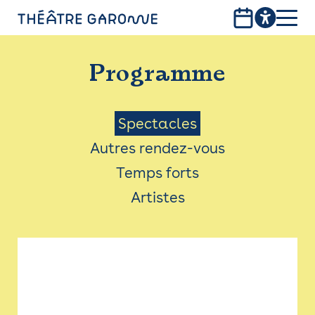
Aller
au
contenu
PROGRAMME
principal
Programme
INFOS PRATIQUES
AVEC LES PUBLICS
Menu
Spectacles
Autres rendez-vous
ACCESSIBILITÉ
Saison
Temps forts
LES PRODUCTIONS
Artistes
LE THÉÂTRE
Bistro
Billetterie