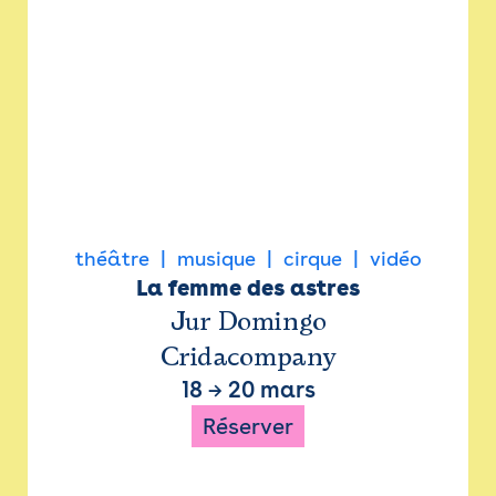
théâtre
musique
cirque
vidéo
La femme des astres
Jur Domingo
Cridacompany
18
→
20 mars
Réserver