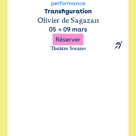
performance
Transfiguration
Olivier de Sagazan
05
→
09 mars
Réserver
Théâtre Sorano