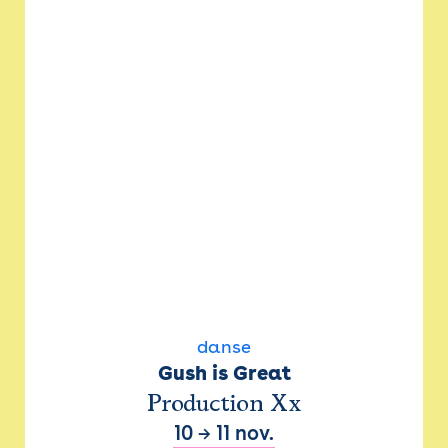
danse
Gush is Great
Production Xx
10
→
11 nov.