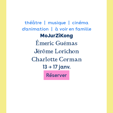
théâtre
musique
cinéma
d'animation
à voir en famille
MoJurZiKong
Émeric Guémas
Jérôme Lorichon
Charlotte Corman
13
→
17 janv.
Réserver