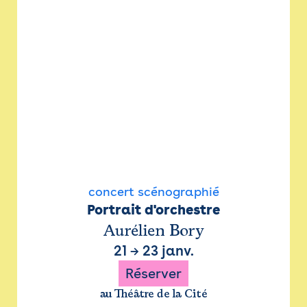
concert scénographié
Portrait d'orchestre
Aurélien Bory
21
→
23 janv.
Réserver
au Théâtre de la Cité