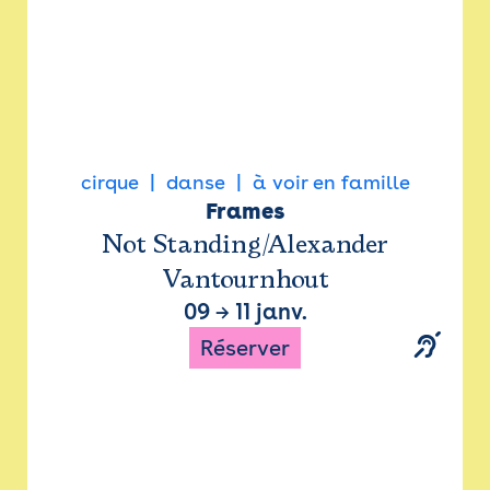
cirque
danse
à voir en famille
Frames
Not Standing/Alexander
Vantournhout
09
→
11 janv.
Réserver