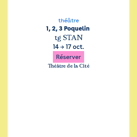
théâtre
1, 2, 3 Poquelin 
tg STAN
14
→
17 oct.
Réserver
Théâtre de la Cité