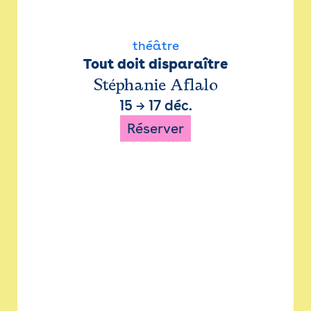
théâtre
Tout doit disparaître
Stéphanie Aflalo
15
→
17 déc.
Réserver