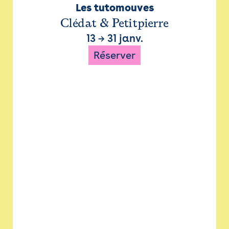
Les tutomouves
Clédat & Petitpierre
13
→
31 janv.
Réserver