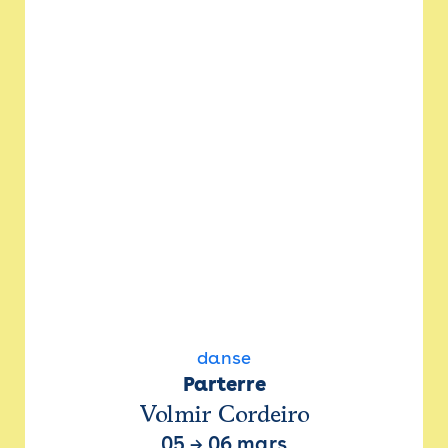
danse
Parterre
Volmir Cordeiro
05
→
06 mars