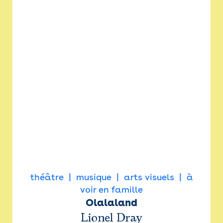
théâtre
musique
arts visuels
à
voir en famille
Olalaland
Lionel Dray