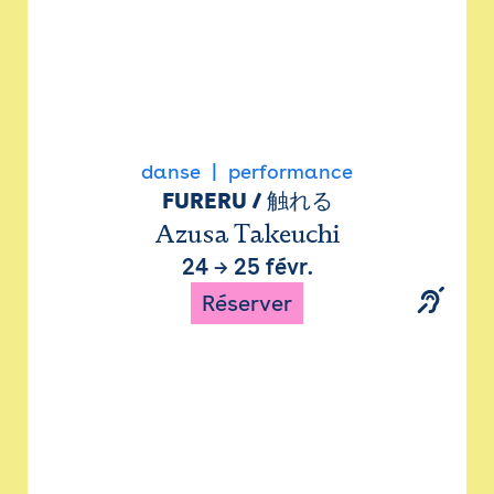
danse
performance
FURERU / 触れる
Azusa Takeuchi
24
→
25 févr.
Réserver