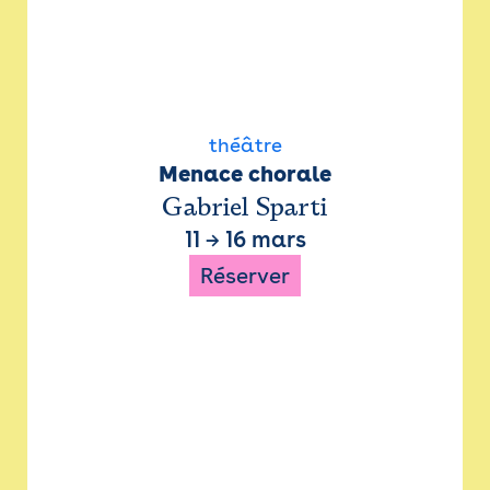
théâtre
Menace chorale
Gabriel Sparti
11
→
16 mars
Réserver