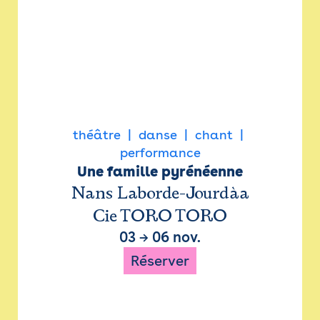
théâtre
danse
chant
performance
Une famille pyrénéenne
Nans Laborde-Jourdàa
Cie TORO TORO
03
→
06 nov.
Réserver