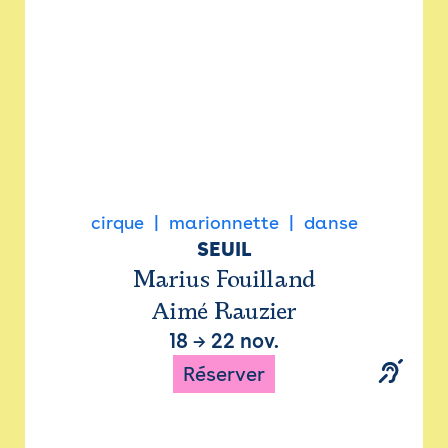
cirque
marionnette
danse
SEUIL
Marius Fouilland
Aimé Rauzier
18
→
22 nov.
Réserver